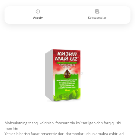
Asosiy
Ko'rsatmalar
Mahsulotning tashqi ko'rinishi fotosuratda ko'rsatilganidan farq qilishi
mumkin
Yetkazib berish faqat retseptsiz dori-darmonlar uchun amalga oshiriladi