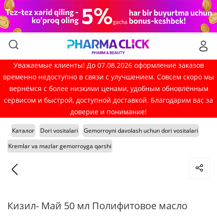
Уважаемые клиенты! До 07.08.2026 оформление заказов
временно недоступно в связи с улучшением. Совсем скоро мы
вернёмся с более низкими ценами, удобным обновлённым
сервисом и быстрой, доступной доставкой. Благодарим вас за
доверие и понимание!
Каталог
Dori vositalari
Gemorroyni davolash uchun dori vositalari
Kremlar va mazlar gemorroyga qarshi
Кизил- Май 50 мл Полифитовое масло