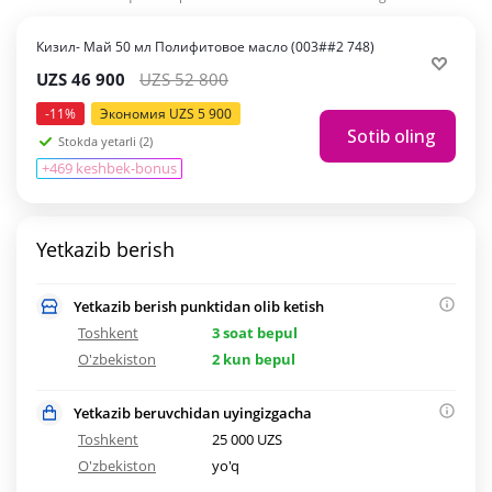
Кизил- Май 50 мл Полифитовое масло (003##2 748)
UZS
46 900
UZS
52 800
-
11
%
Экономия
UZS
5 900
Sotib oling
Stokda yetarli (2)
+469 keshbek-bonus
Yetkazib berish
Yetkazib berish punktidan olib ketish
Toshkent
3 soat bepul
O'zbekiston
2 kun bepul
Yetkazib beruvchidan uyingizgacha
Toshkent
25 000 UZS
O'zbekiston
yo'q