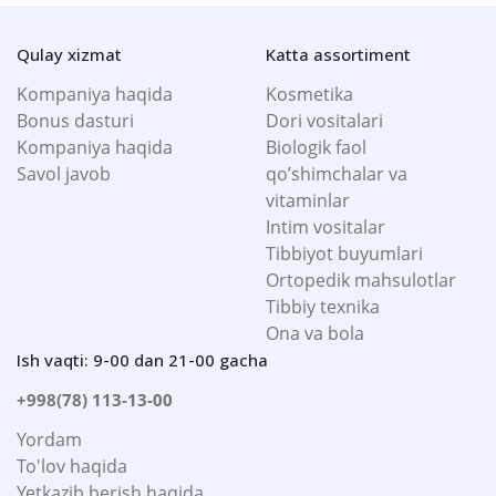
Qulay xizmat
Katta assortiment
Kompaniya haqida
Kosmetika
Bonus dasturi
Dori vositalari
Kompaniya haqida
Biologik faol
Savol javob
qo’shimchalar va
vitaminlar
Intim vositalar
Tibbiyot buyumlari
Ortopedik mahsulotlar
Tibbiy texnika
Ona va bola
Ish vaqti: 9-00 dan 21-00 gacha
+998(78) 113-13-00
Yordam
To'lov haqida
Yetkazib berish haqida