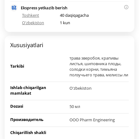
Ekspress yetkazib berish
Toshkent
40 daqiqagacha
O'zbekiston
1 kun
Xususiyatlari
трава зверобоя, крапивы
листья, шиповника плоды,
Tarkibi
солодки корни, тимьяна
ползучьего трава, мелиссы ли
Ishlab chiqarilgan
O'zbekiston
mamlakat
Dozasi
50 мл
Производитель
ООО Pharm Engineering
Chiqarillish shakli