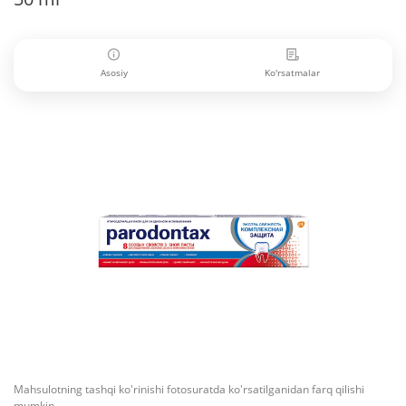
Asosiy
Ko'rsatmalar
Mahsulotning tashqi ko'rinishi fotosuratda ko'rsatilganidan farq qilishi
mumkin