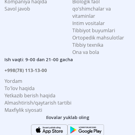
Kompaniya haqida
Biologik faol
Savol javob
qo’shimchalar va
vitaminlar
Intim vositalar
Tibbiyot buyumlari
Ortopedik mahsulotlar
Tibbiy texnika
Ona va bola
Ish vaqti: 9-00 dan 21-00 gacha
+998(78) 113-13-00
Yordam
To'lov haqida
Yetkazib berish haqida
Almashtirish/qaytarish tartibi
Maxfiylik siyosati
Ilovalar yuklab oling