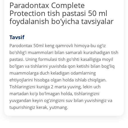
Paradontax Complete
Protection tish pastasi 50 ml
foydalanish bo‘yicha tavsiyalar
Tavsif
Parodontax 50ml keng qamrovli himoya-bu og'iz
bo'shlig'i muammolari bilan samarali kurashadigan tish
pastasi. Uning formulasi tish go'shti kasalligiga moyil
bo'lgan va tishlarini yuvishda qon ketishi bilan bog'liq
muammolarga duch keladigan odamlarning
ehtiyojlarini hisobga olgan holda ishlab chiqilgan.
Tishlaringizni kuniga 2 marta yuving, lekin uch
martadan ko'p bo'lmagan holda, tishlaringizni
yuvgandan keyin og'zingizni suv bilan yuvishingiz va
tupurishingiz kerak, yutmang.