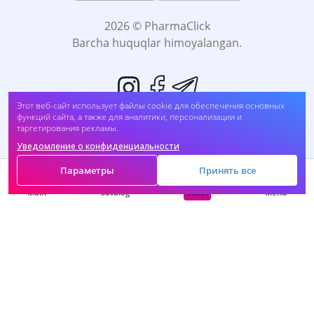
2026 © PharmaClick
Barcha huquqlar himoyalangan.
Этот веб-сайт использует файлы cookie для обеспечения основных
функций сайта, а также для аналитики, персонализации и
таргетирования рекламы.
Уведомление о конфиденциальности
Biz to'lovni qabul qilamiz:
Параметры
Принять все
Savat
Main
Catalog
Menu
O'Z-O'ZI DAVOMLASH SOG'LIĞINGIZGA ZARAR
BO'LADI. DORINI FOYDALANISHDAN OLDIN,
Vrachingiz bilan maslahatlashing.