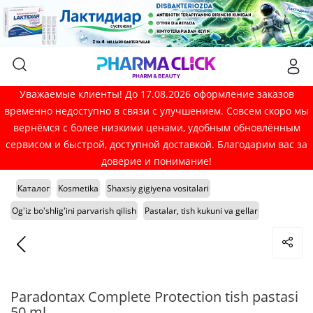
Уважаемые клиенты! До 17.08.2026 оформление заказов
временно недоступно в связи с улучшением. Совсем скоро мы
вернёмся с более низкими ценами, удобным обновлённым
сервисом и быстрой, доступной доставкой. Благодарим вас за
доверие и понимание!
Каталог
Kosmetika
Shaxsiy gigiyena vositalari
Og'iz bo'shlig'ini parvarish qilish
Pastalar, tish kukuni va gellar
Paradontax Complete Protection tish pastasi
50 ml