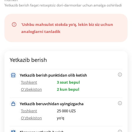
Yetkazib berish faqat retseptsiz dori-darmonlar uchun amalga oshiriladi
'Ushbu mahsulot stokda yo'q, lekin biz siz uchun
analoglarni tanladik
Yetkazib berish
Yetkazib berish punktidan olib ketish
Toshkent
3 soat bepul
O'zbekiston
2 kun bepul
Yetkazib beruvchidan uyingizgacha
Toshkent
25 000 UZS
O'zbekiston
yo'q