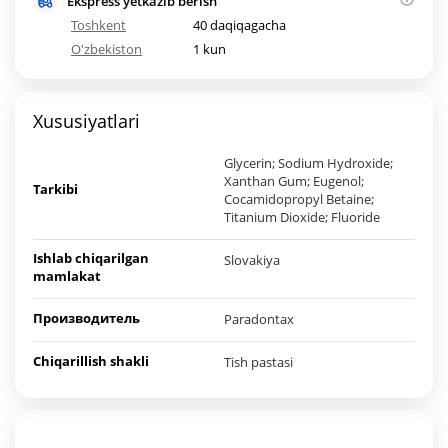
Ekspress yetkazib berish
Toshkent
40 daqiqagacha
O'zbekiston
1 kun
Xususiyatlari
Glycerin; Sodium Hydroxide;
Xanthan Gum; Eugenol;
Tarkibi
Cocamidopropyl Betaine;
Titanium Dioxide; Fluoride
Ishlab chiqarilgan
Slovakiya
mamlakat
Производитель
Paradontax
Chiqarillish shakli
Tish pastasi