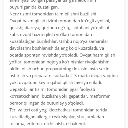
anemiyasi bo‘lgan patsiyentlarga metformin
buyurilganida kuzatilgan.
Nerv tizimi tomonidan ta'm bilishni buzilishi.
Ovqat hazm qilish tizimi tomonidan ko‘ngil aynishi,
qusish, diareya, qorinda og‘riq, ishtahani yo‘qolishi
kabi, ovqat hazm qilish yo‘llari tomonidan
kuzatiladigan buzilishlar. Ushbu nojo‘ya samaralar
davolashni boshlanishida eng ko‘p kuzatiladi, va
odatda spontan ravishda yo‘qoladi. Ovqat hazm qilish
yo‘llari tomonidan nojo‘ya ko‘rinishlar rivojlanishini
oldini olish uchun preparatning dozasini asta-sekin
oshirish va preparatni sutkada 2-3 marta ovqat vaqtida
yoki ovqatdan keyin qabul qilish tavsiya etiladi.
Gepatobiliar tizimi tomonidan jigar faoliyati
ko‘rsatkichlarini buzilishi yoki gepatitlar, metformin
bemor qilinganida butunlay yo‘qoladi.
Teri va teri osti yog‘ kletchatkasi tomonidan terida
kuzatiladigan allergik reaktsiyalar, shu jumladan
toshma, eritema, qichishish, eshakemi.