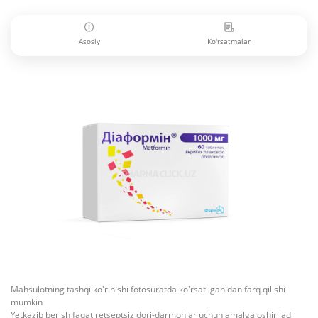
Asosiy
Ko'rsatmalar
Mahsulotning tashqi ko'rinishi fotosuratda ko'rsatilganidan farq qilishi
mumkin
Yetkazib berish faqat retseptsiz dori-darmonlar uchun amalga oshiriladi