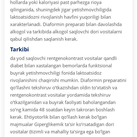
hollarda yoki kaloriyasi past parhezga rioya
qilinganida, shuningdek jigar yetishmovchiligida
laktoatsidozni rivojlanish havfini yuqoriligi bilan
xarakterlanadi. Diaformin preparati bilan davolashda
alkogol va tarkibida alkogol saqlovchi dori vositalarni
qabul qilishdan saqlanish kerak.
Tarkibi
da yod saqlovchi rentgenokontrast vositalar qandli
diabet bilan xastalangan bemorlarda funktsional
buyrak yetishmovchiligi fonida laktoatsidoz
rivojlanishini chaqirishi mumkin. Diaformin preparatini
qo‘llashni tekshiruv o‘tkazishdan oldin to‘xtatish va
rentgenokontrast vositalar yordamida tekshiruv
o‘tkazilganidan va buyrak faoliyati baholangandan
so‘ng kamida 48 soatdan keyin takroran boshlash
kerak.
Ehtiyotorlik bilan qo‘llash kerak bo‘lgan
majmualar
Giperglikemik ta'sir ko‘rsatadigan dori
vositalar (tizimli va mahalliy ta'sirga ega bo‘lgan