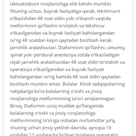
laktoatsidozni rivojlanishiga olib kelishi mumkin.
Shuning uchun, buyrak faoliyatiga qarab, tekshiruvni
o‘tkazishdan 48 soat oldin yoki o‘tkazish vaqtida
metforminni qo‘llashni to‘xtatish va tekshiruv
o‘tkazilganidan va buyrak faoliyati baholangandan
so‘ng 48 soatdan keyin qaytadan boshlash kerak.
Jarrohlik aralashuvlari. Diaforminni qo‘llashni, umumiy,
spinal yoki peridural anesteziya ostida o‘tkaziladigan
rejali jarrohlik aralashuvidan 48 soat oldin to‘xtatish va
operatsiya o‘tkazilganidan va buyrak faoliyati
baholangandan so‘ng kamida 48 soat oldin qaytadan
boshlash mumkin emas.
Bolalar. Klinik tadqiqotlarning
natijalariga ko‘ra bolalarning o‘sishi va jinsiy
rivojlanishiga metforminning ta'siri aniqlanmagan.
Biroq, Diaformin uzoq muddat qo‘llanganida
bolalarning o‘sishi va jinsiy rivojlanishiga
metforminning ta'siriga nisbatan ma'lumotlar yo‘q,
shuning uchun jinsiy yetilish davrida, ayniqsa 10
yoshdan 12 yoshgacha bo‘lgan bolalarga preparatni