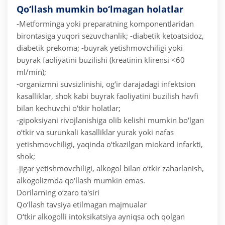
Qo‘llash mumkin bo‘lmagan holatlar
-Metforminga yoki preparatning komponentlaridan
birontasiga yuqori sezuvchanlik;
-diabetik ketoatsidoz,
diabetik prekoma;
-buyrak yetishmovchiligi yoki
buyrak faoliyatini buzilishi (kreatinin klirensi <60
ml/min);
-organizmni suvsizlinishi, og‘ir darajadagi infektsion
kasalliklar, shok kabi buyrak faoliyatini buzilish havfi
bilan kechuvchi o‘tkir holatlar;
-gipoksiyani rivojlanishiga olib kelishi mumkin bo‘lgan
o‘tkir va surunkali kasalliklar yurak yoki nafas
yetishmovchiligi, yaqinda o‘tkazilgan miokard infarkti,
shok;
-jigar yetishmovchiligi, alkogol bilan o‘tkir zaharlanish,
alkogolizmda qo‘llash mumkin emas.
Dorilarning o‘zaro ta'siri
Qo‘llash tavsiya etilmagan majmualar
O‘tkir alkogolli intoksikatsiya ayniqsa och qolgan