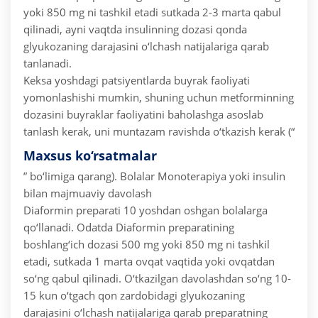
yoki 850 mg ni tashkil etadi sutkada 2-3 marta qabul
qilinadi, ayni vaqtda insulinning dozasi qonda
glyukozaning darajasini o‘lchash natijalariga qarab
tanlanadi.
Keksa yoshdagi patsiyentlarda buyrak faoliyati
yomonlashishi mumkin, shuning uchun metforminning
dozasini buyraklar faoliyatini baholashga asoslab
tanlash kerak, uni muntazam ravishda o‘tkazish kerak (“
Maxsus ko‘rsatmalar
” bo‘limiga qarang).
Bolalar
Monoterapiya yoki insulin
bilan majmuaviy davolash
Diaformin preparati 10 yoshdan oshgan bolalarga
qo‘llanadi. Odatda Diaformin preparatining
boshlang‘ich dozasi 500 mg yoki 850 mg ni tashkil
etadi, sutkada 1 marta ovqat vaqtida yoki ovqatdan
so‘ng qabul qilinadi. O‘tkazilgan davolashdan so‘ng 10-
15 kun o‘tgach qon zardobidagi glyukozaning
darajasini o‘lchash natijalariga qarab preparatning