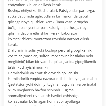
ehtiyotkorlik bilan qo‘llash kerak.
Boshqa ehtiyotkorlik choralari. Patsiyentlar parhezga,
sutka davomida uglevodlarni bir maromda qabul
qilishga rioya qilishlari kerak. Tana vazni ortiqcha
bo‘lgan patsiyentlar past kaloriyali parhezga rioya
qilishni davom ettirishlari kerak. Laborator
ko‘rsatkichlarni muntazam ravishda nazorat qilish
kerak.
Diaformin insulin yoki boshqa peroral gipoglikemik
vositalar (masalan, sulfonilmochevina hosilalari yoki
meglitinid) bilan bir vaqtda qo‘llanganida gipoglikemik
ta'siri kuchayishi mumkin.
Homiladorlik va emizish davrida qo‘llanishi
Homiladorlik vaqtida nazorat qilib bo‘lmaydigan diabet
(gestatsion yoki doimiy) tug‘ma nuqsonlar va perinatal
o‘lim rivojlanish havfini oshiradi. Tug‘ma
anomaliyalarni rivojlanish havfini oshishiga
ko‘rsatmalar bo‘lmagan homilador ayollarga