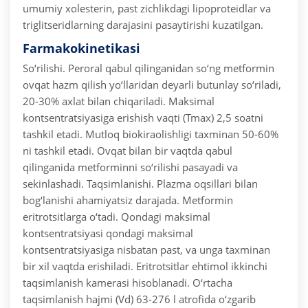
umumiy xolesterin, past zichlikdagi lipoproteidlar va
triglitseridlarning darajasini pasaytirishi kuzatilgan.
Farmakokinetikasi
So‘rilishi. Peroral qabul qilinganidan so‘ng metformin
ovqat hazm qilish yo‘llaridan deyarli butunlay so‘riladi,
20-30% axlat bilan chiqariladi. Maksimal
kontsentratsiyasiga erishish vaqti (Tmax) 2,5 soatni
tashkil etadi. Mutloq biokiraolishligi taxminan 50-60%
ni tashkil etadi.
Ovqat bilan bir vaqtda qabul
qilinganida metforminni so‘rilishi pasayadi va
sekinlashadi.
Taqsimlanishi. Plazma oqsillari bilan
bog‘lanishi ahamiyatsiz darajada. Metformin
eritrotsitlarga o‘tadi. Qondagi maksimal
kontsentratsiyasi qondagi maksimal
kontsentratsiyasiga nisbatan past, va unga taxminan
bir xil vaqtda erishiladi. Eritrotsitlar ehtimol ikkinchi
taqsimlanish kamerasi hisoblanadi. O‘rtacha
taqsimlanish hajmi (Vd) 63-276 l atrofida o‘zgarib