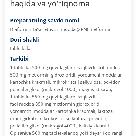
haqida va yo'riqnoma
Preparatning savdo nomi
Diaformin
Ta'sir etuvchi modda (XPN) metformin
Dori shakli
tabletkalar
Tarkibi
1 tabletka 500 mg quyidagilarni saqlaydi
faol modda
500 mg metformin gidroxloridi;
yordamchi moddalar
kartoshka kraxmali, mikrokristall sellyuloza, povidon,
polietilenglikol (makrogol 4000), magniy stearati;
1 tabletka 850 mg quyidagilarni saqlaydi
faol modda 850 mg metformin gidroxloridi;
yordamchi moddalar kartoshka kraxmali, laktoza
monogidrati, mikrokristall sellyuloza, povidon,
polietilenglikol (makrogol 4000), kaltsiy stearati.
Opisaniye 500 mg tabletkalar oq yoki deyarli oq rangli,