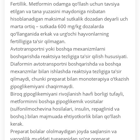
Fertillik. Metformin odamga qo‘llash uchun tavsiya
etilgan va tana yuzasini maydoniga nisbatan
hisoblanadigan maksimal sutkalik dozadan deyarli uch
marta ortiq – sutkada 600 mg/kg dozalarda
qo‘llanganida erkak va urg‘ochi hayvonlarning
fertilligiga ta'sir qilmagan.
Avtotransportni yoki boshqa mexanizmlarni
boshqarishda reaktsiya tezligiga ta'sir qilish hususiyati.
Diaformin avtotransportni boshqarishda va boshqa
mexanzmlar bilan ishlashda reaktsiya tezligiga ta'sir
qilmaydi, chunki preparat bilan monoterapiya o‘tkazish
gipoglikemiyani chaqirmaydi.
Biroq gipoglikemiyani rivojlanish havfi borligi tufayli,
metforminni boshqa gipoglikemik vositalar
(sulfonilmochevina hosilalari, insulin, repaglinid va
boshq.) bilan majmuada ehtiyotkorlik bilan qo‘llash
kerak.
Preparat bolalar ololmaydigan joyda saqlansin va
yaroqlilik muddati tugaganidan so‘ng preparat