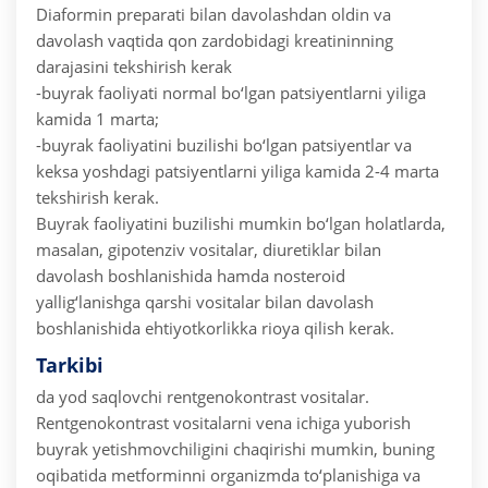
Diaformin preparati bilan davolashdan oldin va
davolash vaqtida qon zardobidagi kreatininning
darajasini tekshirish kerak
-buyrak faoliyati normal bo‘lgan patsiyentlarni yiliga
kamida 1 marta;
-buyrak faoliyatini buzilishi bo‘lgan patsiyentlar va
keksa yoshdagi patsiyentlarni yiliga kamida 2-4 marta
tekshirish kerak.
Buyrak faoliyatini buzilishi mumkin bo‘lgan holatlarda,
masalan, gipotenziv vositalar, diuretiklar bilan
davolash boshlanishida hamda nosteroid
yallig‘lanishga qarshi vositalar bilan davolash
boshlanishida ehtiyotkorlikka rioya qilish kerak.
Tarkibi
da yod saqlovchi rentgenokontrast vositalar.
Rentgenokontrast vositalarni vena ichiga yuborish
buyrak yetishmovchiligini chaqirishi mumkin, buning
oqibatida metforminni organizmda to‘planishiga va