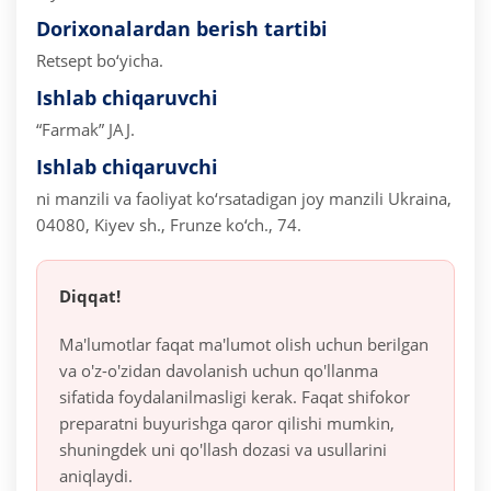
Dorixonalardan berish tartibi
Retsept bo‘yicha.
Ishlab chiqaruvchi
“Farmak” JAJ.
Ishlab chiqaruvchi
ni manzili va faoliyat ko‘rsatadigan joy manzili
Ukraina,
04080, Kiyev sh., Frunze ko‘ch., 74.
Diqqat!
Ma'lumotlar faqat ma'lumot olish uchun berilgan
va o'z-o'zidan davolanish uchun qo'llanma
sifatida foydalanilmasligi kerak. Faqat shifokor
preparatni buyurishga qaror qilishi mumkin,
shuningdek uni qo'llash dozasi va usullarini
aniqlaydi.