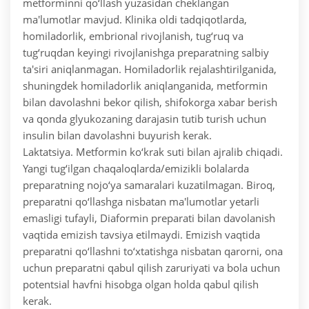
metforminni qo‘llash yuzasidan cheklangan
ma'lumotlar mavjud. Klinika oldi tadqiqotlarda,
homiladorlik, embrional rivojlanish, tug‘ruq va
tug‘ruqdan keyingi rivojlanishga preparatning salbiy
ta'siri aniqlanmagan. Homiladorlik rejalashtirilganida,
shuningdek homiladorlik aniqlanganida, metformin
bilan davolashni bekor qilish, shifokorga xabar berish
va qonda glyukozaning darajasin tutib turish uchun
insulin bilan davolashni buyurish kerak.
Laktatsiya. Metformin ko‘krak suti bilan ajralib chiqadi.
Yangi tug‘ilgan chaqaloqlarda/emizikli bolalarda
preparatning nojo‘ya samaralari kuzatilmagan. Biroq,
preparatni qo‘llashga nisbatan ma'lumotlar yetarli
emasligi tufayli, Diaformin preparati bilan davolanish
vaqtida emizish tavsiya etilmaydi. Emizish vaqtida
preparatni qo‘llashni to‘xtatishga nisbatan qarorni, ona
uchun preparatni qabul qilish zaruriyati va bola uchun
potentsial havfni hisobga olgan holda qabul qilish
kerak.