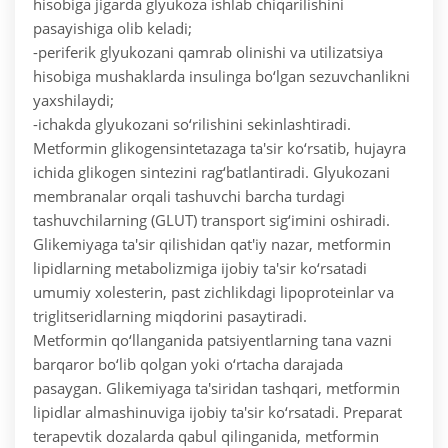
hisobiga jigarda glyukoza ishlab chiqarilishini
pasayishiga olib keladi;
-periferik glyukozani qamrab olinishi va utilizatsiya
hisobiga mushaklarda insulinga bo‘lgan sezuvchanlikni
yaxshilaydi;
-ichakda glyukozani so‘rilishini sekinlashtiradi.
Metformin glikogensintetazaga ta'sir ko‘rsatib, hujayra
ichida glikogen sintezini rag‘batlantiradi. Glyukozani
membranalar orqali tashuvchi barcha turdagi
tashuvchilarning (GLUT) transport sig‘imini oshiradi.
Glikemiyaga ta'sir qilishidan qat'iy nazar, metformin
lipidlarning metabolizmiga ijobiy ta'sir ko‘rsatadi
umumiy xolesterin, past zichlikdagi lipoproteinlar va
triglitseridlarning miqdorini pasaytiradi.
Metformin qo‘llanganida patsiyentlarning tana vazni
barqaror bo‘lib qolgan yoki o‘rtacha darajada
pasaygan. Glikemiyaga ta'siridan tashqari, metformin
lipidlar almashinuviga ijobiy ta'sir ko‘rsatadi. Preparat
terapevtik dozalarda qabul qilinganida, metformin