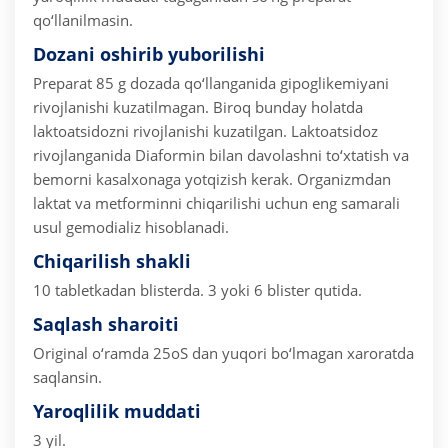
qo‘llanilmasin.
Dozani oshirib yuborilishi
Preparat 85 g dozada qo‘llanganida gipoglikemiyani
rivojlanishi kuzatilmagan. Biroq bunday holatda
laktoatsidozni rivojlanishi kuzatilgan. Laktoatsidoz
rivojlanganida Diaformin bilan davolashni to‘xtatish va
bemorni kasalxonaga yotqizish kerak. Organizmdan
laktat va metforminni chiqarilishi uchun eng samarali
usul gemodializ hisoblanadi.
Chiqarilish shakli
10 tabletkadan blisterda. 3 yoki 6 blister qutida.
Saqlash sharoiti
Original o‘ramda 25oS dan yuqori bo‘lmagan xaroratda
saqlansin.
Yaroqlilik muddati
3 yil.