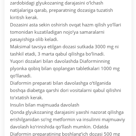
zardobidagi glyukozaning darajasini o‘lchash
natijalariga qarab, preparatning dozasiga tuzatish
kiritish kerak.
Dozasini asta sekin oshirish ovqat hazm qilish yo‘llari
tomonidan kuzatiladigan nojo‘ya samaralarni
pasayishiga olib keladi.
Maksimal tavsiya etilgan dozasi sutkada 3000 mg ni
tashkil etadi, 3 marta qabul qilishga bo‘linadi.
Yuqori dozalari bilan davolashda Diaforminning
plyonka qobiq bilan qoplangan tabletkalari 1000 mg
qo‘llanadi.
Diaformin preparati bilan davolashga o‘tilganida
boshqa diabetga qarshi dori vositalarni qabul qilishni
to‘xtatish kerak.
Insulin bilan majmuada davolash
Qonda glyukozaning darajasini yaxshi nazorat qilishga
erishilganidan so‘ng metformin va insulinni majmuaviy
davolash ko‘rinishida qo‘llash mumkin. Odatda
Diaformin preparatining boshlang‘ich dozasi 500 mg