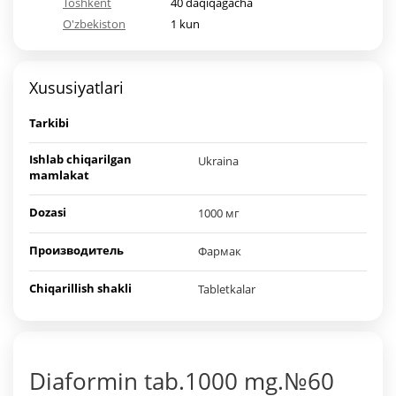
Toshkent
40 daqiqagacha
O'zbekiston
1 kun
Xususiyatlari
Tarkibi
Ishlab chiqarilgan
Ukraina
mamlakat
Dozasi
1000 мг
Производитель
Фармак
Chiqarillish shakli
Tabletkalar
Diaformin tab.1000 mg.№60