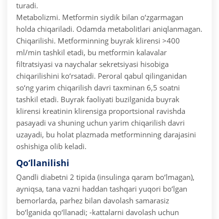
turadi.
Metabolizmi. Metformin siydik bilan o‘zgarmagan
holda chiqariladi. Odamda metabolitlari aniqlanmagan.
Chiqarilishi. Metforminning buyrak klirensi >400
ml/min tashkil etadi, bu metformin kalavalar
filtratsiyasi va naychalar sekretsiyasi hisobiga
chiqarilishini ko‘rsatadi. Peroral qabul qilinganidan
so‘ng yarim chiqarilish davri taxminan 6,5 soatni
tashkil etadi. Buyrak faoliyati buzilganida buyrak
klirensi kreatinin klirensiga proportsional ravishda
pasayadi va shuning uchun yarim chiqarilish davri
uzayadi, bu holat plazmada metforminning darajasini
oshishiga olib keladi.
Qo‘llanilishi
Qandli diabetni 2 tipida (insulinga qaram bo‘lmagan),
ayniqsa, tana vazni haddan tashqari yuqori bo‘lgan
bemorlarda, parhez bilan davolash samarasiz
bo‘lganida qo‘llanadi;
-kattalarni davolash uchun