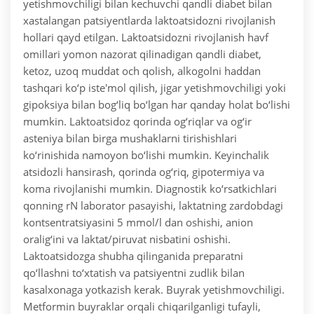
yetishmovchiligi bilan kechuvchi qandli diabet bilan
xastalangan patsiyentlarda laktoatsidozni rivojlanish
hollari qayd etilgan. Laktoatsidozni rivojlanish havf
omillari yomon nazorat qilinadigan qandli diabet,
ketoz, uzoq muddat och qolish, alkogolni haddan
tashqari ko‘p iste'mol qilish, jigar yetishmovchiligi yoki
gipoksiya bilan bog‘liq bo‘lgan har qanday holat bo‘lishi
mumkin.
Laktoatsidoz qorinda og‘riqlar va og‘ir
asteniya bilan birga mushaklarni tirishishlari
ko‘rinishida namoyon bo‘lishi mumkin. Keyinchalik
atsidozli hansirash, qorinda og‘riq, gipotermiya va
koma rivojlanishi mumkin. Diagnostik ko‘rsatkichlari
qonning rN laborator pasayishi, laktatning zardobdagi
kontsentratsiyasini 5 mmol/l dan oshishi, anion
oralig‘ini va laktat/piruvat nisbatini oshishi.
Laktoatsidozga shubha qilinganida preparatni
qo‘llashni to‘xtatish va patsiyentni zudlik bilan
kasalxonaga yotkazish kerak.
Buyrak yetishmovchiligi.
Metformin buyraklar orqali chiqarilganligi tufayli,