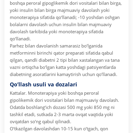
boshqa peroral gipoglikemik dori vositalari bilan birga,
yoki insulin bilan birga majmuaviy davolash yoki
monoterapiya sifatida qo‘llanadi;
-10 yoshdan oshgan
bolalarni davolash uchun insulin bilan majmuaviy
davolash tarkibida yoki monoterapiya sifatida
qo‘llanadi.
Parhez bilan davolanish samarasiz bo‘lganida
metforminni birinchi qator preparati sifatida qabul
qilgan, qandli diabetni 2 tipi bilan xastalangan va tana
vazni ortiqcha bo‘lgan katta yoshdagi patsiyentlarda
diabetning asoratlarini kamaytirish uchun qo‘llanadi.
Qo‘llash usuli va dozalari
Kattalar.
Monoterapiya yoki boshqa peroral
gipolikemik dori vositalari bilan majmuaviy davolash.
Odatda boshlang‘ich dozasi 500 mg yoki 850 mg ni
tashkil etadi, sutkada 2-3 marta ovqat vaqtida yoki
ovqatdan so‘ng qabul qilinadi.
O‘tkazilgan davolashdan 10-15 kun o‘tgach, qon