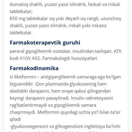
dumaloq shaklli, yuzasi yassi silindrik, faskali va riskali
tabletkalar;
850 mg tabletkalar oq yoki deyarli oq rangli, uzunchoq
shaklli, yuzasi yassi silindrik, riskali yoki riskasiz
tabletkalar.
Farmakoterapevtik guruhi
peroral gipoglikemik vositalar, insulindan tashqari.
ATX
kodi A10V A02.
Farmakologik hususiyatlari
Farmakodinamika
si
Metformin – antigiperglikemik samaraga ega bo‘lgan
biguaniddir. Qon plazmasida glyukozaning ham
dastlabki darajasini, ham ovqat qabul qilingandan
keyingi darajasini pasaytiradi. Insulin sekretsiyasini
rag‘batlantirmaydi va gipoglikemik samara
chaqirmaydi.
Metformin quyidagi uchta yo‘l bilan ta'sir
qiladi
-glyukoneogenezni va glikogenolizni ingibitsiya bo‘lishi