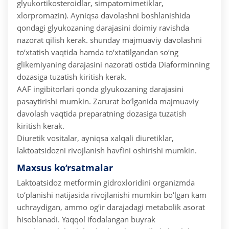
glyukortikosteroidlar, simpatomimetiklar,
xlorpromazin). Ayniqsa davolashni boshlanishida
qondagi glyukozaning darajasini doimiy ravishda
nazorat qilish kerak. shunday majmuaviy davolashni
to‘xtatish vaqtida hamda to‘xtatilgandan so‘ng
glikemiyaning darajasini nazorati ostida Diaforminning
dozasiga tuzatish kiritish kerak.
AAF ingibitorlari qonda glyukozaning darajasini
pasaytirishi mumkin. Zarurat bo‘lganida majmuaviy
davolash vaqtida preparatning dozasiga tuzatish
kiritish kerak.
Diuretik vositalar, ayniqsa xalqali diuretiklar,
laktoatsidozni rivojlanish havfini oshirishi mumkin.
Maxsus ko‘rsatmalar
Laktoatsidoz metformin gidroxloridini organizmda
to‘planishi natijasida rivojlanishi mumkin bo‘lgan kam
uchraydigan, ammo og‘ir darajadagi metabolik asorat
hisoblanadi. Yaqqol ifodalangan buyrak