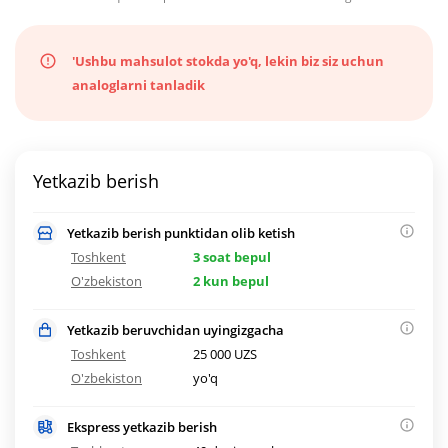
'Ushbu mahsulot stokda yo'q, lekin biz siz uchun
analoglarni tanladik
Yetkazib berish
Yetkazib berish punktidan olib ketish
Toshkent
3 soat bepul
O'zbekiston
2 kun bepul
Yetkazib beruvchidan uyingizgacha
Toshkent
25 000 UZS
O'zbekiston
yo'q
Ekspress yetkazib berish