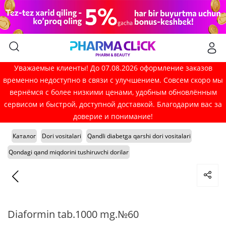
Уважаемые клиенты! До 07.08.2026 оформление заказов
временно недоступно в связи с улучшением. Совсем скоро мы
вернёмся с более низкими ценами, удобным обновлённым
сервисом и быстрой, доступной доставкой. Благодарим вас за
доверие и понимание!
Каталог
Dori vositalari
Qandli diabetga qarshi dori vositalari
Qondagi qand miqdorini tushiruvchi dorilar
Diaformin tab.1000 mg.№60