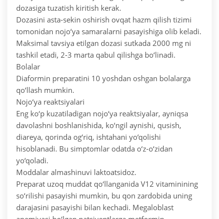
dozasiga tuzatish kiritish kerak.
Dozasini asta-sekin oshirish ovqat hazm qilish tizimi
tomonidan nojo‘ya samaralarni pasayishiga olib keladi.
Maksimal tavsiya etilgan dozasi sutkada 2000 mg ni
tashkil etadi, 2-3 marta qabul qilishga bo‘linadi.
Bolalar
Diaformin preparatini 10 yoshdan oshgan bolalarga
qo‘llash mumkin.
Nojo‘ya reaktsiyalari
Eng ko‘p kuzatiladigan nojo‘ya reaktsiyalar, ayniqsa
davolashni boshlanishida, ko‘ngil aynishi, qusish,
diareya, qorinda og‘riq, ishtahani yo‘qolishi
hisoblanadi. Bu simptomlar odatda o‘z-o‘zidan
yo‘qoladi.
Moddalar almashinuvi laktoatsidoz.
Preparat uzoq muddat qo‘llanganida V12 vitaminining
so‘rilishi pasayishi mumkin, bu qon zardobida uning
darajasini pasayishi bilan kechadi. Megaloblast