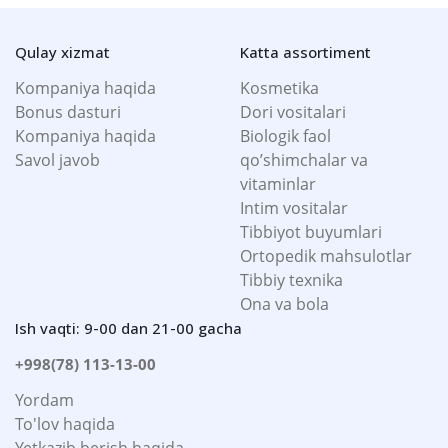
Qulay xizmat
Katta assortiment
Kompaniya haqida
Kosmetika
Bonus dasturi
Dori vositalari
Kompaniya haqida
Biologik faol
Savol javob
qo’shimchalar va
vitaminlar
Intim vositalar
Tibbiyot buyumlari
Ortopedik mahsulotlar
Tibbiy texnika
Ona va bola
Ish vaqti: 9-00 dan 21-00 gacha
+998(78) 113-13-00
Yordam
To'lov haqida