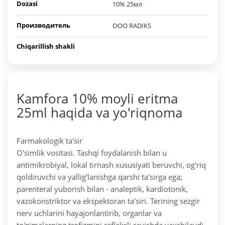
Dozasi
10% 25мл
Производитель
OOO RADIKS
Chiqarillish shakli
Kamfora 10% moyli eritma
25ml haqida va yo'riqnoma
Farmakologik ta'sir
O'simlik vositasi. Tashqi foydalanish bilan u
antimikrobiyal, lokal tirnash xususiyati beruvchi, og'riq
qoldiruvchi va yallig'lanishga qarshi ta'sirga ega;
parenteral yuborish bilan - analeptik, kardiotonik,
vazokonstriktor va ekspektoran ta'siri. Terining sezgir
nerv uchlarini hayajonlantirib, organlar va