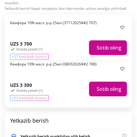
mumkin
Yetkazib berish faqat retseptsiz dori-darmonlar uchun amalga oshiriladi
Камфора 10% масл. р-р 25мл (37112025##2 707)
UZS
3 700
Sotib oling
Stokda yetarli (1)
+37 keshbek-bonus
Камфора 10% масл. р-р 25мл (08032026##2 788)
UZS
3 300
Sotib oling
Stokda yetarli (1)
+33 keshbek-bonus
Yetkazib berish
Yetkazib berish punktidan olib ketish