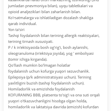
jumladan pnevmoniya bilan), uyqu tabletkalari va
opioid analjeziklari bilan zaharlanish bilan.
Ko'rsatmalarga va ishlatiladigan dozalash shakliga
qarab individual.
Yon ta'siri
Tashqi foydalanish bilan terining allergik reaktsiyalari,
terining tirnash xususiyati.
P / k in'ektsiyasida bosh og'rig'i, bosh aylanishi,
oleogranuloma (in'ektsiya joyida), yog ' emboliyasi
(tomir ichiga kirganda).
Qo'llash mumkin bo'lmagan holatlar
foydalanish uchun kofurga yuqori sezuvchanlik.
Epilepsiya (p/k administratsiyasi uchun). Terining
yaxlitligini buzish (tashqi foydalanish uchun).
Homiladorlik va emizishda foydalanish
KOFURANING BBB, platsenta to'sig'i va ona suti orqali
yuqori o'tkazuvchanligini hisobga olgan holda,
homiladorlik va laktatsiya davrida (emizish) kofurdan