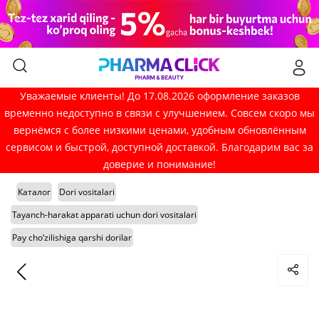
Уважаемые клиенты! До 17.08.2026 оформление заказов
временно недоступно в связи с улучшением. Совсем скоро мы
вернёмся с более низкими ценами, удобным обновлённым
сервисом и быстрой, доступной доставкой. Благодарим вас за
доверие и понимание!
Каталог
Dori vositalari
Tayanch-harakat apparati uchun dori vositalari
Pay cho‘zilishiga qarshi dorilar