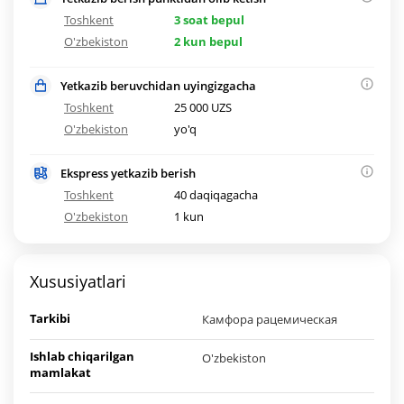
Toshkent
3 soat bepul
O'zbekiston
2 kun bepul
Yetkazib beruvchidan uyingizgacha
Toshkent
25 000 UZS
O'zbekiston
yo'q
Ekspress yetkazib berish
Toshkent
40 daqiqagacha
O'zbekiston
1 kun
Xususiyatlari
Tarkibi
Камфора рацемическая
Ishlab chiqarilgan
O'zbekiston
mamlakat