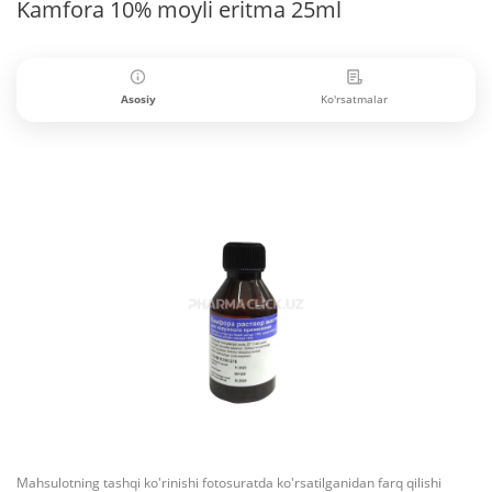
Kamfora 10% moyli eritma 25ml
Asosiy
Ko'rsatmalar
Mahsulotning tashqi ko'rinishi fotosuratda ko'rsatilganidan farq qilishi