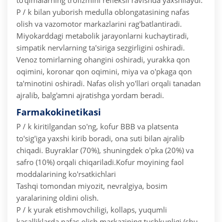
to'qimalarning trofizmini refleksli ravishda yaxshilaydi.
P / k bilan yuborish medulla oblongatasining nafas
olish va vazomotor markazlarini rag'batlantiradi.
Miyokarddagi metabolik jarayonlarni kuchaytiradi,
simpatik nervlarning ta'siriga sezgirligini oshiradi.
Venoz tomirlarning ohangini oshiradi, yurakka qon
oqimini, koronar qon oqimini, miya va o'pkaga qon
ta'minotini oshiradi. Nafas olish yo'llari orqali tanadan
ajralib, balg'amni ajratishga yordam beradi.
Farmakokinetikasi
P / k kiritilgandan so'ng, kofur BBB va platsenta
to'sig'iga yaxshi kirib boradi, ona suti bilan ajralib
chiqadi.
Buyraklar (70%), shuningdek o'pka (20%) va
safro (10%) orqali chiqariladi.
Kofur moyining faol
moddalarining ko'rsatkichlari
Tashqi tomondan miyozit, nevralgiya, bosim
yaralarining oldini olish.
P / k yurak etishmovchiligi, kollaps, yuqumli
kasalliklarda nafas olish markazining tushkunligi (shu