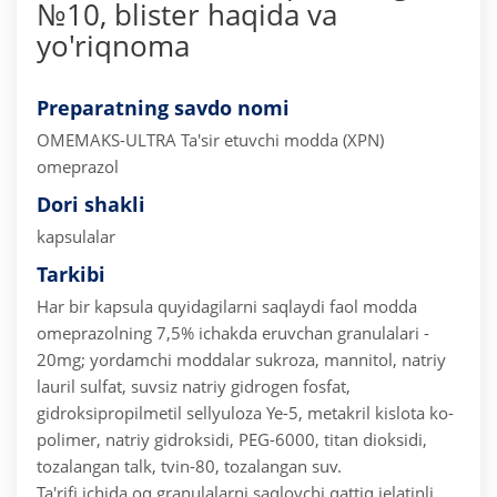
№10, blister haqida va
yo'riqnoma
Preparatning savdo nomi
OMEMAKS-ULTRA
Ta'sir etuvchi modda (XPN)
omeprazol
Dori shakli
kapsulalar
Tarkibi
Har bir kapsula quyidagilarni saqlaydi
faol modda
omeprazolning 7,5% ichakda eruvchan granulalari -
20mg;
yordamchi moddalar sukroza, mannitol, natriy
lauril sulfat, suvsiz natriy gidrogen fosfat,
gidroksipropilmetil sellyuloza Ye-5, metakril kislota ko-
polimer, natriy gidroksidi, PEG-6000, titan dioksidi,
tozalangan talk, tvin-80, tozalangan suv.
Ta'rifi ichida oq granulalarni saqlovchi qattiq jelatinli