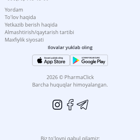
Yordam
To'lov haqida
Yetkazib berish haqida
Almashtirish/qaytarish tartibi
Maxfiylik siyosati
Ilovalar yuklab oling
2026 © PharmaClick
Barcha huquqlar himoyalangan.
Biz to'lovni qabul qilamiz: