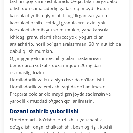
tashhis qoyishni kechiktiradi.
Ovqat bilan birga qabul
qilish dori samaradorligiga ta'sir qilmaydi.
Butun
kapsulani yutish qiyinchilik tug‘dirgan vaziyatda
kapsulani ochib, ichidagi granulalarni ozini yoki
kapsulani shimib yutish mumukin, yana kapsula
ichidagi granulalarni sharbat yoki yogurt bilan
aralashtirib, hosil bo‘lgan aralashmani 30 minut ichida
qabul qilish mumkin.
Og‘ir jigar yetishmovchiligi bilan hastalangan
bemorlarda sutkalik doza miqdori 20mg dan
oshmasligi lozim.
Homiladorlik va laktatsiya davrida qo‘llanilishi
Homiladorlik va emizish vaqtida qo‘llanilmasin.
Preparat bolalar ololmaydigan joyda saqlansin va
yaroqlilik muddati o‘tgach qo‘llanilmasin.
Dozani oshirib yuborilishi
Simptomlari - ko‘rishni buzilishi, uyquchanlik,
qo‘zg‘alish, ongni chalkashishi, bosh og‘rig‘i, kuchli