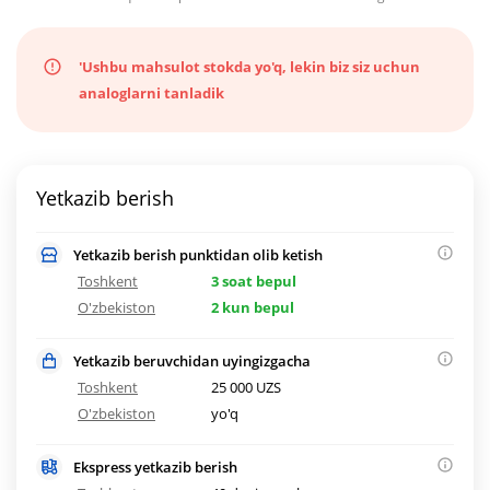
'Ushbu mahsulot stokda yo'q, lekin biz siz uchun
analoglarni tanladik
Yetkazib berish
Yetkazib berish punktidan olib ketish
Toshkent
3 soat bepul
O'zbekiston
2 kun bepul
Yetkazib beruvchidan uyingizgacha
Toshkent
25 000 UZS
O'zbekiston
yo'q
Ekspress yetkazib berish