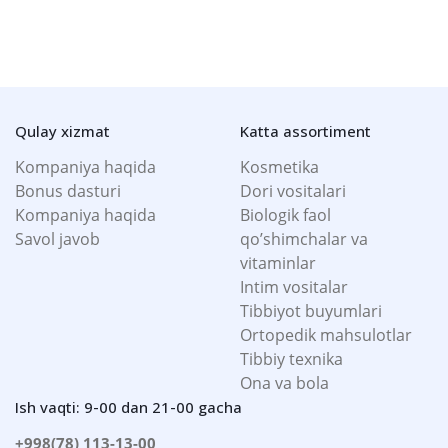
Qulay xizmat
Katta assortiment
Kompaniya haqida
Kosmetika
Bonus dasturi
Dori vositalari
Kompaniya haqida
Biologik faol
Savol javob
qo’shimchalar va
vitaminlar
Intim vositalar
Tibbiyot buyumlari
Ortopedik mahsulotlar
Tibbiy texnika
Ona va bola
Ish vaqti: 9-00 dan 21-00 gacha
+998(78) 113-13-00