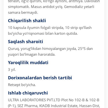
terlash, og‘iz qurishi, ko‘ngil aynishi, aritmiya.
Davolash
simptomatik. Masus antidot yo‘q. Gemodializ yetarli
samara bermaydi.
Chiqarilish shakli
10 kapsula ilyumin folgali stripda, 10 strip qo‘llash
bo‘yicha yo‘riqnomasi bilan karton qutida.
Saqlash sharoiti
Quruq, yorug‘likdan himoyalangan joyda, 25°S dan
yuqori bo‘lmagan haroratda.
Yaroqlilik muddati
3 yil.
Dorixonalardan berish tartibi
Retsept bo‘yicha.
Ishlab chiqaruvchi
ULTRA LABORATORIES PVT.LTD
Plot No 102-B & 102-B
(P-1), SEZ Pharma,
KIADB Industrial Estate, Hassan-Dist,