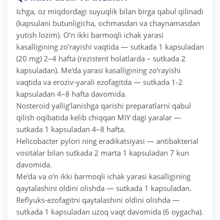
Ichga, oz miqdordagi suyuqlik bilan birga qabul qilinadi
(kapsulani butunligicha, ochmasdan va chaynamasdan
yutish lozim).
O‘n ikki barmoqli ichak yarasi
kasalligining zo‘rayishi vaqtida — sutkada 1 kapsuladan
(20 mg) 2–4 hafta (rezistent holatlarda – sutkada 2
kapsuladan).
Me'da yarasi kasalligining zo‘rayishi
vaqtida va eroziv-yarali ezofagitda — sutkada 1-2
kapsuladan 4–8 hafta davomida.
Nosteroid yallig‘lanishga qarishi preparatlarni qabul
qilish oqibatida kelib chiqqan MIY dagi yaralar —
sutkada 1 kapsuladan 4–8 hafta.
Helicobacter pylori ning eradikatsiyasi — antibakterial
vositalar bilan sutkada 2 marta 1 kapsuladan 7 kun
davomida.
Me'da va o‘n ikki barmoqli ichak yarasi kasalligining
qaytalashini oldini olishda — sutkada 1 kapsuladan.
Reflyuks-ezofagitni qaytalashini oldini olishda —
sutkada 1 kapsuladan uzoq vaqt davomida (6 oygacha).