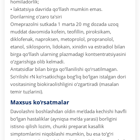
homiladorlik;
• laktatsiya davrida qo‘llash mumkin emas.
Dorilarning o‘zaro ta'siri
Omeprazolni sutkada 1 marta 20 mg dozada uzoq
muddat davomida kofein, teofillin, piroksikam,
diklofenak, naproksen, metoprolol, propranolol,
etanol, siklosporin, lidokain, xinidin va estradiol bilan
birga qo‘llash ularning plazmadagi kontsentratsiyasini
o‘zgarishiga olib kelmadi.
Antatsidlar bilan birga qo‘llanilishi qo‘rsatilmagan.
So‘rilishi rN ko‘rsatkichiga bog‘liq bo‘lgan istalgan dori
vositasining biokiraolishligini o‘zgartiradi (masalan
temir tuzlarini).
Maxsus ko‘rsatmalar
Davolashni boshlashdan oldin me'dada kechishi havfli
bo‘lgan hastaliklar (ayniqsa me'da yarasi) borligini
istisno qilish lozim, chunki preparat kasallik
simptomlarini niqoblashi mumkin, bu esa to‘g‘ri