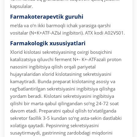
kapsulalar.
Farmakoterapevtik guruhi
me'da va o‘n ikki barmoqli ichak yarasiga qarshi
vositalar (N+K+ATF-AZЫ ingibitori).
ATX kodi A02VS01.
Farmakologik xususiyatlari
Xlorid kislotasi sekretsiyasining oxirgi bosqichini
katalizatsiya qiluvchi ferment N+- K+-ATFazali proton
nasosini ingibitsiya qilish orqali pariyetal
hujayralaridan xlorid kislotasining sekretsiyasini
kamaytiradi. Bunda preparat kislotaning asosiy va
rag‘batlantirilgan sekretsiyasini ingibitsiya qilishga
yordam beradi. Kislotani sekretsiyasini ingibitsiya
qilishi bir marta qabul qilingandan so‘ng 24-72 soat
davom etadi. Preparatni qabul qilish to‘xtatilganda
sekretor faollik 3-5 kundan so‘ng asta-sekin dastlabki
xolatiga qaytadi. Pepsinning sekretsiyasini
susaytirmaydi, gastrinning zardobdagi miqdorini