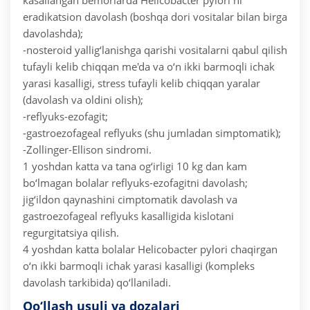
kasallangan bemorlarda Helicobacter pylori ni
eradikatsion davolash (boshqa dori vositalar bilan birga
davolashda);
-nosteroid yallig‘lanishga qarishi vositalarni qabul qilish
tufayli kelib chiqqan me'da va o‘n ikki barmoqli ichak
yarasi kasalligi, stress tufayli kelib chiqqan yaralar
(davolash va oldini olish);
-reflyuks-ezofagit;
-gastroezofageal reflyuks (shu jumladan simptomatik);
-Zollinger-Ellison sindromi.
1 yoshdan katta va tana og‘irligi 10 kg dan kam
bo‘lmagan bolalar reflyuks-ezofagitni davolash;
jig‘ildon qaynashini cimptomatik davolash va
gastroezofageal reflyuks kasalligida kislotani
regurgitatsiya qilish.
4 yoshdan katta bolalar Helicobacter pylori chaqirgan
o‘n ikki barmoqli ichak yarasi kasalligi (kompleks
davolash tarkibida) qo‘llaniladi.
Qo‘llash usuli va dozalari