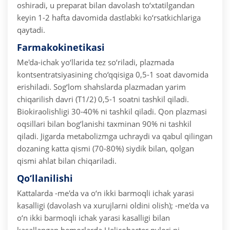
oshiradi, u preparat bilan davolash to‘xtatilgandan
keyin 1-2 hafta davomida dastlabki ko‘rsatkichlariga
qaytadi.
Farmakokinetikasi
Me'da-ichak yo‘llarida tez so‘riladi, plazmada
kontsentratsiyasining cho‘qqisiga 0,5-1 soat davomida
erishiladi. Sog‘lom shahslarda plazmadan yarim
chiqarilish davri (T1/2) 0,5-1 soatni tashkil qiladi.
Biokiraolishligi 30-40% ni tashkil qiladi. Qon plazmasi
oqsillari bilan bog‘lanishi taxminan 90% ni tashkil
qiladi.
Jigarda metabolizmga uchraydi va qabul qilingan
dozaning katta qismi (70-80%) siydik bilan, qolgan
qismi ahlat bilan chiqariladi.
Qo‘llanilishi
Kattalarda
-me'da va o‘n ikki barmoqli ichak yarasi
kasalligi (davolash va xurujlarni oldini olish);
-me'da va
o‘n ikki barmoqli ichak yarasi kasalligi bilan