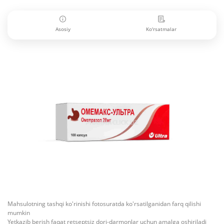
Asosiy
Ko'rsatmalar
Mahsulotning tashqi ko'rinishi fotosuratda ko'rsatilganidan farq qilishi
mumkin
Yetkazib berish faqat retseptsiz dori-darmonlar uchun amalga oshiriladi