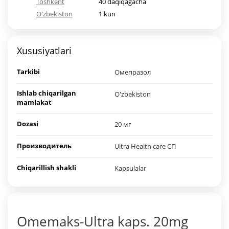
Toshkent
40 daqiqagacha
O'zbekiston
1 kun
Xususiyatlari
Tarkibi
Омепразол
Ishlab chiqarilgan
O'zbekiston
mamlakat
Dozasi
20 мг
Производитель
Ultra Health care СП
Chiqarillish shakli
Kapsulalar
Omemaks-Ultra kaps. 20mg