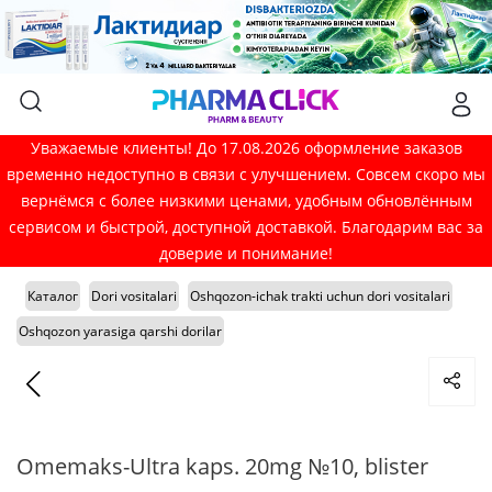
Уважаемые клиенты! До 17.08.2026 оформление заказов
временно недоступно в связи с улучшением. Совсем скоро мы
вернёмся с более низкими ценами, удобным обновлённым
сервисом и быстрой, доступной доставкой. Благодарим вас за
доверие и понимание!
Каталог
Dori vositalari
Oshqozon-ichak trakti uchun dori vositalari
Oshqozon yarasiga qarshi dorilar
Omemaks-Ultra kaps. 20mg №10, blister