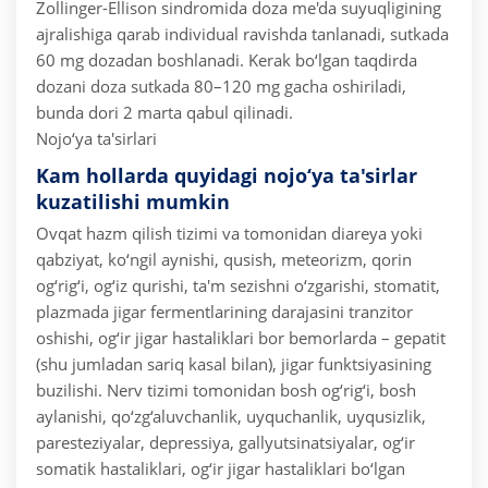
Zollinger-Ellison sindromida doza me'da suyuqligining
ajralishiga qarab individual ravishda tanlanadi, sutkada
60 mg dozadan boshlanadi. Kerak bo‘lgan taqdirda
dozani doza sutkada 80–120 mg gacha oshiriladi,
bunda dori 2 marta qabul qilinadi.
Nojo‘ya ta'sirlari
Kam hollarda quyidagi nojo‘ya ta'sirlar
kuzatilishi mumkin
Ovqat hazm qilish tizimi va tomonidan diareya yoki
qabziyat, ko‘ngil aynishi, qusish, meteorizm, qorin
og‘rig‘i, og‘iz qurishi, ta'm sezishni o‘zgarishi, stomatit,
plazmada jigar fermentlarining darajasini tranzitor
oshishi, og‘ir jigar hastaliklari bor bemorlarda – gepatit
(shu jumladan sariq kasal bilan), jigar funktsiyasining
buzilishi.
Nerv tizimi tomonidan bosh og‘rig‘i, bosh
aylanishi, qo‘zg‘aluvchanlik, uyquchanlik, uyqusizlik,
paresteziyalar, depressiya, gallyutsinatsiyalar, og‘ir
somatik hastaliklari, og‘ir jigar hastaliklari bo‘lgan