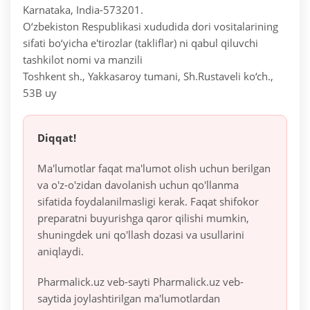
Karnataka, India-573201.
O‘zbekiston Respublikasi xududida dori vositalarining
sifati bo‘yicha e'tirozlar (takliflar) ni qabul qiluvchi
tashkilot nomi va manzili
Toshkent sh., Yakkasaroy tumani, Sh.Rustaveli ko‘ch.,
53B uy
Diqqat!
Ma'lumotlar faqat ma'lumot olish uchun berilgan
va o'z-o'zidan davolanish uchun qo'llanma
sifatida foydalanilmasligi kerak. Faqat shifokor
preparatni buyurishga qaror qilishi mumkin,
shuningdek uni qo'llash dozasi va usullarini
aniqlaydi.
Pharmalick.uz veb-sayti Pharmalick.uz veb-
saytida joylashtirilgan ma'lumotlardan