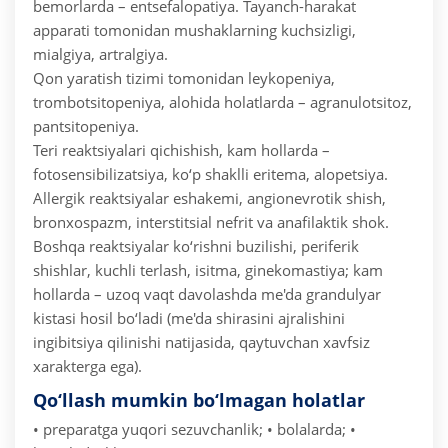
bemorlarda – entsefalopatiya.
Tayanch-harakat
apparati tomonidan mushaklarning kuchsizligi,
mialgiya, artralgiya.
Qon yaratish tizimi tomonidan leykopeniya,
trombotsitopeniya, alohida holatlarda – agranulotsitoz,
pantsitopeniya.
Teri reaktsiyalari qichishish, kam hollarda –
fotosensibilizatsiya, ko‘p shaklli eritema, alopetsiya.
Allergik reaktsiyalar eshakemi, angionevrotik shish,
bronxospazm, interstitsial nefrit va anafilaktik shok.
Boshqa reaktsiyalar ko‘rishni buzilishi, periferik
shishlar, kuchli terlash, isitma, ginekomastiya; kam
hollarda – uzoq vaqt davolashda me'da grandulyar
kistasi hosil bo‘ladi (me'da shirasini ajralishini
ingibitsiya qilinishi natijasida, qaytuvchan xavfsiz
xarakterga ega).
Qo‘llash mumkin bo‘lmagan holatlar
• preparatga yuqori sezuvchanlik;
• bolalarda;
•