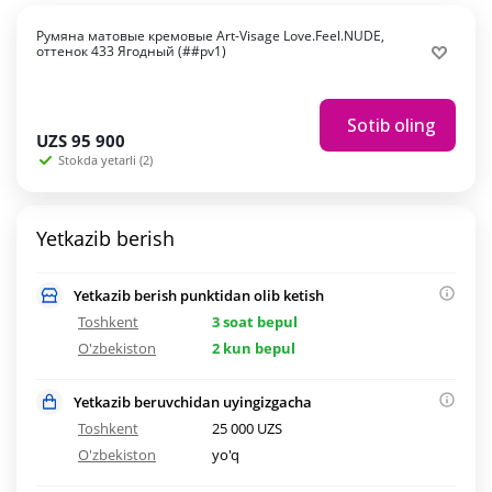
Румяна матовые кремовые Art-Visage Love.Feel.NUDE,
оттенок 433 Ягодный (##pv1)
Sotib oling
UZS
95 900
Stokda yetarli (2)
Yetkazib berish
Yetkazib berish punktidan olib ketish
Toshkent
3 soat bepul
O'zbekiston
2 kun bepul
Yetkazib beruvchidan uyingizgacha
Toshkent
25 000 UZS
O'zbekiston
yo'q