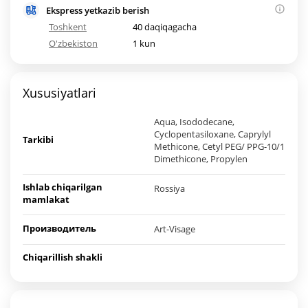
Ekspress yetkazib berish
Toshkent
40 daqiqagacha
O'zbekiston
1 kun
Xususiyatlari
Aqua, Isododecane,
Cyclopentasiloxane, Caprylyl
Tarkibi
Methicone, Cetyl PEG/ PPG-10/1
Dimethicone, Propylen
Ishlab chiqarilgan
Rossiya
mamlakat
Производитель
Art-Visage
Chiqarillish shakli