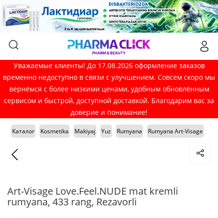
Уважаемые клиенты! До 17.08.2026 оформление заказов
временно недоступно в связи с улучшением. Совсем скоро мы
вернёмся с более низкими ценами, удобным обновлённым
сервисом и быстрой, доступной доставкой. Благодарим вас за
доверие и понимание!
Каталог
Kosmetika
Makiyaj
Yuz
Rumyana
Rumyana Art-Visage
Art-Visage Love.Feel.NUDE mat kremli
rumyana, 433 rang, Rezavorli