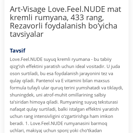
Art-Visage Love.Feel.NUDE mat
kremli rumyana, 433 rang,
Rezavorli foydalanish bo‘yicha
tavsiyalar
Tavsif
Love.Feel.NUDE suyuq kremli ryumana - bu tabiiy
qizg’ish effektini yaratish uchun ideal vositadir. U juda
oson surtiladi, bu esa foydalanish jarayonini tez va
qulay qiladi. Pantenol va E vitamini bilan maxsus
formula tufayli ular quruq terini yumshatadi va tiklaydi,
shuningdek, uni atrof-muhit omillarining salbiy
ta’siridan himoya qiladi. Rumyaning suyuq teksturasi
nafaqat qulay surtiladi, balki istalgan effektni yaratish
uchun rang intensivligini o‘zgartirishga ham imkon
beradi.
1. Love.Feel.NUDE rumyanasini barmoq
uchlari, makiyaj uchun sponj yoki cho‘tkadan