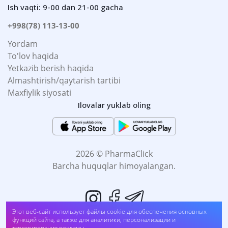
Ish vaqti: 9-00 dan 21-00 gacha
+998(78) 113-13-00
Yordam
To'lov haqida
Yetkazib berish haqida
Almashtirish/qaytarish tartibi
Maxfiylik siyosati
Ilovalar yuklab oling
2026 © PharmaClick
Barcha huquqlar himoyalangan.
Румяна матовые кремовые Art-Visage Love.Feel.NUDE, оттенок 433
Этот веб-сайт использует файлы cookie для обеспечения основных
Ягодный (##pv1)
функций сайта, а также для аналитики, персонализации и
таргетирования рекламы.