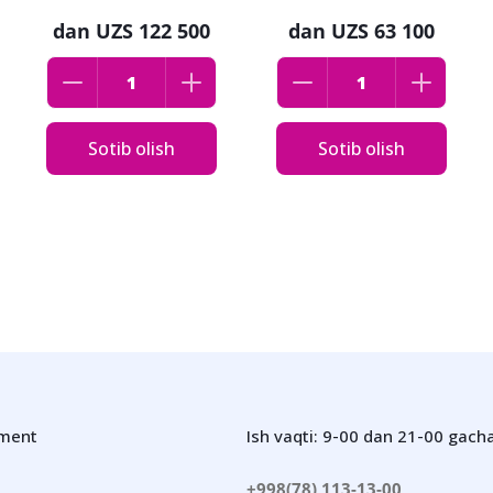
teksturalar, 04
dan
UZS 122 500
dan
UZS 63 100
ultrazamonaviy
tuslar
Sotib olish
Sotib olish
iment
Ish vaqti: 9-00 dan 21-00 gach
+998(78) 113-13-00