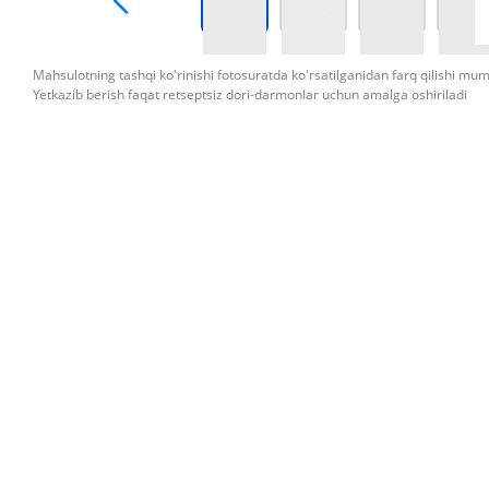
Mahsulotning tashqi ko'rinishi fotosuratda ko'rsatilganidan farq qilishi mu
Yetkazib berish faqat retseptsiz dori-darmonlar uchun amalga oshiriladi