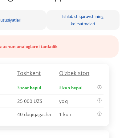
Ishlab chiqaruvchining
ususiyatlari
ko'rsatmalari
iz uchun analoglarni tanladik
Toshkent
O'zbekiston
3 soat bepul
2 kun bepul
25 000 UZS
yo'q
40 daqiqagacha
1 kun