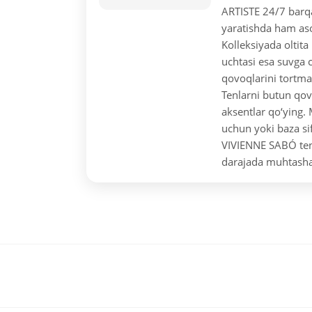
ARTISTE 24/7 barqa
yaratishda ham aso
Kolleksiyada oltita
uchtasi esa suvga c
qovoqlarini tortmay
Tenlarni butun qov
aksentlar qo‘ying.
uchun yoki baza sif
VIVIENNE SABÓ tenl
darajada muhtasha