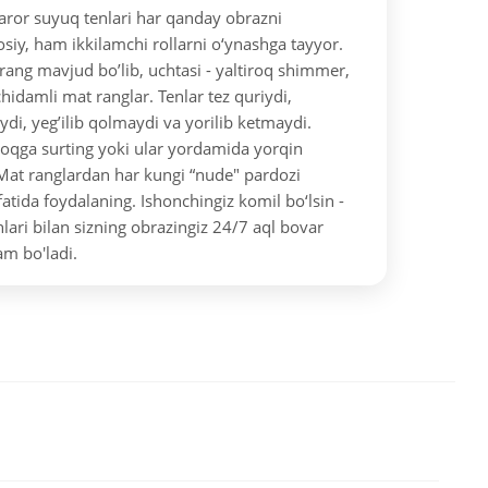
ror suyuq tenlari har qanday obrazni
siy, ham ikkilamchi rollarni o‘ynashga tayyor.
 rang mavjud bo’lib, uchtasi - yaltiroq shimmer,
hidamli mat ranglar. Tenlar tez quriydi,
di, yeg’ilib qolmaydi va yorilib ketmaydi.
oqga surting yoki ular yordamida yorqin
 Mat ranglardan har kungi “nude" pardozi
atida foydalaning. Ishonchingiz komil bo‘lsin -
ari bilan sizning obrazingiz 24/7 aql bovar
m bo'ladi.