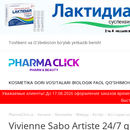
Toshkent va O‘zbekiston bo‘ylab yetkazib berish!
KOSMETIKA
DORI VOSITALARI
BIOLOGIK FAOL QO’SHIMCH
Уважаемые клиенты! До 17.08.2026 оформление заказов време
быст
PharmaClick.uz
-
Каталог
-
Kosmetika
-
Makiyaj
-
Ko'zlar
-
Ko'z soyasi u
Vivienne Sabo Artiste 24/7 