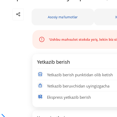
Asosiy ma'lumotlar
X
'Ushbu mahsulot stokda yo'q, lekin biz s
Yetkazib berish
Yetkazib berish punktidan olib ketish
Yetkazib beruvchidan uyingizgacha
Ekspress yetkazib berish