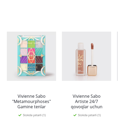
Vivienne Sabo
Vivienne Sabo
"Metamourphoses"
Artiste 24/7
Gamine tenlar
qovoqlar uchun
to’plami, mat, satin
suyuq tenlar, 04,
Stokda yetarli (1)
Stokda yetarli (1)
va porloq
mat be rang