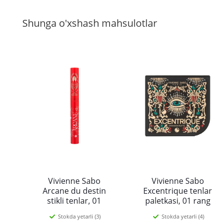
Shunga o'xshash mahsulotlar
Vivienne Sabo
Vivienne Sabo
Arcane du destin
Excentrique tenlar
stikli tenlar, 01
paletkasi, 01 rang
rangi, Pushti
Stokda yetarli (3)
Stokda yetarli (4)
duoxromli shampan