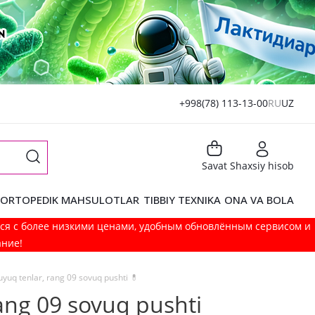
+998(78) 113-13-00
RU
UZ
Savat
Shaxsiy hisob
ORTOPEDIK MAHSULOTLAR
TIBBIY TEXNIKA
ONA VA BOLA
мся с более низкими ценами, удобным обновлённым сервисом и
ание!
uyuq tenlar, rang 09 sovuq pushti 💊
ang 09 sovuq pushti