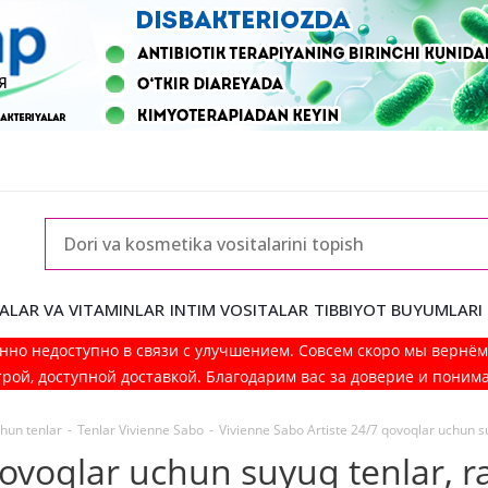
ALAR VA VITAMINLAR
INTIM VOSITALAR
TIBBIYOT BUYUMLARI
нно недоступно в связи с улучшением. Совсем скоро мы вернё
рой, доступной доставкой. Благодарим вас за доверие и поним
chun tenlar
-
Tenlar Vivienne Sabo
-
Vivienne Sabo Artiste 24/7 qovoqlar uchun s
qovoqlar uchun suyuq tenlar, r