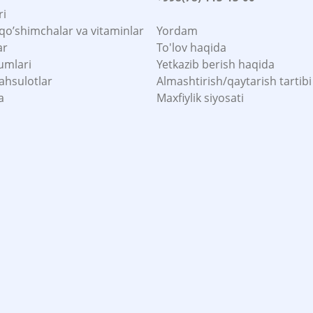
ri
 qo’shimchalar va vitaminlar
Yordam
ar
To'lov haqida
umlari
Yetkazib berish haqida
ahsulotlar
Almashtirish/qaytarish tartibi
a
Maxfiylik siyosati