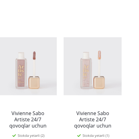
Vivienne Sabo
Vivienne Sabo
Artiste 24/7
Artiste 24/7
qovoqlar uchun
qovoqlar uchun
suyuq tenlar, 03,
suyuq tenlar, 01,
Stokda yetarli (2)
Stokda yetarli (1)
pushti glitterli
yorqin glitterli