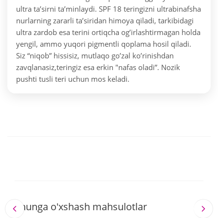
ultra ta’sirni ta’minlaydi. SPF 18 teringizni ultrabinafsha
nurlarning zararli ta’siridan himoya qiladi, tarkibidagi
ultra zardob esa terini ortiqcha og’irlashtirmagan holda
yengil, ammo yuqori pigmentli qoplama hosil qiladi.
Siz “niqob” hissisiz, mutlaqo go’zal ko’rinishdan
zavqlanasiz,teringiz esa erkin "nafas oladi”. Nozik
pushti tusli teri uchun mos keladi.
Shunga o'xshash mahsulotlar