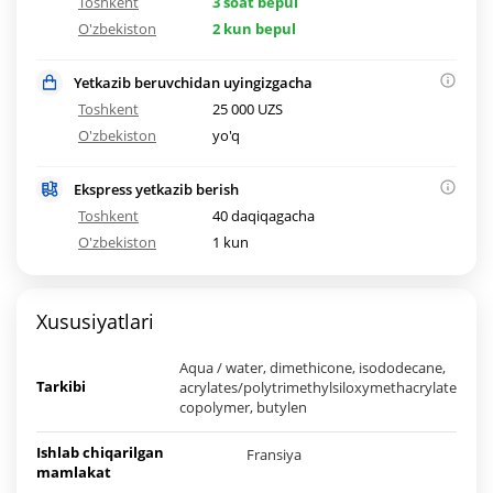
Toshkent
3 soat bepul
O'zbekiston
2 kun bepul
Yetkazib beruvchidan uyingizgacha
Toshkent
25 000 UZS
O'zbekiston
yo'q
Ekspress yetkazib berish
Toshkent
40 daqiqagacha
O'zbekiston
1 kun
Xususiyatlari
Аqua / water, dimethicone, isododecane,
Tarkibi
acrylates/polytrimethylsiloxymethacrylate
copolymer, butylen
Ishlab chiqarilgan
Fransiya
mamlakat