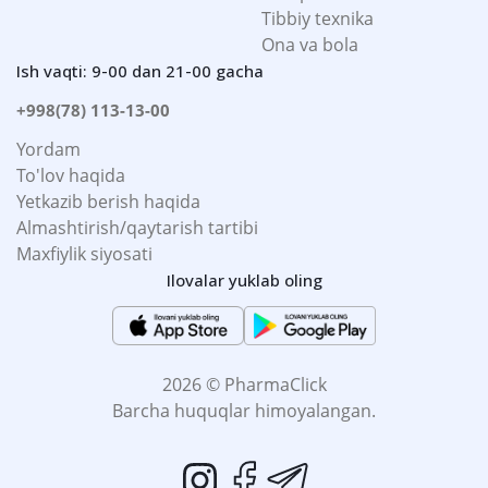
Tibbiy texnika
Ona va bola
Ish vaqti: 9-00 dan 21-00 gacha
+998(78) 113-13-00
Yordam
To'lov haqida
Yetkazib berish haqida
Almashtirish/qaytarish tartibi
Maxfiylik siyosati
Ilovalar yuklab oling
2026 © PharmaClick
Barcha huquqlar himoyalangan.