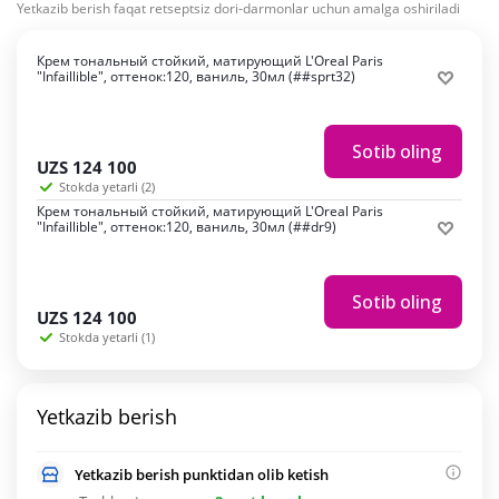
Yetkazib berish faqat retseptsiz dori-darmonlar uchun amalga oshiriladi
Крем тональный стойкий, матирующий L'Oreal Paris
"Infaillible", оттенок:120, ваниль, 30мл (##sprt32)
Sotib oling
UZS
124 100
Stokda yetarli (2)
Крем тональный стойкий, матирующий L'Oreal Paris
"Infaillible", оттенок:120, ваниль, 30мл (##dr9)
Sotib oling
UZS
124 100
Stokda yetarli (1)
Yetkazib berish
Yetkazib berish punktidan olib ketish