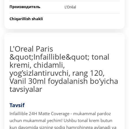
Производитель
L’Oréal
Chiqarillish shakli
L'Oreal Paris
&quot;Infaillible&quot; tonal
kremi, chidamli,
yog’sizlantiruvchi, rang 120,
Vanil 30ml foydalanish bo‘yicha
tavsiyalar
Tavsif
Infaillible 24H Matte Coverage - mukammal pardoz
uchun mukammal yechim! Ushbu tonal krem butun
kun davomida sizning sodiq hamrohingga aylanadi va