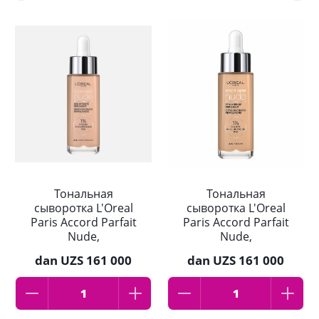
Тональная
Тональная
сыворотка L'Oreal
сыворотка L'Oreal
Paris Accord Parfait
Paris Accord Parfait
Nude,
Nude,
гиалуроновая, тон
гиалуроновая, тон
dan
UZS 161 000
dan
UZS 161 000
3-4, 30 мл
4-5, 30 мл