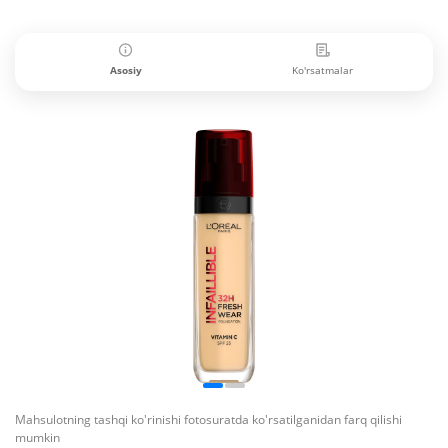
Asosiy
Ko'rsatmalar
Mahsulotning tashqi ko'rinishi fotosuratda ko'rsatilganidan farq qilishi
mumkin