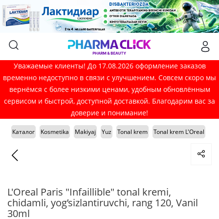
Уважаемые клиенты! До 17.08.2026 оформление заказов
временно недоступно в связи с улучшением. Совсем скоро мы
вернёмся с более низкими ценами, удобным обновлённым
сервисом и быстрой, доступной доставкой. Благодарим вас за
доверие и понимание!
Каталог
Kosmetika
Makiyaj
Yuz
Tonal krem
Tonal krem L'Oreal
L'Oreal Paris "Infaillible" tonal kremi,
chidamli, yog’sizlantiruvchi, rang 120, Vanil
30ml