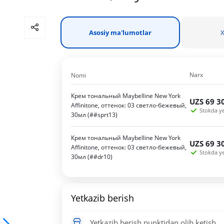
Asosiy ma'lumotlar
X
Narx
Nomi
Крем тональный Maybelline New York
UZS
69 3
Affinitone, оттенок: 03 светло-бежевый,
Stokda yet
30мл (##sprt13)
Крем тональный Maybelline New York
UZS
69 3
Affinitone, оттенок: 03 светло-бежевый,
Stokda yet
30мл (##dr10)
Yetkazib berish
Yetkazib berish punktidan olib ketish