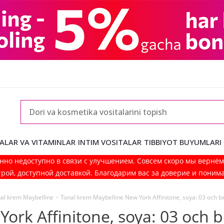
ALAR VA VITAMINLAR
INTIM VOSITALAR
TIBBIYOT BUYUMLARI
нно недоступно в связи с улучшением. Совсем скоро мы вернё
рой, доступной доставкой. Благодарим вас за доверие и поним
al krem Maybelline
-
Tonal krem Maybelline New York Affinitone, soya: 03 och be
ork Affinitone, soya: 03 och b