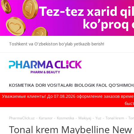
Toshkent va O‘zbekiston bo‘ylab yetkazib berish!
KOSMETIKA
DORI VOSITALARI
BIOLOGIK FAOL QO’SHIMCH
Уважаемые клиенты! До 07.08.2026 оформление заказов време
быст
PharmaClick.uz
-
Каталог
-
Kosmetika
-
Makiyaj
-
Yuz
-
Tonal krem
-
Ton
Tonal krem Maybelline New Y