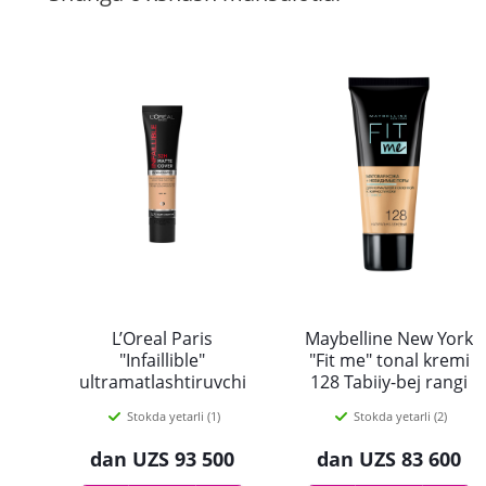
L’Oreal Paris
Maybelline New York
"Infaillible"
"Fit me" tonal kremi
ultramatlashtiruvchi
128 Tabiiy-bej rangi
tonal kremi, 145-
30ml
Stokda yetarli (1)
Stokda yetarli (2)
rang, 30 ml
dan
UZS 93 500
dan
UZS 83 600