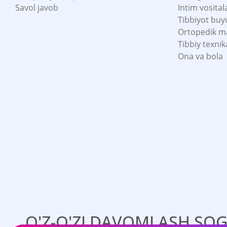
Savol javob
Intim vosital
Tibbiyot buy
Ortopedik m
Tibbiy texnik
Ona va bola
O'Z-O'ZI DAVOMLASH SOG