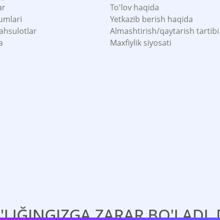
ar
To'lov haqida
umlari
Yetkazib berish haqida
ahsulotlar
Almashtirish/qaytarish tartibi
a
Maxfiylik siyosati
'LIĞINGIZGA ZARAR BO'LADI