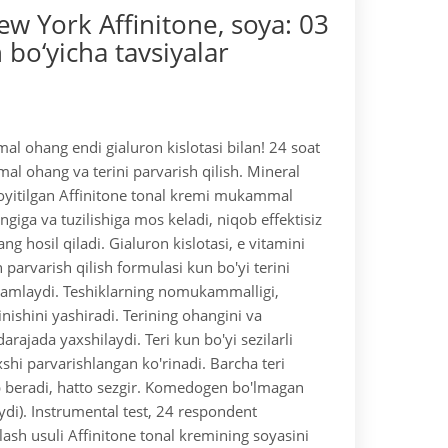
w York Affinitone, soya: 03
 bo‘yicha tavsiyalar
l ohang endi gialuron kislotasi bilan! 24 soat
 ohang va terini parvarish qilish. Mineral
oyitilgan Affinitone tonal kremi mukammal
giga va tuzilishiga mos keladi, niqob effektisiz
g hosil qiladi. Gialuron kislotasi, e vitamini
n parvarish qilish formulasi kun bo'yi terini
namlaydi. Teshiklarning nomukammalligi,
rinishini yashiradi. Terining ohangini va
i darajada yaxshilaydi. Teri kun bo'yi sezilarli
shi parvarishlangan ko'rinadi. Barcha teri
b beradi, hatto sezgir. Komedogen bo'lmagan
ydi).
Instrumental test, 24 respondent
lash usuli Affinitone tonal kremining soyasini