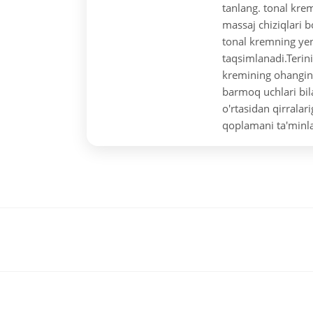
tanlang. tonal kre
massaj chiziqlari b
tonal kremning yengi
taqsimlanadi.
Terin
kremining ohangini
barmoq uchlari bila
o'rtasidan qirralari
qoplamani ta'minla