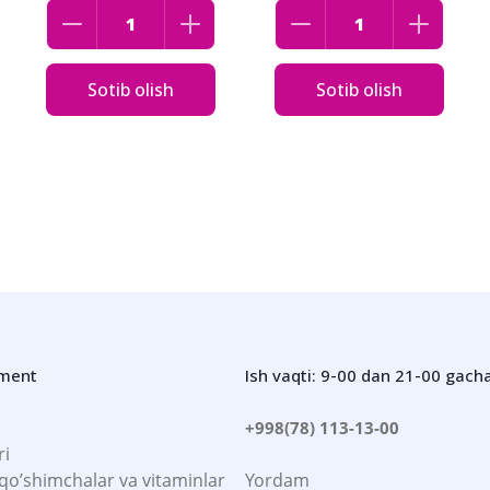
Sotib olish
Sotib olish
iment
Ish vaqti: 9-00 dan 21-00 gach
+998(78) 113-13-00
ri
 qo’shimchalar va vitaminlar
Yordam