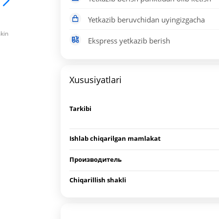
Yetkazib beruvchidan uyingizgacha
mkin
Ekspress yetkazib berish
Xususiyatlari
Tarkibi
Ishlab chiqarilgan mamlakat
Производитель
Chiqarillish shakli