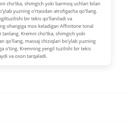
mni cho'tka, shimgich yoki barmoq uchlari bilan
o'ylab yuzning o'rtasidan atrofigacha qo'llang.
ltuzilishi bir tekis qo'llaniladi va
ing ohangiga mos keladigan Affinitone tonal
 tanlang. Kremni cho'tka, shimgich yoki
n qo'llang, massaj chiziqlari bo'ylab yuzning
ga o'ting. Kremning yengil tuzilishi bir tekis
ydi va oson tarqaladi.