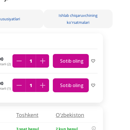
Ishlab chiqaruvchining
ususiyatlari
ko'rsatmalari
00
Sotib oling
arli (2)
00
Sotib oling
arli (1)
Toshkent
O'zbekiston
3 soat bepul
2 kun bepul