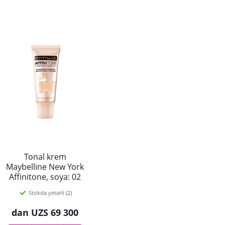
Tonal krem
Maybelline New York
Affinitone, soya: 02
fil suyagi, 30ml
Stokda yetarli (2)
dan
UZS 69 300