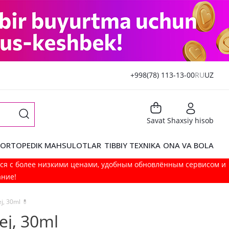
+998(78) 113-13-00
RU
UZ
Savat
Shaxsiy hisob
ORTOPEDIK MAHSULOTLAR
TIBBIY TEXNIKA
ONA VA BOLA
мся с более низкими ценами, удобным обновлённым сервисом и
ание!
j, 30ml 💊
ej, 30ml