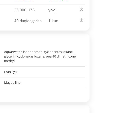
25 000 UZS
yo'q
40 daqiqagacha
1 kun
Aqua/water, isododecane, cyclopentasiloxane,
glycerin, cyclohexasiloxane, peg-10 dimethicone,
methyl
Fransiya
Maybelline