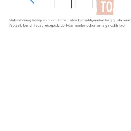
Mahsulotning tashqi ko'rinishi fotosuratda ko'rsatilganidan farq qilishi mu
Yetkazib berish faqat retseptsiz dori-darmonlar uchun amalga oshiriladi