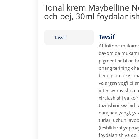
Tonal krem Maybelline Ne
och bej, 30ml foydalanish
Tavsif
Tavsif
Affinitone mukamma
davomida mukammal
pigmentlar bilan b
ohang terining ohan
benuqson tekis ohan
va argan yog'i bila
intensiv ravishda 
xiralashishi va ko'
tuzilishini sezilarl
darajada yangi, yax
turlari uchun javo
(teshiklarni yopma
foydalanish va qo'l