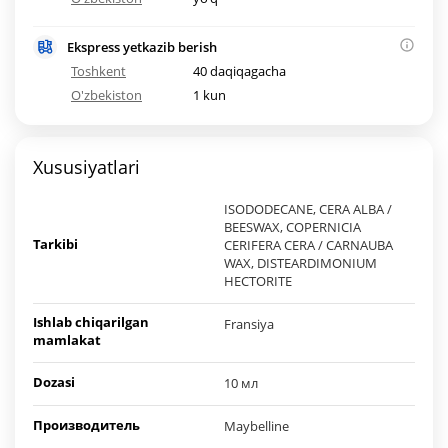
Ekspress yetkazib berish
Toshkent
40 daqiqagacha
O'zbekiston
1 kun
Xususiyatlari
ISODODECANE, CERA ALBA /
BEESWAX, COPERNICIA
Tarkibi
CERIFERA CERA / CARNAUBA
WAX, DISTEARDIMONIUM
HECTORITE
Ishlab chiqarilgan
Fransiya
mamlakat
Dozasi
10 мл
Производитель
Maybelline