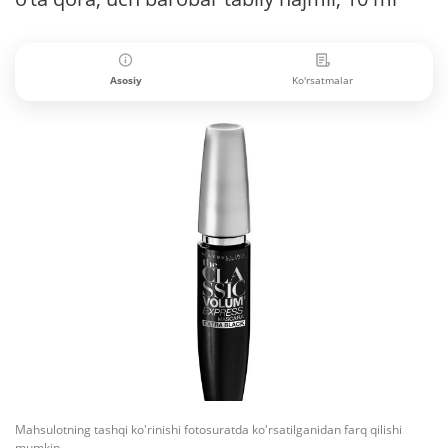
Asosiy
Ko'rsatmalar
Mahsulotning tashqi ko'rinishi fotosuratda ko'rsatilganidan farq qilishi
mumkin