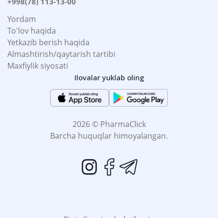
+998(78) 113-13-00
Yordam
To'lov haqida
Yetkazib berish haqida
Almashtirish/qaytarish tartibi
Maxfiylik siyosati
Ilovalar yuklab oling
2026 © PharmaClick
Barcha huquqlar himoyalangan.