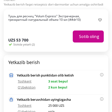
Yetkazib berish faqat retseptsiz dori-darmonlar uchun amalga oshiriladi
Тушь для ресниц "Volum Express" Экстрачерная,
трехкратный натуральный объем 10 мл (##dr10)
Sotib oling
UZS
53 700
Stokda yetarli (2)
Yetkazib berish
Yetkazib berish punktidan olib ketish
Toshkent
3 soat bepul
O'zbekiston
2 kun bepul
Yetkazib beruvchidan uyingizgacha
Toshkent
25 000 UZS
O'zbekiston
yo'q