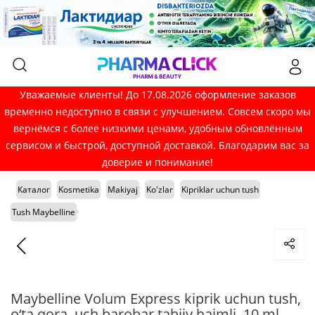
Уважаемые клиенты! До 17.08.2026 оформление заказов
временно недоступно в связи с улучшением. Совсем скоро мы
вернёмся с более низкими ценами, удобным обновлённым
сервисом и быстрой, доступной доставкой. Благодарим вас за
доверие и понимание!
Каталог
Kosmetika
Makiyaj
Ko'zlar
Kipriklar uchun tush
Tush Maybelline
Maybelline Volum Express kiprik uchun tush,
o‘ta qora, uch barobar tabiiy hajmli, 10 ml