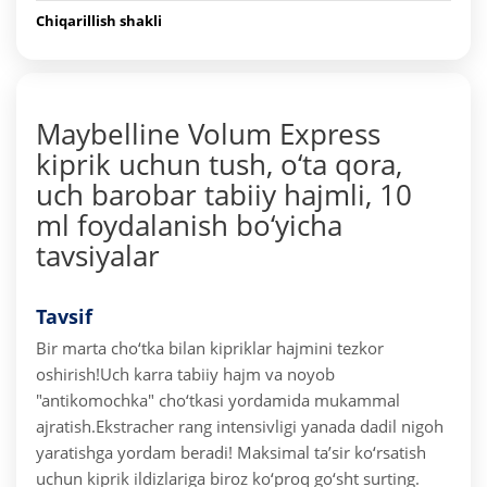
Chiqarillish shakli
Maybelline Volum Express
kiprik uchun tush, o‘ta qora,
uch barobar tabiiy hajmli, 10
ml foydalanish bo‘yicha
tavsiyalar
Tavsif
Bir marta cho‘tka bilan kipriklar hajmini tezkor
oshirish!
Uch karra tabiiy hajm va noyob
"antikomochka" cho‘tkasi yordamida mukammal
ajratish.
Ekstracher rang intensivligi yanada dadil nigoh
yaratishga yordam beradi! Maksimal ta’sir ko‘rsatish
uchun kiprik ildizlariga biroz ko‘proq go‘sht surting.