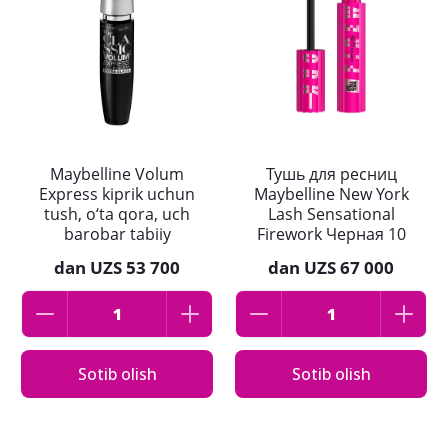
Maybelline Volum
Тушь для ресниц
Express kiprik uchun
Maybelline New York
tush, o‘ta qora, uch
Lash Sensational
barobar tabiiy
Firework Черная 10
hajmli, 10 ml
мл
dan
UZS 53 700
dan
UZS 67 000
Sotib olish
Sotib olish