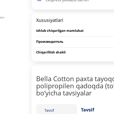
mkin
Xususiyatlari
Ishlab chiqarilgan mamlakat
Производитель
Chiqarillish shakli
Bella Cotton paxta tayoq
polipropilen qadoqda (to‘
bo‘yicha tavsiyalar
Tavsif
Tavsif