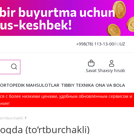
+998(78) 113-13-00
RU
UZ
Savat
Shaxsiy hisob
ORTOPEDIK MAHSULOTLAR
TIBBIY TEXNIKA
ONA VA BOLA
мся с более низкими ценами, удобным обновлённым сервисом и
ание!
o‘rtburchakli) 💊
oqda (to‘rtburchakli)