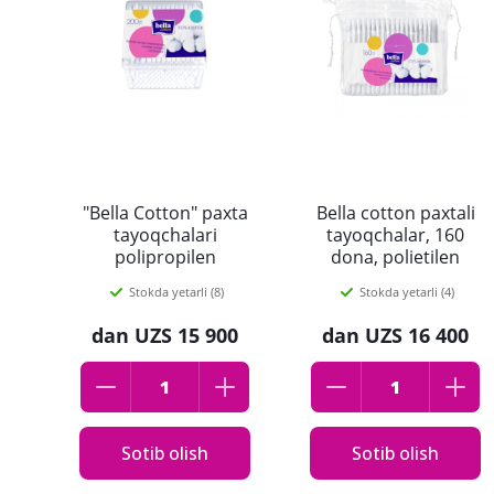
"Bella Cotton" paxta
Bella cotton paxtali
tayoqchalari
tayoqchalar, 160
polipropilen
dona, polietilen
qadoqda 200 dona
qadoqda
Stokda yetarli (8)
Stokda yetarli (4)
dan
UZS 15 900
dan
UZS 16 400
Sotib olish
Sotib olish