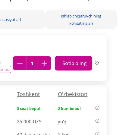
Ishlab chiqaruvchining
ususiyatlari
ko'rsatmalari
)
Sotib oling
bonus
Toshkent
O'zbekiston
3 soat bepul
2 kun bepul
25 000 UZS
yo'q
40 daqiqagacha
1 kun