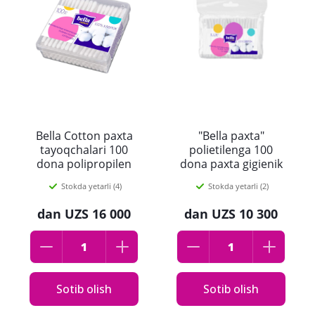
Bella Cotton paxta
"Bella paxta"
tayoqchalari 100
polietilenga 100
dona polipropilen
dona paxta gigienik
qadoqda
tayoqchalari
Stokda yetarli (4)
Stokda yetarli (2)
(to‘rtburchakli)
dan
UZS 16 000
dan
UZS 10 300
Sotib olish
Sotib olish