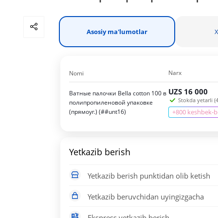
Asosiy ma'lumotlar
X
Narx
Nomi
UZS
16 000
Ватные палочки Bella cotton 100 в
Stokda yetarli (4
полипропиленовой упаковке
(прямоуг.) (##unt16)
+800 keshbek-
Yetkazib berish
Yetkazib berish punktidan olib ketish
Yetkazib beruvchidan uyingizgacha
Ekspress yetkazib berish