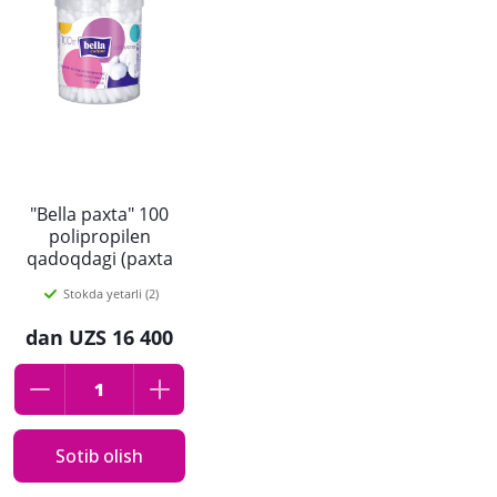
"Bella paxta" 100
polipropilen
qadoqdagi (paxta
gigienik tayoqchalari
Stokda yetarli (2)
dumaloq qadoqcha)
dan
UZS 16 400
Sotib olish