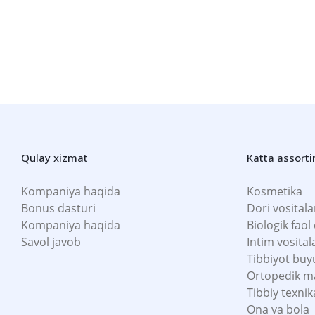
Qulay xizmat
Katta assort
Kompaniya haqida
Kosmetika
Bonus dasturi
Dori vositala
Kompaniya haqida
Biologik faol
Savol javob
Intim vosital
Tibbiyot buy
Ortopedik m
Tibbiy texnik
Ona va bola