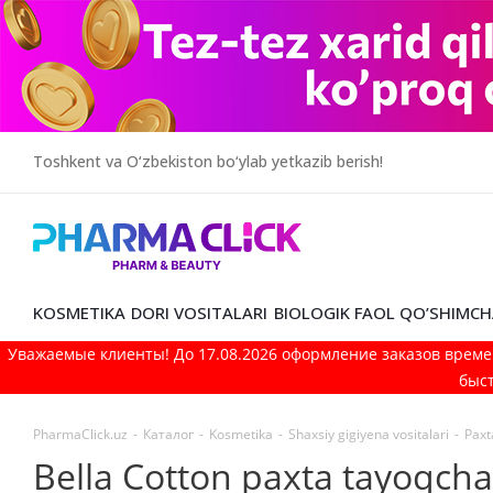
Toshkent va O‘zbekiston bo‘ylab yetkazib berish!
KOSMETIKA
DORI VOSITALARI
BIOLOGIK FAOL QO’SHIMCH
Уважаемые клиенты! До 17.08.2026 оформление заказов време
быст
PharmaClick.uz
-
Каталог
-
Kosmetika
-
Shaxsiy gigiyena vositalari
-
Paxt
Bella Cotton paxta tayoqcha