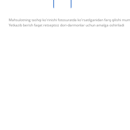
Mahsulotning tashqi ko'rinishi fotosuratda ko'rsatilganidan farq qilishi mu
Yetkazib berish faqat retseptsiz dori-darmonlar uchun amalga oshiriladi