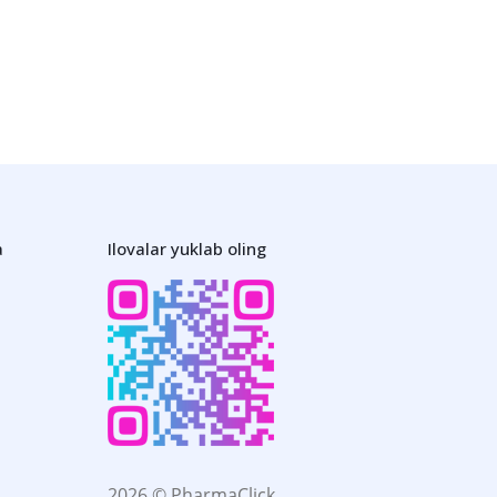
a
Ilovalar yuklab oling
2026 © PharmaClick