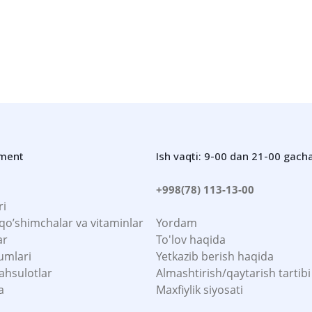
iment
Ish vaqti: 9-00 dan 21-00 gach
+998(78) 113-13-00
ri
 qo’shimchalar va vitaminlar
Yordam
ar
To'lov haqida
umlari
Yetkazib berish haqida
ahsulotlar
Almashtirish/qaytarish tartibi
a
Maxfiylik siyosati