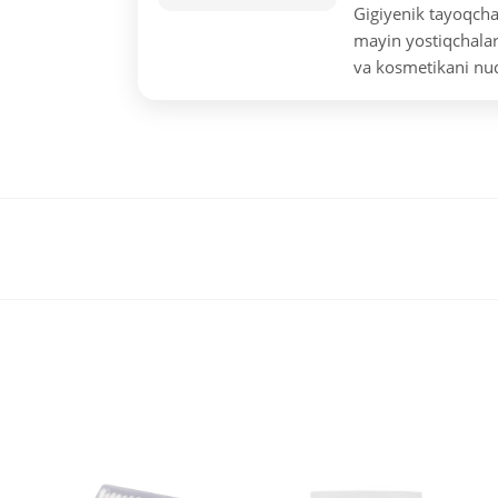
Gigiyenik tayoqch
mayin yostiqchalar
va kosmetikani nuq