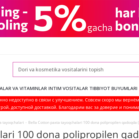
ALAR VA VITAMINLAR
INTIM VOSITALAR
TIBBIYOT BUYUMLARI
нно недоступно в связи с улучшением. Совсем скоро мы вернё
рой, доступной доставкой. Благодарим вас за доверие и поним
a tayoqchalari
-
Bella Cotton paxta tayoqchalari 100 dona polipropilen qadoqda (t
lari 100 dona polipropilen qad