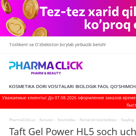
Toshkent va O‘zbekiston bo‘ylab yetkazib berish!
KOSMETIKA
DORI VOSITALARI
BIOLOGIK FAOL QO’SHIMCH
Уважаемые клиенты! До 07.08.2026 оформление заказов време
быст
PharmaClick.uz
-
Каталог
-
Kosmetika
-
Parvarish kosmetikasi
-
Stayling
Taft Gel Power HL5 soch uc