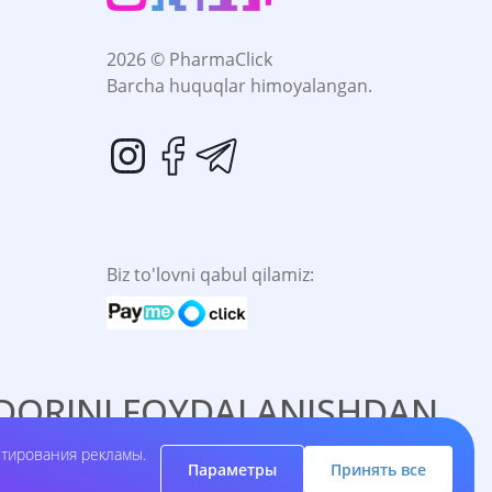
2026 © PharmaClick
Barcha huquqlar himoyalangan.
Biz to'lovni qabul qilamiz:
. DORINI FOYDALANISHDAN
shing.
етирования рекламы.
Параметры
Принять все