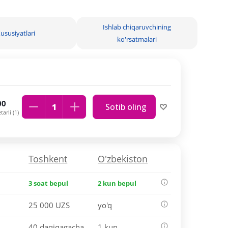
Ishlab chiqaruvchining
ususiyatlari
ko'rsatmalari
00
Sotib oling
arli (1)
Toshkent
O'zbekiston
3 soat bepul
2 kun bepul
25 000 UZS
yo'q
40 daqiqagacha
1 kun