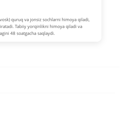
sk) quruq va jonsiz sochlarni himoya qiladi,
ratadi. Tabiiy yorqinlikni himoya qiladi va
magini 48 soatgacha saqlaydi.