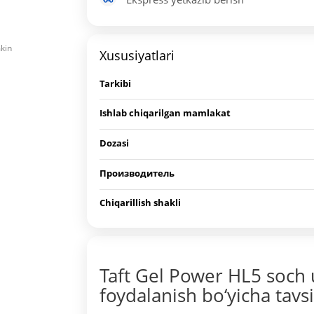
mkin
Xususiyatlari
Tarkibi
Ishlab chiqarilgan mamlakat
Dozasi
Производитель
Chiqarillish shakli
Taft Gel Power HL5 soch
foydalanish bo‘yicha tavs