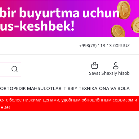
+998(78) 113-13-00
RU
UZ
Savat
Shaxsiy hisob
ORTOPEDIK MAHSULOTLAR
TIBBIY TEXNIKA
ONA VA BOLA
мся с более низкими ценами, удобным обновлённым сервисом и
ание!