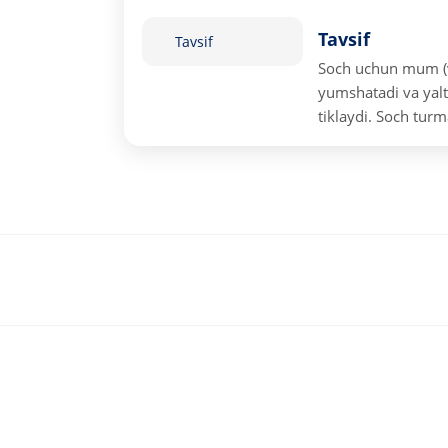
Tavsif
Tavsif
Soch uchun mum (vo
yumshatadi va yalti
tiklaydi. Soch tur