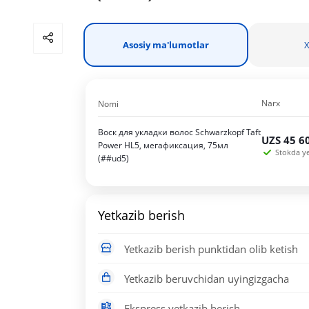
Asosiy ma'lumotlar
X
Narx
Nomi
Воск для укладки волос Schwarzkopf Taft
UZS
45 6
Power HL5, мегафиксация, 75мл
Stokda yet
(##ud5)
Yetkazib berish
Yetkazib berish punktidan olib ketish
Yetkazib beruvchidan uyingizgacha
Ekspress yetkazib berish