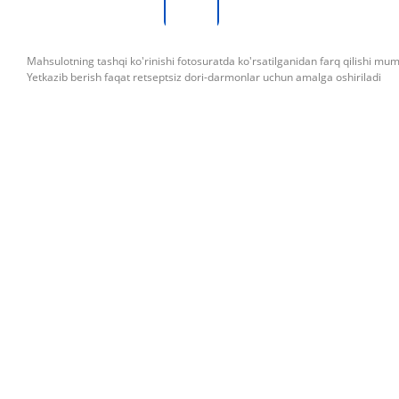
Mahsulotning tashqi ko'rinishi fotosuratda ko'rsatilganidan farq qilishi mu
Yetkazib berish faqat retseptsiz dori-darmonlar uchun amalga oshiriladi