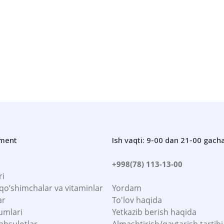
iment
Ish vaqti: 9-00 dan 21-00 gach
+998(78) 113-13-00
ri
 qo’shimchalar va vitaminlar
Yordam
ar
To'lov haqida
umlari
Yetkazib berish haqida