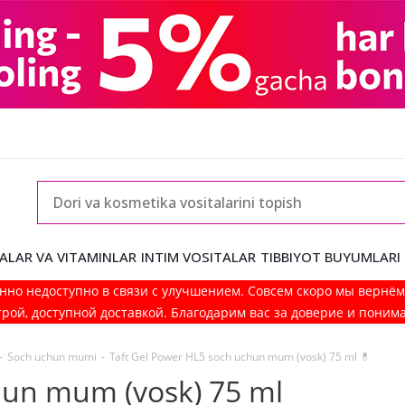
ALAR VA VITAMINLAR
INTIM VOSITALAR
TIBBIYOT BUYUMLARI
нно недоступно в связи с улучшением. Совсем скоро мы вернё
рой, доступной доставкой. Благодарим вас за доверие и поним
-
Soch uchun mumi
-
Taft Gel Power HL5 soch uchun mum (vosk) 75 ml 💊
hun mum (vosk) 75 ml