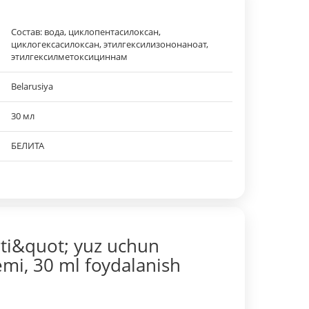
Состав: вода, циклопентасилоксан,
циклогексасилоксан, этилгексилизононаноат,
этилгексилметоксициннам
Belarusiya
30 мл
БЕЛИТА
rti&quot; yuz uchun
mi, 30 ml foydalanish