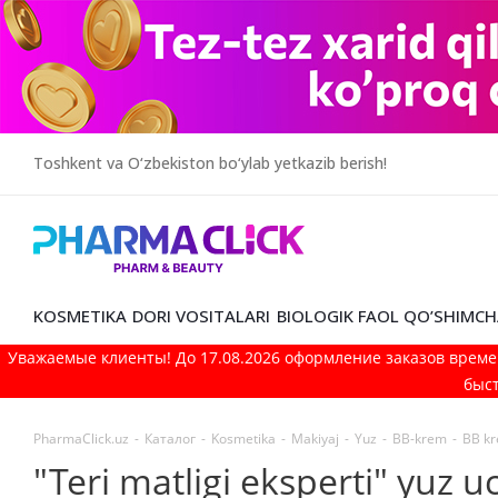
Toshkent va O‘zbekiston bo‘ylab yetkazib berish!
KOSMETIKA
DORI VOSITALARI
BIOLOGIK FAOL QO’SHIMCH
Уважаемые клиенты! До 17.08.2026 оформление заказов време
быст
PharmaClick.uz
-
Каталог
-
Kosmetika
-
Makiyaj
-
Yuz
-
BB-krem
-
BB kr
"Teri matligi eksperti" yuz 