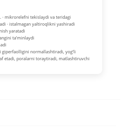
.
· mikrorelefni tekislaydi va teridagi
adi
· istalmagan yaltiroqlikni yashiradi
nish yaratadi
rangini ta’minlaydi
nadi
 giperfaolligini normallashtiradi, yog‘li
af etadi, poralarni toraytiradi, matlashtiruvchi