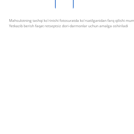
Mahsulotning tashqi ko'rinishi fotosuratda ko'rsatilganidan farq qilishi mu
Yetkazib berish faqat retseptsiz dori-darmonlar uchun amalga oshiriladi