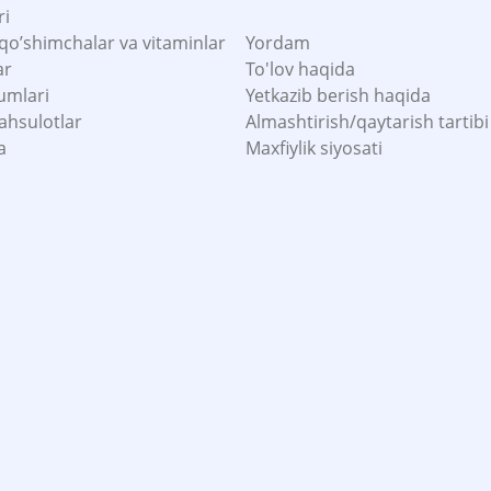
ri
 qo’shimchalar va vitaminlar
Yordam
ar
To'lov haqida
umlari
Yetkazib berish haqida
ahsulotlar
Almashtirish/qaytarish tartibi
a
Maxfiylik siyosati