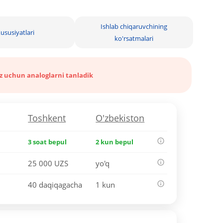
Ishlab chiqaruvchining
ususiyatlari
ko'rsatmalari
iz uchun analoglarni tanladik
Toshkent
O'zbekiston
3 soat bepul
2 kun bepul
25 000 UZS
yo'q
40 daqiqagacha
1 kun