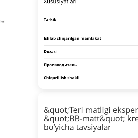
Xususiyatlari
Tarkibi
mkin
Ishlab chiqarilgan mamlakat
Dozasi
Производитель
Chiqarillish shakli
&quot;Teri matligi ekspe
&quot;BB-matt&quot; kre
bo‘yicha tavsiyalar