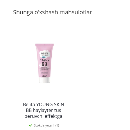
Shunga o'xshash mahsulotlar
Belita YOUNG SKIN
BB haylayter tus
beruvchi effektga
ega “Benuqson
Stokda yetarli (1)
porlash”, 30ml