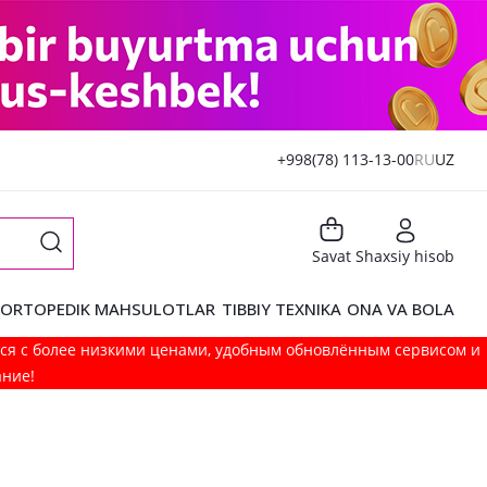
+998(78) 113-13-00
RU
UZ
Savat
Shaxsiy hisob
ORTOPEDIK MAHSULOTLAR
TIBBIY TEXNIKA
ONA VA BOLA
мся с более низкими ценами, удобным обновлённым сервисом и
ание!