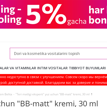
ALAR VA VITAMINLAR
INTIM VOSITALAR
TIBBIYOT BUYUMLARI
нно недоступно в связи с улучшением. Совсем скоро мы вернё
рой, доступной доставкой. Благодарим вас за доверие и поним
em Belita
-
"Teri matligi eksperti" yuz uchun "BB-matt" kremi, 30 ml 💊
uchun "BB-matt" kremi, 30 ml