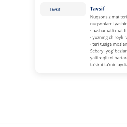
Tavsif
Tavsif
Nuqsonsiz mat teri
nuqsonlarni yashir
· hashamatli mat fi
· yuzning chiroyli 
· teri tusiga mosla
Sebaryl yog‘ bezlari
yaltiroqlikni bartar
ta’sirni ta’minlaydi.