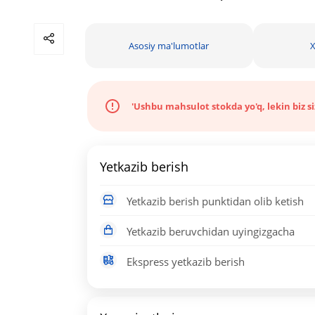
Asosiy ma'lumotlar
X
'Ushbu mahsulot stokda yo'q, lekin biz s
Yetkazib berish
Yetkazib berish punktidan olib ketish
Yetkazib beruvchidan uyingizgacha
Ekspress yetkazib berish