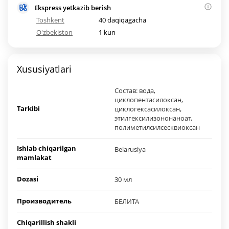
Ekspress yetkazib berish
Toshkent
40 daqiqagacha
O'zbekiston
1 kun
Xususiyatlari
Состав: вода,
циклопентасилоксан,
Tarkibi
циклогексасилоксан,
этилгексилизононаноат,
полиметилсилсесквиоксан
Ishlab chiqarilgan
Belarusiya
mamlakat
Dozasi
30 мл
Производитель
БЕЛИТА
Chiqarillish shakli