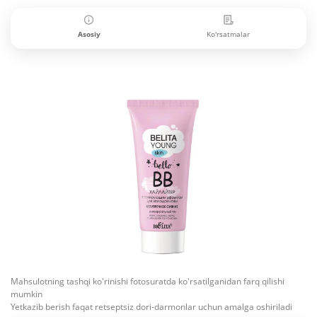
Asosiy
Ko'rsatmalar
Mahsulotning tashqi ko'rinishi fotosuratda ko'rsatilganidan farq qilishi
mumkin
Yetkazib berish faqat retseptsiz dori-darmonlar uchun amalga oshiriladi