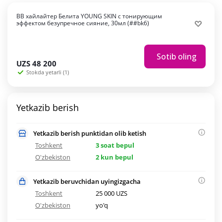
ВВ хайлайтер Белита YOUNG SKIN с тонирующим
эффектом безупречное сияние, 30мл (##bk6)
Sotib oling
UZS
48 200
Stokda yetarli (1)
Yetkazib berish
Yetkazib berish punktidan olib ketish
Toshkent
3 soat bepul
O'zbekiston
2 kun bepul
Yetkazib beruvchidan uyingizgacha
Toshkent
25 000 UZS
O'zbekiston
yo'q