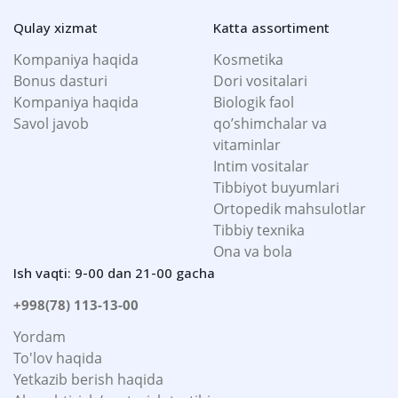
Qulay xizmat
Katta assortiment
Kompaniya haqida
Kosmetika
Bonus dasturi
Dori vositalari
Kompaniya haqida
Biologik faol
Savol javob
qo’shimchalar va
vitaminlar
Intim vositalar
Tibbiyot buyumlari
Ortopedik mahsulotlar
Tibbiy texnika
Ona va bola
Ish vaqti: 9-00 dan 21-00 gacha
+998(78) 113-13-00
Yordam
To'lov haqida
Yetkazib berish haqida