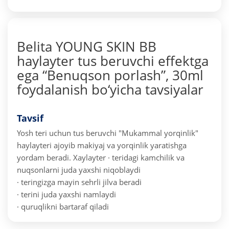
Belita YOUNG SKIN BB
haylayter tus beruvchi effektga
ega “Benuqson porlash”, 30ml
foydalanish bo‘yicha tavsiyalar
Tavsif
Yosh teri uchun tus beruvchi "Mukammal yorqinlik"
haylayteri ajoyib makiyaj va yorqinlik yaratishga
yordam beradi.
Xaylayter
· teridagi kamchilik va
nuqsonlarni juda yaxshi niqoblaydi
· teringizga mayin sehrli jilva beradi
· terini juda yaxshi namlaydi
· quruqlikni bartaraf qiladi