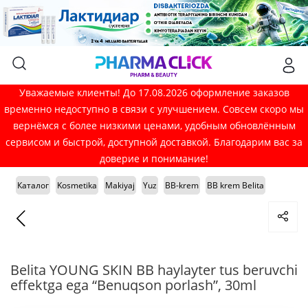
Уважаемые клиенты! До 17.08.2026 оформление заказов
временно недоступно в связи с улучшением. Совсем скоро мы
вернёмся с более низкими ценами, удобным обновлённым
сервисом и быстрой, доступной доставкой. Благодарим вас за
доверие и понимание!
Каталог
Kosmetika
Makiyaj
Yuz
BB-krem
BB krem Belita
Belita YOUNG SKIN BB haylayter tus beruvchi
effektga ega “Benuqson porlash”, 30ml