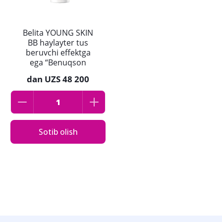
Belita YOUNG SKIN
BB haylayter tus
beruvchi effektga
ega “Benuqson
porlash”, 30ml
dan
UZS 48 200
Sotib olish