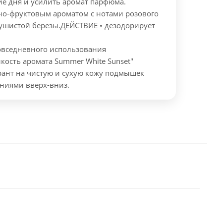
ие дня и усилить аромат парфюма.
но-фруктовым ароматом с нотами розового
душистой березы.
ДЕЙСТВИЕ
• дезодорирует
повседневного использования
йкость аромата Summer White Sunset"
рант на чистую и сухую кожу подмышек
ниями вверх-вниз.