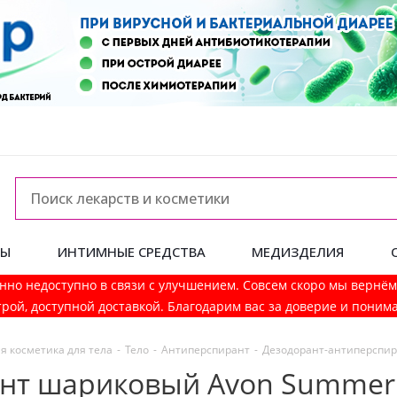
ДЫ
ИНТИМНЫЕ СРЕДСТВА
МЕДИЗДЕЛИЯ
нно недоступно в связи с улучшением. Совсем скоро мы вернё
рой, доступной доставкой. Благодарим вас за доверие и поним
я косметика для тела
-
Тело
-
Антиперспирант
-
Дезодорант-антиперспир
нт шариковый Avon Summer W