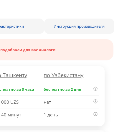
рактеристики
Инструкция производителя
 подобрали для вас аналоги
о Ташкенту
по Узбекистану
сплатно за 3 часа
бесплатно за 2 дня
 000 UZS
нет
 40 минут
1 день