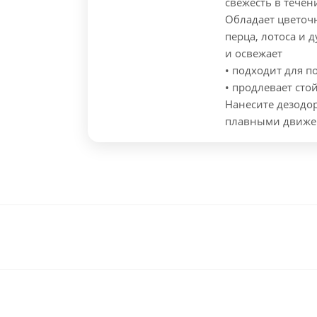
свежесть в течен
Обладает цветоч
перца, лотоса и 
и освежает
• подходит для 
• продлевает сто
Нанесите дезодо
плавными движе