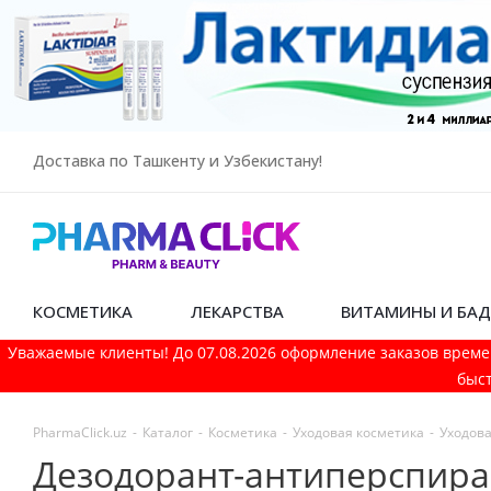
Доставка по Ташкенту и Узбекистану!
КОСМЕТИКА
ЛЕКАРСТВА
ВИТАМИНЫ И БА
Уважаемые клиенты! До 07.08.2026 оформление заказов време
быст
PharmaСlick.uz
-
Каталог
-
Косметика
-
Уходовая косметика
-
Уходова
Дезодорант-антиперспира