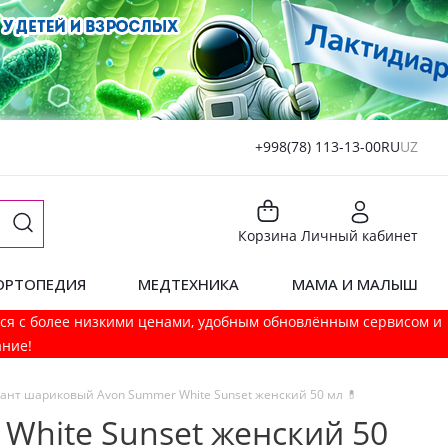
+998(78) 113-13-00
RU
UZ
Корзина
Личный кабинет
ОРТОПЕДИЯ
МЕДТЕХНИКА
МАМА И МАЛЫШ
мся с более низкими ценами, удобным обновлённым сервисом и
ание!
ант шариковый Avon Summer White Sunset женский 50 мл 💊
hite Sunset женский 50