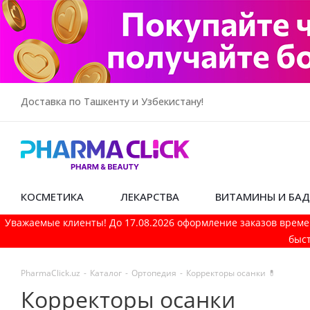
Доставка по Ташкенту и Узбекистану!
КОСМЕТИКА
ЛЕКАРСТВА
ВИТАМИНЫ И БА
Уважаемые клиенты! До 17.08.2026 оформление заказов време
быст
PharmaСlick.uz
-
Каталог
-
Ортопедия
-
Корректоры осанки 💊
Корректоры осанки