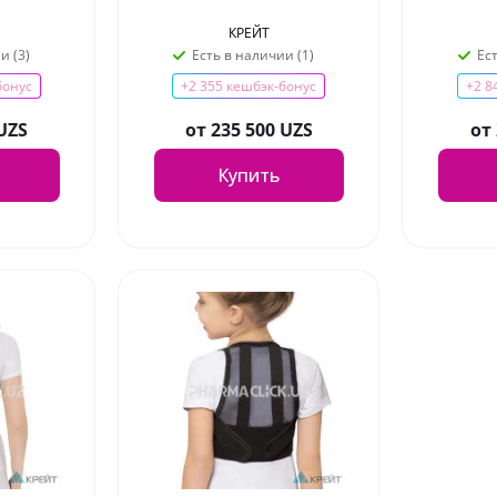
КРЕЙТ
и (3)
Есть в наличии (1)
Ес
бонус
+2 355 кешбэк-бонус
+2 8
 UZS
от
235 500 UZS
от
Купить