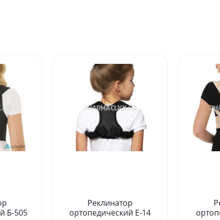
ор
Реклинатор
Р
й Б-505
ортопедический Е-14
ортоп