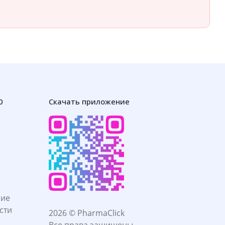
0
Скачать приложение
ние
сти
2026 © PharmaClick