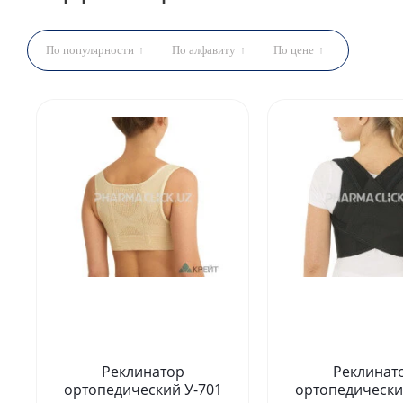
По популярности
По алфавиту
По цене
Реклинатор
Реклинат
ортопедический У-701
ортопедически