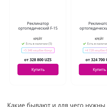
Реклинатор
Реклинат
ортопедический F-15
ортопедически
КРЕЙТ
КРЕЙТ
Есть в наличии (5)
Есть в наличи
+5 346 кешбэк-бонус
+4 728 кешбэк-
от
328 800 UZS
от
324 700
Купить
Купить
Какие бывают и для чего нужны