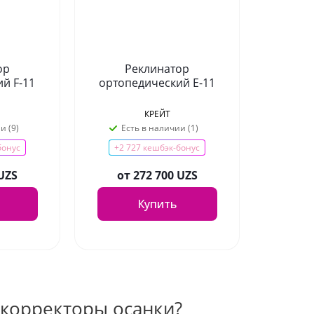
ор
Реклинатор
й F-11
ортопедический Е-11
КРЕЙТ
и (9)
Есть в наличии (1)
бонус
+2 727 кешбэк-бонус
 UZS
от
272 700 UZS
Купить
 корректоры осанки?