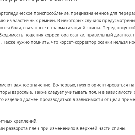
 ортопедическое приспособление, предназначенное для перера
ию из эластичных ремней. В некоторых случаях предусмотрены 
тся боли, связанные с травматизацией спины. Перед покупкой 
бходимость ношения корректора осанки, правильный диагноз, 
акже нужно помнить, что корсет-корректор осанки нельзя носи
меют важное значение. Во-первых, нужно ориентироваться на в
торы взрослые. Также следует учитывать пол, и в зависимости
го изделия должен производиться в зависимости от цели прим
нитных креплений;
ции разворота плеч при изменениях в верхней части спины;