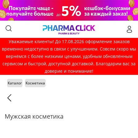
Уважаемые клиенты! До 17.08.2026 оформление заказов
временно недоступно в связи с улучшением. Совсем скоро мы
вернёмся с более низкими ценами, удобным обновлённым
сервисом и быстрой, доступной доставкой. Благодарим вас за
доверие и понимание!
Каталог
Косметика
Мужская косметика