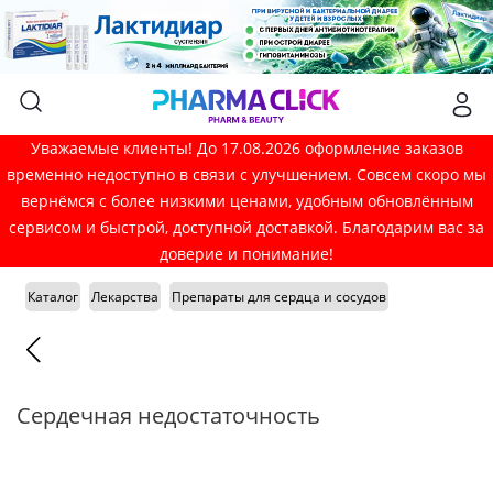
Уважаемые клиенты! До 17.08.2026 оформление заказов
временно недоступно в связи с улучшением. Совсем скоро мы
вернёмся с более низкими ценами, удобным обновлённым
сервисом и быстрой, доступной доставкой. Благодарим вас за
доверие и понимание!
Каталог
Лекарства
Препараты для сердца и сосудов
Сердечная недостаточность