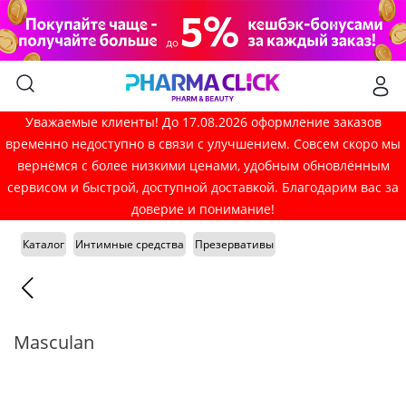
Уважаемые клиенты! До 17.08.2026 оформление заказов
временно недоступно в связи с улучшением. Совсем скоро мы
вернёмся с более низкими ценами, удобным обновлённым
сервисом и быстрой, доступной доставкой. Благодарим вас за
доверие и понимание!
Каталог
Интимные средства
Презервативы
Masculan