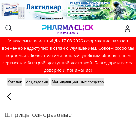
Уважаемые клиенты! До 17.08.2026 оформление заказов
временно недоступно в связи с улучшением. Совсем скоро мы
вернёмся с более низкими ценами, удобным обновлённым
сервисом и быстрой, доступной доставкой. Благодарим вас за
доверие и понимание!
Каталог
Медизделия
Манипуляционные средства
Шприцы одноразовые