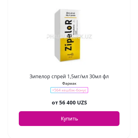
Зипелор спрей 1,5мг/мл 30мл фл
Фармак
+564 кешбэк-бонус
от
56 400 UZS
Купить