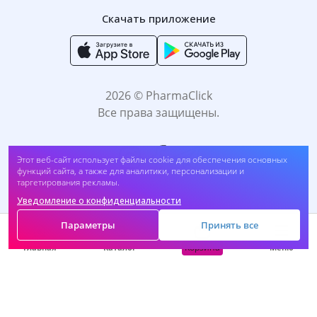
Скачать приложение
2026 © PharmaClick
Все права защищены.
Этот веб-сайт использует файлы cookie для обеспечения основных
функций сайта, а также для аналитики, персонализации и
таргетирования рекламы.
Уведомление о конфиденциальности
Принимаем к оплате:
Параметры
Принять все
Корзина
Главная
Каталог
Меню
САМОЛЕЧЕНИЕ МОЖЕТ БЫТЬ ВРЕДНЫМ ДЛЯ
ВАШЕГО ЗДОРОВЬЯ. ПЕРЕД ПРИМЕНЕНИЕМ
ПРЕПАРАТА ПРОКОНСУЛЬТИРУЙТЕСЬ C
ВРАЧОМ.