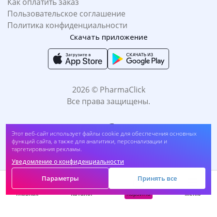
Как оплатить заказ
Пользовательское соглашение
Политика конфиденциальности
Скачать приложение
2026 © PharmaClick
Все права защищены.
Этот веб-сайт использует файлы cookie для обеспечения основных
функций сайта, а также для аналитики, персонализации и
таргетирования рекламы.
Уведомление о конфиденциальности
Принимаем к оплате:
Параметры
Принять все
Корзина
Главная
Каталог
Меню
САМОЛЕЧЕНИЕ МОЖЕТ БЫТЬ ВРЕДНЫМ ДЛЯ