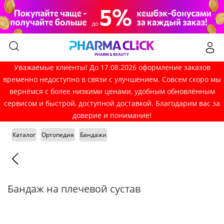
Уважаемые клиенты! До 17.08.2026 оформление заказов
временно недоступно в связи с улучшением. Совсем скоро мы
вернёмся с более низкими ценами, удобным обновлённым
сервисом и быстрой, доступной доставкой. Благодарим вас за
доверие и понимание!
Каталог
Ортопедия
Бандажи
Бандаж на плечевой сустав