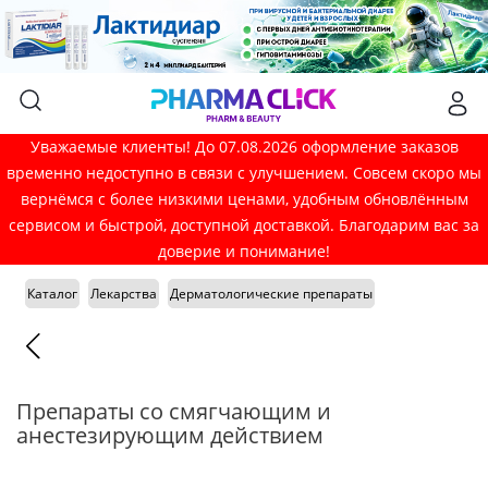
Уважаемые клиенты! До 07.08.2026 оформление заказов
временно недоступно в связи с улучшением. Совсем скоро мы
вернёмся с более низкими ценами, удобным обновлённым
сервисом и быстрой, доступной доставкой. Благодарим вас за
доверие и понимание!
Каталог
Лекарства
Дерматологические препараты
Препараты со смягчающим и
анестезирующим действием