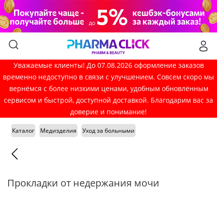
Уважаемые клиенты! До 07.08.2026 оформление заказов
временно недоступно в связи с улучшением. Совсем скоро мы
вернёмся с более низкими ценами, удобным обновлённым
сервисом и быстрой, доступной доставкой. Благодарим вас за
доверие и понимание!
Каталог
Медизделия
Уход за больными
Прокладки от недержания мочи