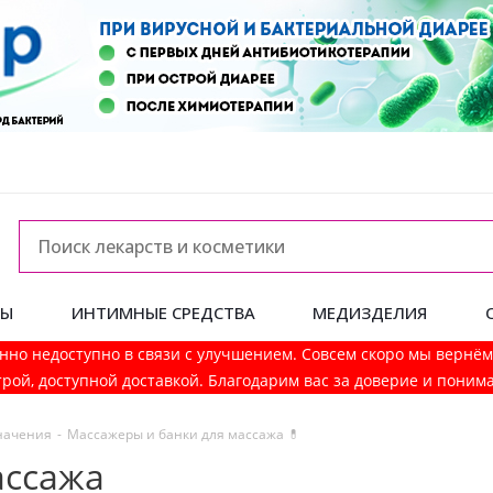
ДЫ
ИНТИМНЫЕ СРЕДСТВА
МЕДИЗДЕЛИЯ
нно недоступно в связи с улучшением. Совсем скоро мы вернё
рой, доступной доставкой. Благодарим вас за доверие и поним
начения
-
Массажеры и банки для массажа 💊
ассажа