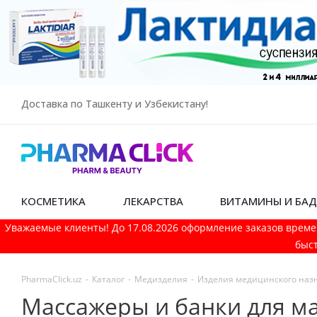
Доставка по Ташкенту и Узбекистану!
КОСМЕТИКА
ЛЕКАРСТВА
ВИТАМИНЫ И БА
Уважаемые клиенты! До 17.08.2026 оформление заказов време
быст
PharmaСlick.uz
-
Каталог
-
Медизделия
-
Изделия медицинского наз
Массажеры и банки для м