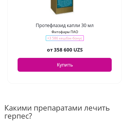
Протефлазид капли 30 мл
Фитофарм ПАО
+3 586 кешбэк-бонус
от
358 600 UZS
Купить
Какими препаратами лечить
герпес?