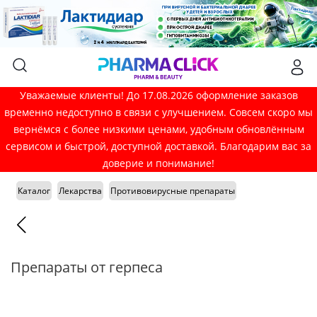
Уважаемые клиенты! До 17.08.2026 оформление заказов
временно недоступно в связи с улучшением. Совсем скоро мы
вернёмся с более низкими ценами, удобным обновлённым
сервисом и быстрой, доступной доставкой. Благодарим вас за
доверие и понимание!
Каталог
Лекарства
Противовирусные препараты
Препараты от герпеса