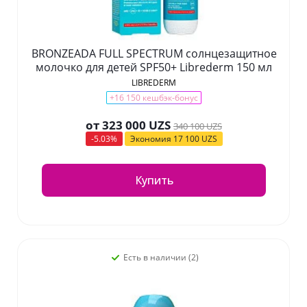
BRONZEADA FULL SPECTRUM солнцезащитное
молочко для детей SPF50+ Librederm 150 мл
LIBREDERM
+16 150 кешбэк-бонус
от
323 000 UZS
340 100 UZS
-5.03%
Экономия
17 100 UZS
Купить
Есть в наличии (2)