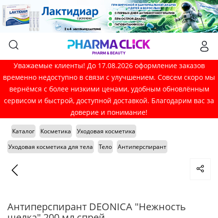
Уважаемые клиенты! До 17.08.2026 оформление заказов
временно недоступно в связи с улучшением. Совсем скоро мы
вернёмся с более низкими ценами, удобным обновлённым
сервисом и быстрой, доступной доставкой. Благодарим вас за
доверие и понимание!
Каталог
Косметика
Уходовая косметика
Уходовая косметика для тела
Тело
Антиперспирант
Антиперспирант DEONICA "Нежность
шелка" 200 мл спрей