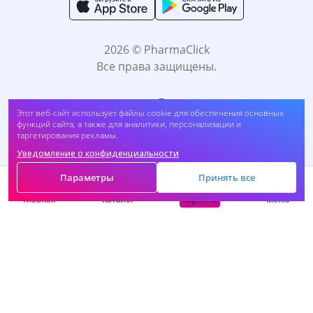
2026 © PharmaClick
Все права защищены.
Этот веб-сайт использует файлы cookie для обеспечения основных
функций сайта, а также для аналитики, персонализации и
таргетирования рекламы.
Уведомление о конфиденциальности
Принимаем к оплате:
Параметры
Принять все
Корзина
Главная
Каталог
Меню
САМОЛЕЧЕНИЕ МОЖЕТ БЫТЬ ВРЕДНЫМ ДЛЯ
ВАШЕГО ЗДОРОВЬЯ. ПЕРЕД ПРИМЕНЕНИЕМ
ПРЕПАРАТА ПРОКОНСУЛЬТИРУЙТЕСЬ C
ВРАЧОМ.