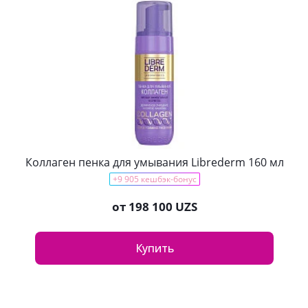
Коллаген пенка для умывания Librederm 160 мл
+9 905 кешбэк-бонус
от
198 100 UZS
Купить