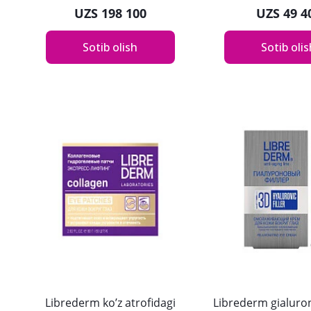
UZS 198 100
UZS 49 4
Sotib olish
Sotib oli
Librederm ko’z atrofidagi
Librederm gialuronl