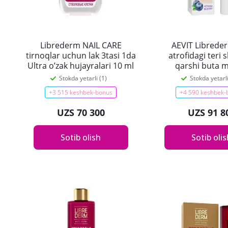
Librederm NAIL CARE
AEVIT Libreder
tirnoqlar uchun lak 3tasi 1da
atrofidagi teri 
Ultra o’zak hujayralari 10 ml
qarshi buta m
qo’shilgan kre
Stokda yetarli (1)
Stokda yetarli
+3 515 keshbek-bonus
+4 590 keshbek-
UZS 70 300
UZS 91 8
Sotib olish
Sotib oli