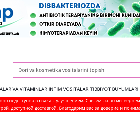
ALAR VA VITAMINLAR
INTIM VOSITALAR
TIBBIYOT BUYUMLARI
нно недоступно в связи с улучшением. Совсем скоро мы вернё
рой, доступной доставкой. Благодарим вас за доверие и поним