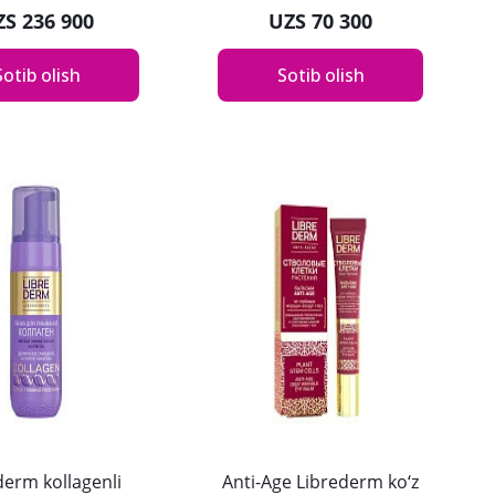
ZS 236 900
UZS 70 300
Sotib olish
Sotib olish
derm kollagenli
Anti-Age Librederm ko‘z