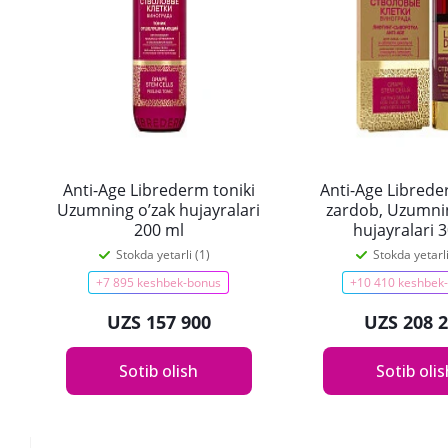
Anti-Age Librederm toniki
Anti-Age Libreder
Uzumning o’zak hujayralari
zardob, Uzumni
200 ml
hujayralari 
Stokda yetarli (1)
Stokda yetarli
+7 895 keshbek-bonus
+10 410 keshbek
UZS 157 900
UZS 208 
Sotib olish
Sotib oli