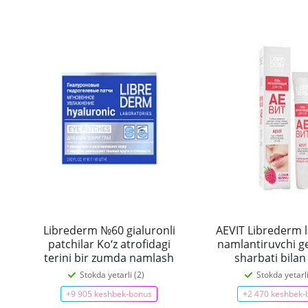
Librederm №60 gialuronli
AEVIT Librederm 
patchilar Ko‘z atrofidagi
namlantiruvchi ge
terini bir zumda namlash
sharbati bilan
Stokda yetarli (2)
Stokda yetarli
+9 905 keshbek-bonus
+2 470 keshbek-