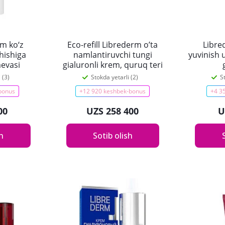
m ko‘z
Eco-refill Librederm o’ta
Libre
shishiga
namlantiruvchi tungi
yuvinish
evasi
gialuronli krem, quruq teri
m 20 ml
uchun, 50 ml
 (3)
Stokda yetarli (2)
S
bonus
+12 920 keshbek-bonus
+4 3
00
UZS 258 400
U
sh
Sotib olish