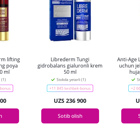
m lifting
Librederm Tungi
Anti-Age 
ng poya
gidrobalans gialuronli krem
uchun je
30 ml
50 ml
huja
 (1)
Stokda yetarli (1)
S
-bonus
+11 845 keshbek-bonus
+2 6
200
UZS 236 900
U
sh
Sotib olish