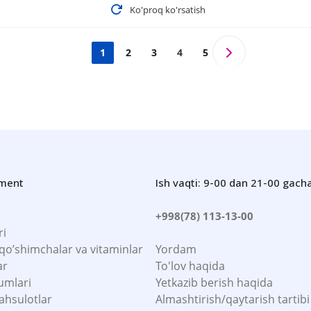
Ko'proq ko'rsatish
1
2
3
4
5
iment
Ish vaqti: 9-00 dan 21-00 gach
+998(78) 113-13-00
ri
 qo’shimchalar va vitaminlar
Yordam
ar
To'lov haqida
umlari
Yetkazib berish haqida
ahsulotlar
Almashtirish/qaytarish tartibi