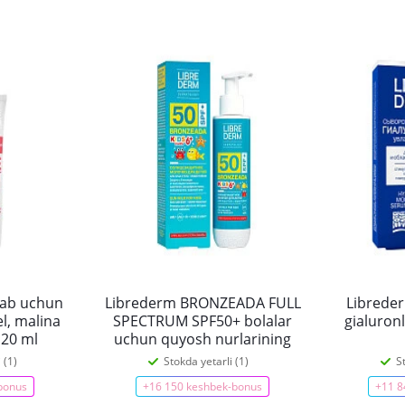
lab uchun
Librederm BRONZEADA FULL
Librede
l, malina
SPECTRUM SPF50+ bolalar
gialuronl
 20 ml
uchun quyosh nurlarining
barcha turlaridan
 (1)
Stokda yetarli (1)
S
himoyalovchi sutli krem
bonus
+16 150 keshbek-bonus
+11 8
vositasi