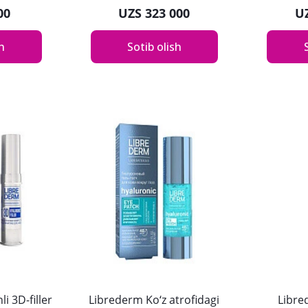
00
UZS 323 000
U
sh
Sotib olish
i 3D-filler
Librederm Ko‘z atrofidagi
Libre