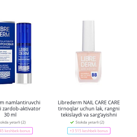
rm namlantiruvchi
Librederm NAIL CARE CARE
i zardob-aktivator
tirnoqlar uchun lak, rangni
30 ml
tekislaydi va sarg‘ayishni
bartaraf qiladi 10 ml
tokda yetarli (2)
Stokda yetarli (2)
45 keshbek-bonus
+3 515 keshbek-bonus