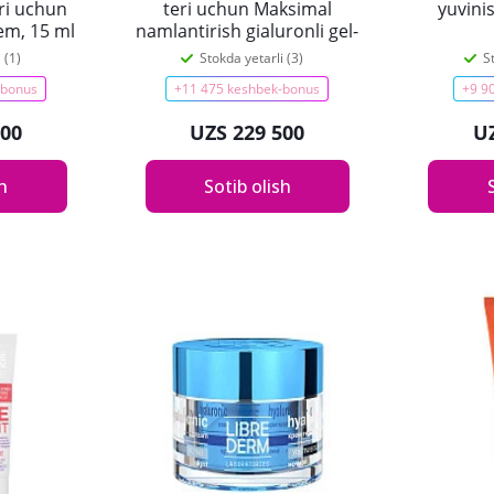
eri uchun
teri uchun Maksimal
yuvini
em, 15 ml
namlantirish gialuronli gel-
patchilari 30 ml
 (1)
Stokda yetarli (3)
S
-bonus
+11 475 keshbek-bonus
+9 9
600
UZS 229 500
U
sh
Sotib olish