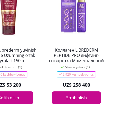
Librederm yuvinish
Коллаген LIBREDERM
le Uzumning o’zak
PEPTIDE PRO лифтинг-
yralari 150 ml
сыворотка Моментальный
эффект 40 мл
tokda yetarli (1)
Stokda yetarli (1)
60 keshbek-bonus
+12 920 keshbek-bonus
ZS 53 200
UZS 258 400
Sotib olish
Sotib olish