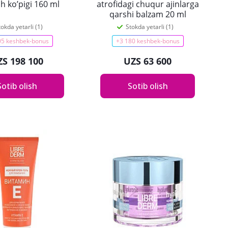
sh ko’pigi 160 ml
atrofidagi chuqur ajinlarga
qarshi balzam 20 ml
tokda yetarli (1)
Stokda yetarli (1)
05 keshbek-bonus
+3 180 keshbek-bonus
ZS 198 100
UZS 63 600
Sotib olish
Sotib olish