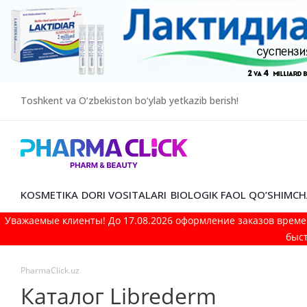
Toshkent va O‘zbekiston bo‘ylab yetkazib berish!
KOSMETIKA
DORI VOSITALARI
BIOLOGIK FAOL QO’SHIMCH
Уважаемые клиенты! До 17.08.2026 оформление заказов време
быст
PharmaClick.uz
Каталог Librederm