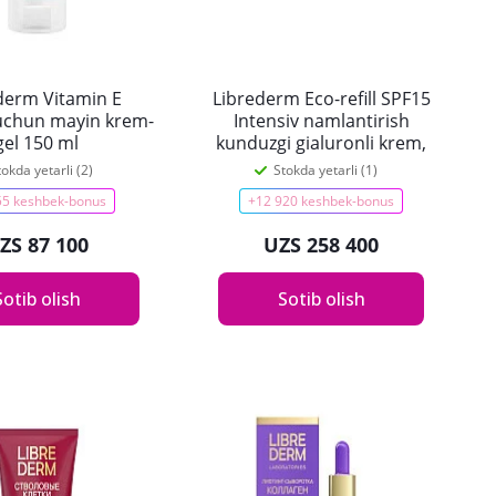
derm Vitamin E
Librederm Eco-refill SPF15
 uchun mayin krem-
Intensiv namlantirish
gel 150 ml
kunduzgi gialuronli krem,
normal va ta’sirchan teri
tokda yetarli (2)
Stokda yetarli (1)
uchun, 50 ml
55 keshbek-bonus
+12 920 keshbek-bonus
ZS 87 100
UZS 258 400
Sotib olish
Sotib olish