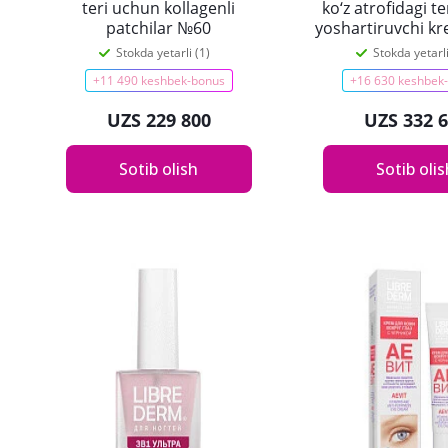
teri uchun kollagenli
ko‘z atrofidagi t
patchilar №60
yoshartiruvchi kr
Stokda yetarli (1)
Stokda yetarli
+11 490 keshbek-bonus
+16 630 keshbek
UZS 229 800
UZS 332 
Sotib olish
Sotib oli