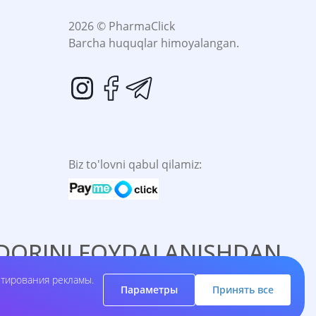
2026 © PharmaClick
Barcha huquqlar himoyalangan.
Biz to'lovni qabul qilamiz:
. DORINI FOYDALANISHDAN
shing.
етирования рекламы.
Параметры
Принять все