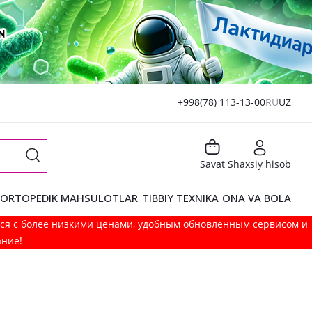
+998(78) 113-13-00
RU
UZ
Savat
Shaxsiy hisob
ORTOPEDIK MAHSULOTLAR
TIBBIY TEXNIKA
ONA VA BOLA
мся с более низкими ценами, удобным обновлённым сервисом и
ание!