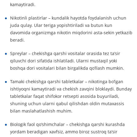
kamaytiradi.
Nikotinli plastirlar – kundalik hayotda foydalanish uchun
juda qulay. Ular teriga yopishtiriladi va butun kun
davomida organizmga nikotin miqdorini asta-sekin yetkazib
beradi.
Spreylar – chekishga qarshi vositalar orasida tez ta’sir
qiluvchi dori sifatida ishlatiladi. Ularni mustaqil yoki
boshqa dori vositalari bilan birgalikda qo‘llash mumkin.
Tamaki chekishga qarshi tabletkalar – nikotinga bo‘lgan
ishtiyoqni kamaytiradi va chekish zavqini bloklaydi. Bunday
tabletkalar faqat shifokor retsepti asosida buyuriladi,
shuning uchun ularni qabul qilishdan oldin mutaxassis
bilan maslahatlashish muhim.
Biologik faol qo‘shimchalar – chekishga qarshi kurashda
yordam beradigan xavfsiz, ammo biroz sustroq ta’sir