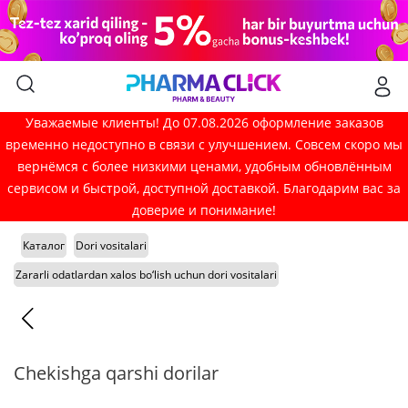
Уважаемые клиенты! До 07.08.2026 оформление заказов
временно недоступно в связи с улучшением. Совсем скоро мы
вернёмся с более низкими ценами, удобным обновлённым
сервисом и быстрой, доступной доставкой. Благодарим вас за
доверие и понимание!
Каталог
Dori vositalari
Zararli odatlardan xalos bo‘lish uchun dori vositalari
Chekishga qarshi dorilar