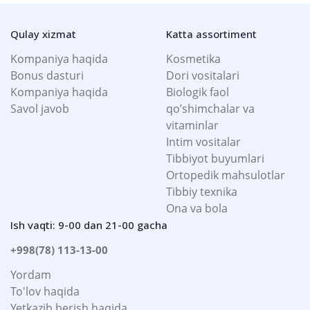
Qulay xizmat
Katta assortiment
Kompaniya haqida
Kosmetika
Bonus dasturi
Dori vositalari
Kompaniya haqida
Biologik faol
Savol javob
qo’shimchalar va
vitaminlar
Intim vositalar
Tibbiyot buyumlari
Ortopedik mahsulotlar
Tibbiy texnika
Ona va bola
Ish vaqti: 9-00 dan 21-00 gacha
+998(78) 113-13-00
Yordam
To'lov haqida
Yetkazib berish haqida