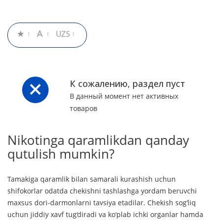
К сожалению, раздел пуст
В данный момент нет активных
товаров
Nikotinga qaramlikdan qanday
qutulish mumkin?
Tamakiga qaramlik bilan samarali kurashish uchun
shifokorlar odatda chekishni tashlashga yordam beruvchi
maxsus dori-darmonlarni tavsiya etadilar. Chekish sog‘liq
uchun jiddiy xavf tug‘diradi va ko‘plab ichki organlar hamda