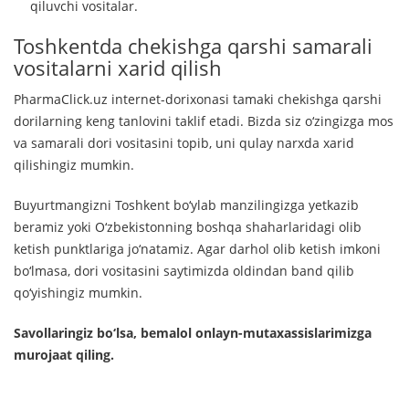
qiluvchi vositalar.
Toshkentda chekishga qarshi samarali
vositalarni xarid qilish
PharmaClick.uz internet-dorixonasi tamaki chekishga qarshi
dorilarning keng tanlovini taklif etadi. Bizda siz o‘zingizga mos
va samarali dori vositasini topib, uni qulay narxda xarid
qilishingiz mumkin.
Buyurtmangizni Toshkent bo‘ylab manzilingizga yetkazib
beramiz yoki O‘zbekistonning boshqa shaharlaridagi olib
ketish punktlariga jo‘natamiz. Agar darhol olib ketish imkoni
bo‘lmasa, dori vositasini saytimizda oldindan band qilib
qo‘yishingiz mumkin.
Savollaringiz bo‘lsa, bemalol onlayn-mutaxassislarimizga
murojaat qiling.