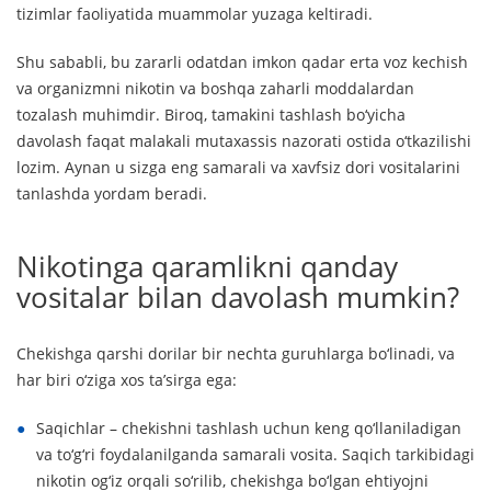
tizimlar faoliyatida muammolar yuzaga keltiradi.
Shu sababli, bu zararli odatdan imkon qadar erta voz kechish
va organizmni nikotin va boshqa zaharli moddalardan
tozalash muhimdir. Biroq, tamakini tashlash bo‘yicha
davolash faqat malakali mutaxassis nazorati ostida o‘tkazilishi
lozim. Aynan u sizga eng samarali va xavfsiz dori vositalarini
tanlashda yordam beradi.
Nikotinga qaramlikni qanday
vositalar bilan davolash mumkin?
Chekishga qarshi dorilar bir nechta guruhlarga bo‘linadi, va
har biri o‘ziga xos ta’sirga ega:
Saqichlar – chekishni tashlash uchun keng qo‘llaniladigan
va to‘g‘ri foydalanilganda samarali vosita. Saqich tarkibidagi
nikotin og‘iz orqali so‘rilib, chekishga bo‘lgan ehtiyojni