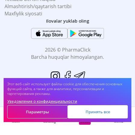
Almashtirish/qaytarish tartibi
Maxfiylik siyosati
Ilovalar yuklab oling
2026 © PharmaClick
Barcha huquqlar himoyalangan.
Этот веб-сайт использует файлы cookie для обеспечения основных
функций сайта, а также для аналитики, персонализации и
таргетирования рекламы.
Уведомление о конфиденциальности
Biz to'lovni qabul qilamiz:
Параметры
Принять все
Savat
Main
Catalog
Menu