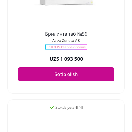
Брилинта таб №56
Astra Zeneca AB
+10 935 keshbek-bonus
UZS 1 093 500
Sotib olish
Stokda yetarli (4)