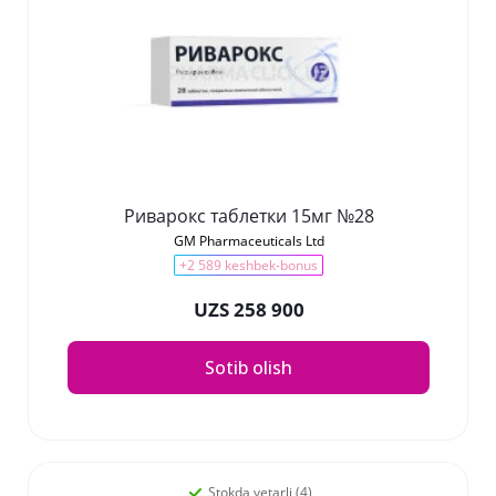
Риварокс таблетки 15мг №28
GM Pharmaceuticals Ltd
+2 589 keshbek-bonus
UZS 258 900
Sotib olish
Stokda yetarli (4)