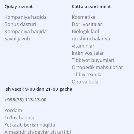
Qulay xizmat
Katta assortiment
Kompaniya haqida
Kosmetika
Bonus dasturi
Dori vositalari
Kompaniya haqida
Biologik faol
Savol javob
qo’shimchalar va
vitaminlar
Intim vositalar
Tibbiyot buyumlari
Ortopedik mahsulotlar
Tibbiy texnika
Ona va bola
Ish vaqti: 9-00 dan 21-00 gacha
+998(78) 113-13-00
Yordam
To'lov haqida
Yetkazib berish haqida
Almashtirish/qaytarish tartibi