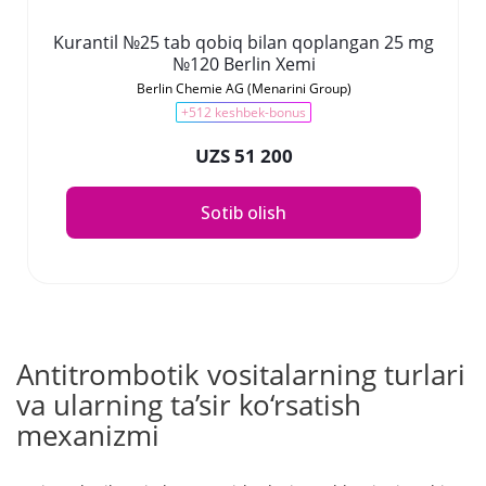
Kurantil №25 tab qobiq bilan qoplangan 25 mg
№120 Berlin Xemi
Berlin Chemie AG (Menarini Group)
+512 keshbek-bonus
UZS 51 200
Sotib olish
Antitrombotik vositalarning turlari
va ularning ta’sir ko‘rsatish
mexanizmi