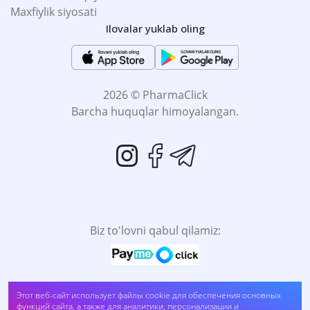
Maxfiylik siyosati
Ilovalar yuklab oling
2026 © PharmaClick
Barcha huquqlar himoyalangan.
Biz to'lovni qabul qilamiz:
O'Z-O'ZI DAVOMLASH SOG'LIĞINGIZGA ZARAR
Этот веб-сайт использует файлы cookie для обеспечения основных
функций сайта, а также для аналитики, персонализации и
BO'LADI. DORINI FOYDALANISHDAN OLDIN,