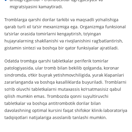
migratsiyasini kamaytiradi.
Tromblarga qarshi dorilar tarkibi va maqsadli yo‘nalishiga
qarab turli xil ta’sir mexanizmiga ega. Organizmga funksional
ta’sirlar orasida tomirlarni kengaytirish, to‘yingan
hujayralarning shakllanishi va rivojlanishini rag‘batlantirish,
gistamin sintezi va boshqa bir qator funksiyalar ajratiladi.
Odatda trombga qarshi tabletkalar periferik tomirlar
patologiyasida, ular tromb bilan bekilib qolganda, koronar
sindromda, o‘tkir buyrak yetishmovchiligida, yurak klapanlari
zararlanganda va boshqa kasalliklarda buyuriladi. Tromblarni
so‘rib oluvchi tabletkalarni mutaxassis ko‘rsatmasisiz qabul
qilish mumkin emas. Trombozda qonni suyultiruvchi
tabletkalar va boshqa antitrombotik dorilar bilan
davolashning optimal kursini faqat shifokor klinik-laboratoriya
tadqiqotlari natijalariga asoslanib tanlashi mumkin.