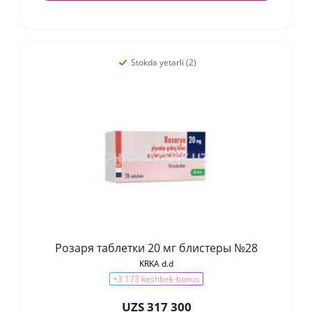
Stokda yetarli (2)
Розаря таблетки 20 мг блистеры №28
KRKA d.d
+3 173 keshbek-bonus
UZS 317 300