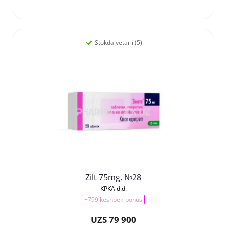
Stokda yetarli (5)
Zilt 75mg. №28
КРКА d.d.
+799 keshbek-bonus
UZS 79 900