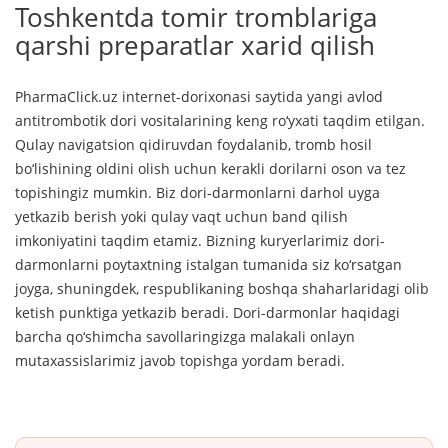
Toshkentda tomir tromblariga
qarshi preparatlar xarid qilish
PharmaClick.uz internet-dorixonasi saytida yangi avlod
antitrombotik dori vositalarining keng ro‘yxati taqdim etilgan.
Qulay navigatsion qidiruvdan foydalanib, tromb hosil
bo‘lishining oldini olish uchun kerakli dorilarni oson va tez
topishingiz mumkin. Biz dori-darmonlarni darhol uyga
yetkazib berish yoki qulay vaqt uchun band qilish
imkoniyatini taqdim etamiz. Bizning kuryerlarimiz dori-
darmonlarni poytaxtning istalgan tumanida siz ko‘rsatgan
joyga, shuningdek, respublikaning boshqa shaharlaridagi olib
ketish punktiga yetkazib beradi. Dori-darmonlar haqidagi
barcha qo‘shimcha savollaringizga malakali onlayn
mutaxassislarimiz javob topishga yordam beradi.