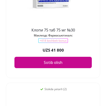
Клопи 75 таб 75 мг №30
Маклеодс Фармасьютикалс
+418 keshbek-bonus
UZS 41 800
Sotib olish
Stokda yetarli (2)