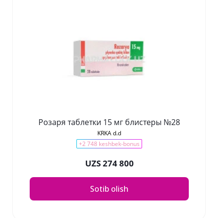
Розаря таблетки 15 мг блистеры №28
KRKA d.d
+2 748 keshbek-bonus
UZS 274 800
Sotib olish