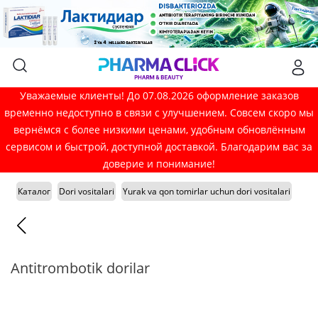
Уважаемые клиенты! До 07.08.2026 оформление заказов
временно недоступно в связи с улучшением. Совсем скоро мы
вернёмся с более низкими ценами, удобным обновлённым
сервисом и быстрой, доступной доставкой. Благодарим вас за
доверие и понимание!
Каталог
Dori vositalari
Yurak va qon tomirlar uchun dori vositalari
Antitrombotik dorilar