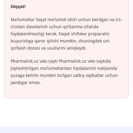
Diqqat!
Ma'lumotlar faqat ma'lumot olish uchun berilgan va o'z-
o'zidan davolanish uchun qo'llanma sifatida
foydalanilmasligi kerak. Faqat shifokor preparatni
buyurishga qaror qilishi mumkin, shuningdek uni
qo'llash dozasi va usullarini aniqlaydi.
Pharmalick.uz veb-sayti Pharmalick.uz veb-saytida
joylashtirilgan ma'lumotlardan foydalanish natijasida
yuzaga kelishi mumkin bo'lgan salbiy oqibatlar uchun
javobgar emas.