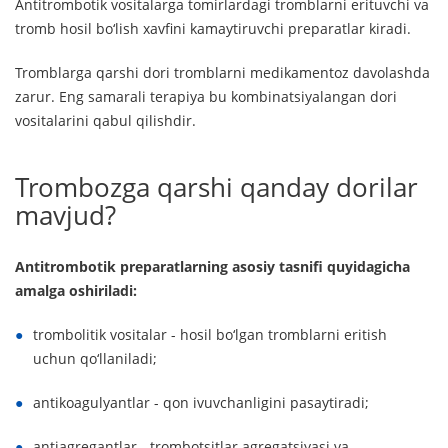
Antitrombotik vositalarga tomirlardagi tromblarni erituvchi va
tromb hosil bo‘lish xavfini kamaytiruvchi preparatlar kiradi.
Tromblarga qarshi dori tromblarni medikamentoz davolashda
zarur. Eng samarali terapiya bu kombinatsiyalangan dori
vositalarini qabul qilishdir.
Trombozga qarshi qanday dorilar
mavjud?
Antitrombotik preparatlarning asosiy tasnifi quyidagicha
amalga oshiriladi:
trombolitik vositalar - hosil bo‘lgan tromblarni eritish
uchun qo‘llaniladi;
antikoagulyantlar - qon ivuvchanligini pasaytiradi;
antiagregantlar - trombotsitlar agregatsiyasi va