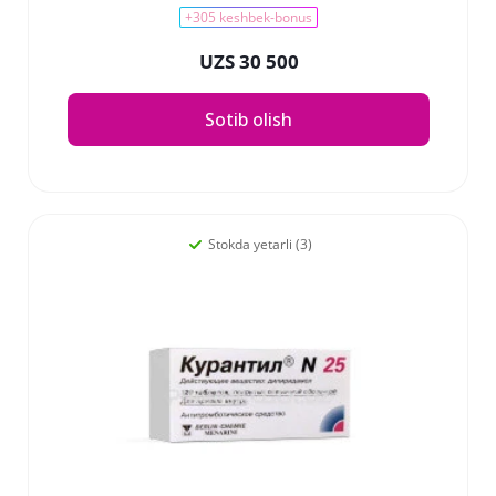
+305 keshbek-bonus
UZS 30 500
Sotib olish
Stokda yetarli (3)