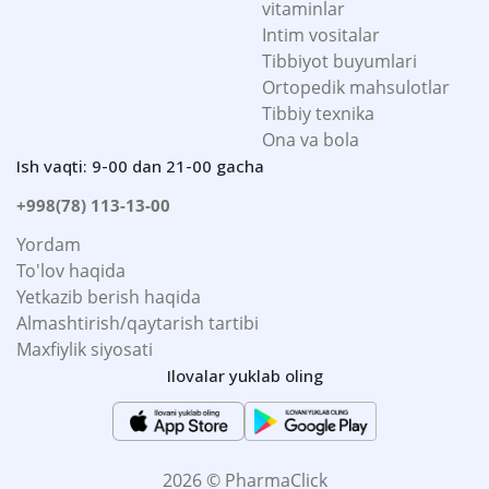
vitaminlar
Intim vositalar
Tibbiyot buyumlari
Ortopedik mahsulotlar
Tibbiy texnika
Ona va bola
Ish vaqti: 9-00 dan 21-00 gacha
+998(78) 113-13-00
Yordam
To'lov haqida
Yetkazib berish haqida
Almashtirish/qaytarish tartibi
Maxfiylik siyosati
Ilovalar yuklab oling
2026 © PharmaClick