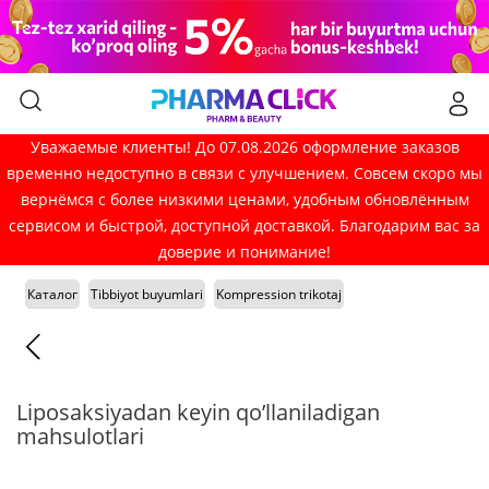
Уважаемые клиенты! До 07.08.2026 оформление заказов
временно недоступно в связи с улучшением. Совсем скоро мы
вернёмся с более низкими ценами, удобным обновлённым
сервисом и быстрой, доступной доставкой. Благодарим вас за
доверие и понимание!
Каталог
Tibbiyot buyumlari
Kompression trikotaj
Liposaksiyadan keyin qo’llaniladigan
mahsulotlari