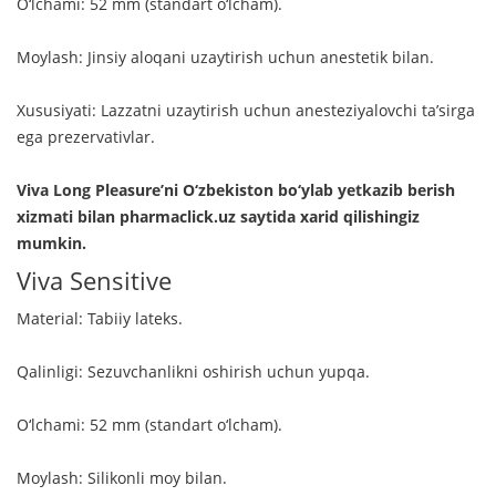
O‘lchami: 52 mm (standart o‘lcham).
Moylash: Jinsiy aloqani uzaytirish uchun anestetik bilan.
Xususiyati: Lazzatni uzaytirish uchun anesteziyalovchi ta’sirga
ega prezervativlar.
Viva Long Pleasure’ni O‘zbekiston bo‘ylab yetkazib berish
xizmati bilan pharmaclick.uz saytida xarid qilishingiz
mumkin.
Viva Sensitive
Material: Tabiiy lateks.
Qalinligi: Sezuvchanlikni oshirish uchun yupqa.
O‘lchami: 52 mm (standart o‘lcham).
Moylash: Silikonli moy bilan.