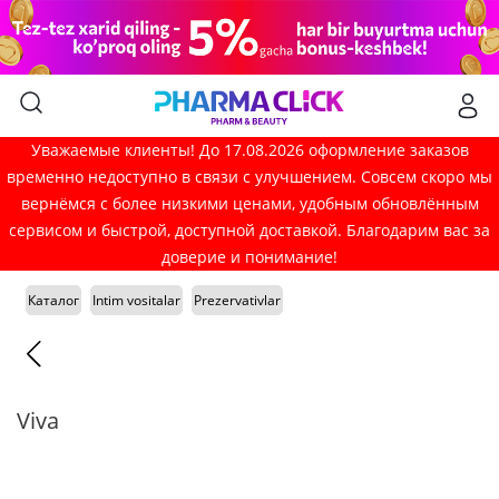
Уважаемые клиенты! До 17.08.2026 оформление заказов
временно недоступно в связи с улучшением. Совсем скоро мы
вернёмся с более низкими ценами, удобным обновлённым
сервисом и быстрой, доступной доставкой. Благодарим вас за
доверие и понимание!
Каталог
Intim vositalar
Prezervativlar
Viva