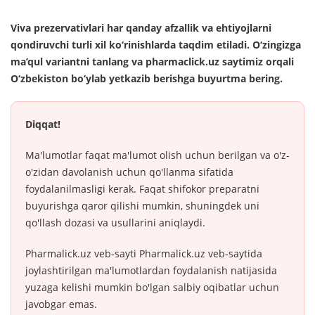
Viva prezervativlari har qanday afzallik va ehtiyojlarni
qondiruvchi turli xil ko‘rinishlarda taqdim etiladi. O‘zingizga
ma’qul variantni tanlang va pharmaclick.uz saytimiz orqali
O‘zbekiston bo‘ylab yetkazib berishga buyurtma bering.
Diqqat!
Ma'lumotlar faqat ma'lumot olish uchun berilgan va o'z-
o'zidan davolanish uchun qo'llanma sifatida
foydalanilmasligi kerak. Faqat shifokor preparatni
buyurishga qaror qilishi mumkin, shuningdek uni
qo'llash dozasi va usullarini aniqlaydi.
Pharmalick.uz veb-sayti Pharmalick.uz veb-saytida
joylashtirilgan ma'lumotlardan foydalanish natijasida
yuzaga kelishi mumkin bo'lgan salbiy oqibatlar uchun
javobgar emas.