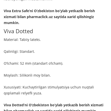
Viva Extra Safe’ni O‘zbekiston bo‘ylab yetkazib berish
xizmati bilan pharmaclick.uz saytida xarid qilishingiz
mumkin.
Viva Dotted
Material: Tabiiy lateks.
Qalinligi: Standart.
O‘lchami: 52 mm (standart o‘lcham).
Moylash: Silikonli moy bilan.
Xususiyati: Kuchaytirilgan stimulyatsiya uchun nuqtali
qoplamali relyefli yuza.
Viva Dotted’ni O‘zbekiston bo‘ylab yetkazib berish xizmati
bilan pharmaclick.uz saytida xarid qilishingiz mumkin.