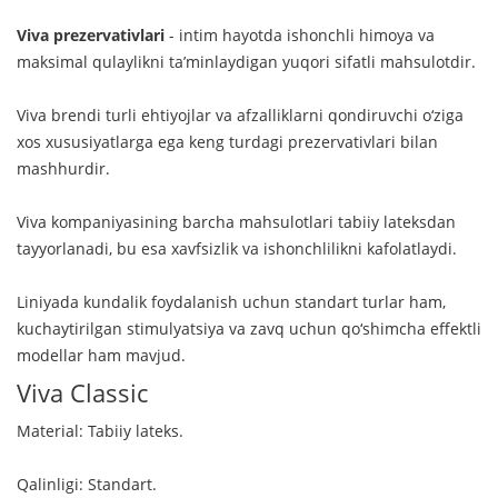
Viva prezervativlari
- intim hayotda ishonchli himoya va
maksimal qulaylikni ta’minlaydigan yuqori sifatli mahsulotdir.
Viva brendi turli ehtiyojlar va afzalliklarni qondiruvchi o‘ziga
xos xususiyatlarga ega keng turdagi prezervativlari bilan
mashhurdir.
Viva kompaniyasining barcha mahsulotlari tabiiy lateksdan
tayyorlanadi, bu esa xavfsizlik va ishonchlilikni kafolatlaydi.
Liniyada kundalik foydalanish uchun standart turlar ham,
kuchaytirilgan stimulyatsiya va zavq uchun qo‘shimcha effektli
modellar ham mavjud.
Viva Classic
Material: Tabiiy lateks.
Qalinligi: Standart.