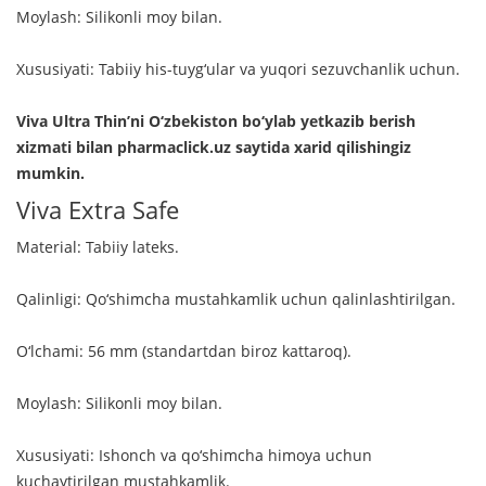
Moylash: Silikonli moy bilan.
Xususiyati: Tabiiy his-tuyg‘ular va yuqori sezuvchanlik uchun.
Viva Ultra Thin’ni O‘zbekiston bo‘ylab yetkazib berish
xizmati bilan pharmaclick.uz saytida xarid qilishingiz
mumkin.
Viva Extra Safe
Material: Tabiiy lateks.
Qalinligi: Qo‘shimcha mustahkamlik uchun qalinlashtirilgan.
O‘lchami: 56 mm (standartdan biroz kattaroq).
Moylash: Silikonli moy bilan.
Xususiyati: Ishonch va qo‘shimcha himoya uchun
kuchaytirilgan mustahkamlik.