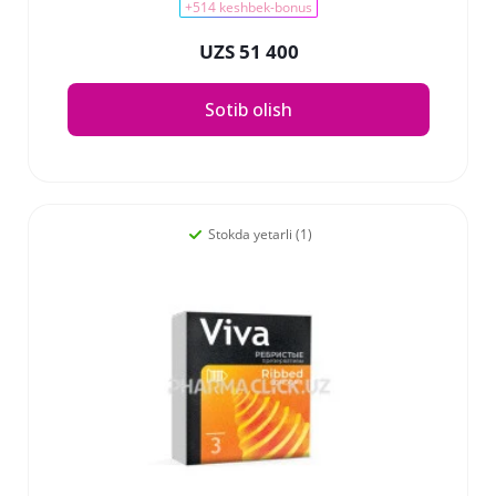
+514 keshbek-bonus
UZS 51 400
Sotib olish
Stokda yetarli (1)