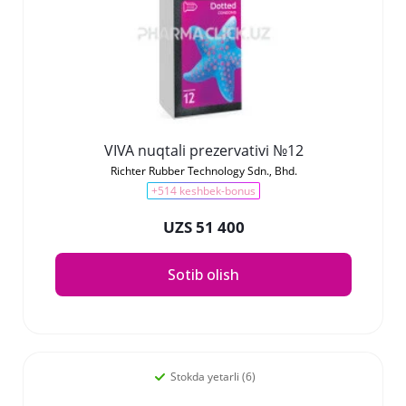
VIVA nuqtali prezervativi №12
Richter Rubber Technology Sdn., Bhd.
+514 keshbek-bonus
UZS 51 400
Sotib olish
Stokda yetarli (6)