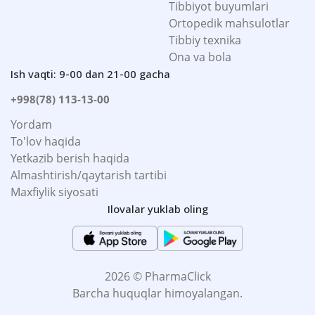
Tibbiyot buyumlari
Ortopedik mahsulotlar
Tibbiy texnika
Ona va bola
Ish vaqti: 9-00 dan 21-00 gacha
+998(78) 113-13-00
Yordam
To'lov haqida
Yetkazib berish haqida
Almashtirish/qaytarish tartibi
Maxfiylik siyosati
Ilovalar yuklab oling
2026 © PharmaClick
Barcha huquqlar himoyalangan.