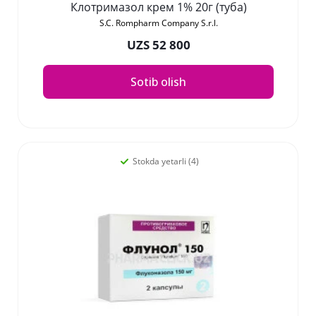
Клотримазол крем 1% 20г (туба)
S.C. Rompharm Company S.r.l.
UZS 52 800
Sotib olish
Stokda yetarli (4)