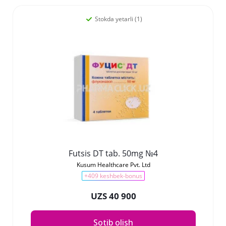
Stokda yetarli (1)
Futsis DT tab. 50mg №4
Kusum Healthcare Pvt. Ltd
+409 keshbek-bonus
UZS 40 900
Sotib olish