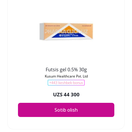
Futsis gel 0.5% 30g
Kusum Healthcare Pvt. Ltd
+443 keshbek-bonus
UZS 44 300
Sotib olish