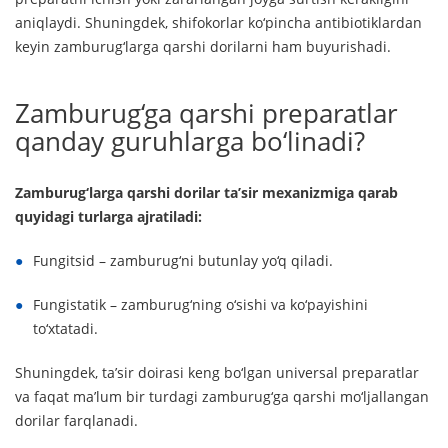
aniqlaydi. Shuningdek, shifokorlar ko‘pincha antibiotiklardan
keyin zamburug‘larga qarshi dorilarni ham buyurishadi.
Zamburug‘ga qarshi preparatlar
qanday guruhlarga bo‘linadi?
Zamburug‘larga qarshi dorilar ta’sir mexanizmiga qarab
quyidagi turlarga ajratiladi:
Fungitsid – zamburug‘ni butunlay yo‘q qiladi.
Fungistatik – zamburug‘ning o‘sishi va ko‘payishini
to‘xtatadi.
Shuningdek, ta’sir doirasi keng bo‘lgan universal preparatlar
va faqat ma’lum bir turdagi zamburug‘ga qarshi mo‘ljallangan
dorilar farqlanadi.