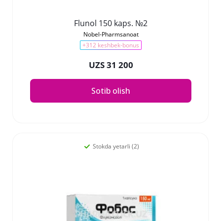
Flunol 150 kaps. №2
Nobel-Pharmsanoat
+312 keshbek-bonus
UZS 31 200
Sotib olish
Stokda yetarli (2)