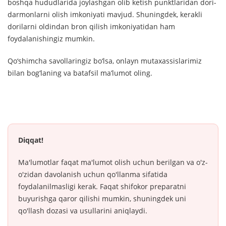
boshqa hududlarida joylashgan olib ketish punktlaridan dori-
darmonlarni olish imkoniyati mavjud. Shuningdek, kerakli
dorilarni oldindan bron qilish imkoniyatidan ham
foydalanishingiz mumkin.
Qo‘shimcha savollaringiz bo‘lsa, onlayn mutaxassislarimiz
bilan bog‘laning va batafsil ma’lumot oling.
Diqqat!
Ma'lumotlar faqat ma'lumot olish uchun berilgan va o'z-
o'zidan davolanish uchun qo'llanma sifatida
foydalanilmasligi kerak. Faqat shifokor preparatni
buyurishga qaror qilishi mumkin, shuningdek uni
qo'llash dozasi va usullarini aniqlaydi.