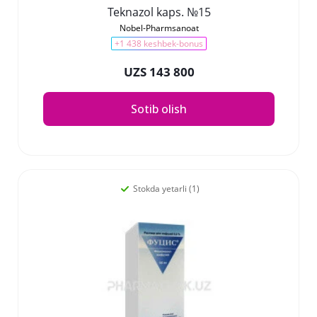
Teknazol kaps. №15
Nobel-Pharmsanoat
+1 438 keshbek-bonus
UZS 143 800
Sotib olish
Stokda yetarli (1)