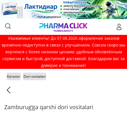
Уважаемые клиенты! До 07.08.2026 оформление заказов
временно недоступно в связи с улучшением. Совсем скоро мы
вернёмся с более низкими ценами, удобным обновлённым
сервисом и быстрой, доступной доставкой. Благодарим вас за
доверие и понимание!
Каталог
Dori vositalari
Zamburug’ga qarshi dori vositalari