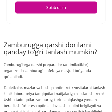
Sotib olish
Zamburug‘ga qarshi dorilarni
qanday to‘g‘ri tanlash mumkin?
Zamburug‘larga qarshi preparatlar (antimikotiklar)
organizmda zamburug‘li infeksiya mavjud bo‘lganda
qo‘llaniladi.
Tabletkalar, mazlar va boshqa antimikotik vositalarni tanlash
klinik-laboratoriya tadqiqotlari natijalariga asoslanishi kerak.
Ushbu tadqiqotlar zamburug‘ turini aniqlashga yordam
beradi, shifokor esa optimal davolash usulini belgilaydi va
preparatni ichish yoki zararlangan joyga surtish kerakligini