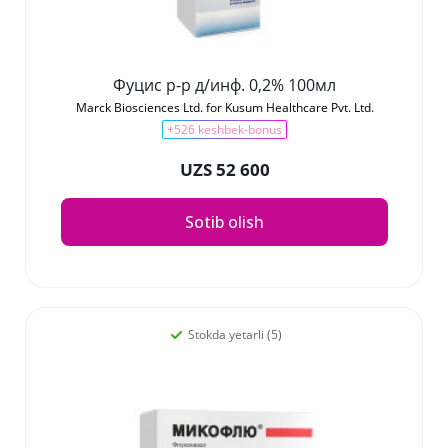
Фуцис р-р д/инф. 0,2% 100мл
Marck Biosciences Ltd. for Kusum Healthcare Pvt. Ltd.
+526 keshbek-bonus
UZS 52 600
Sotib olish
Stokda yetarli (5)