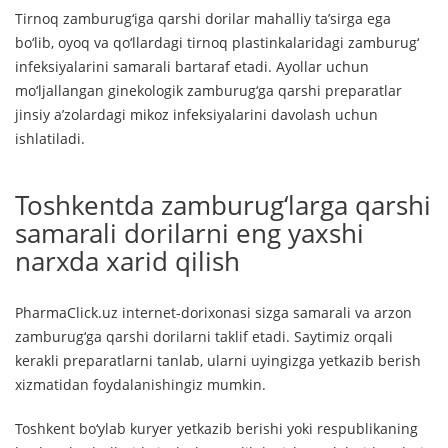
Tirnoq zamburug‘iga qarshi dorilar mahalliy ta’sirga ega
bo‘lib, oyoq va qo‘llardagi tirnoq plastinkalaridagi zamburug‘
infeksiyalarini samarali bartaraf etadi. Ayollar uchun
mo‘ljallangan ginekologik zamburug‘ga qarshi preparatlar
jinsiy a’zolardagi mikoz infeksiyalarini davolash uchun
ishlatiladi.
Toshkentda zamburug‘larga qarshi
samarali dorilarni eng yaxshi
narxda xarid qilish
PharmaClick.uz internet-dorixonasi sizga samarali va arzon
zamburug‘ga qarshi dorilarni taklif etadi. Saytimiz orqali
kerakli preparatlarni tanlab, ularni uyingizga yetkazib berish
xizmatidan foydalanishingiz mumkin.
Toshkent bo‘ylab kuryer yetkazib berishi yoki respublikaning