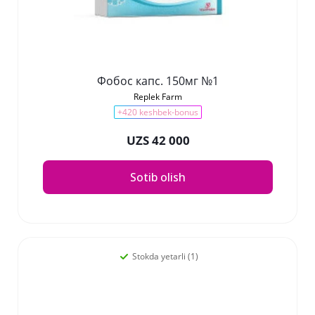
Фобос капс. 150мг №1
Replek Farm
+420 keshbek-bonus
UZS 42 000
Sotib olish
Stokda yetarli (1)