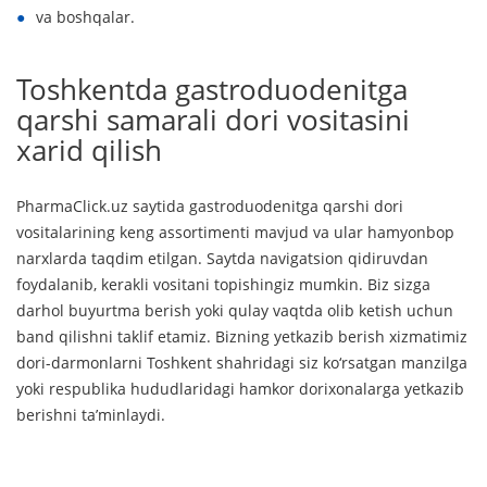
va boshqalar.
Toshkentda gastroduodenitga
qarshi samarali dori vositasini
xarid qilish
PharmaClick.uz saytida gastroduodenitga qarshi dori
vositalarining keng assortimenti mavjud va ular hamyonbop
narxlarda taqdim etilgan. Saytda navigatsion qidiruvdan
foydalanib, kerakli vositani topishingiz mumkin. Biz sizga
darhol buyurtma berish yoki qulay vaqtda olib ketish uchun
band qilishni taklif etamiz. Bizning yetkazib berish xizmatimiz
dori-darmonlarni Toshkent shahridagi siz ko‘rsatgan manzilga
yoki respublika hududlaridagi hamkor dorixonalarga yetkazib
berishni ta’minlaydi.