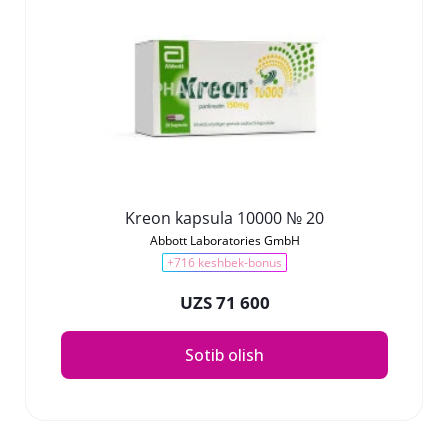
Kreon kapsula 10000 № 20
Abbott Laboratories GmbH
+716 keshbek-bonus
UZS 71 600
Sotib olish