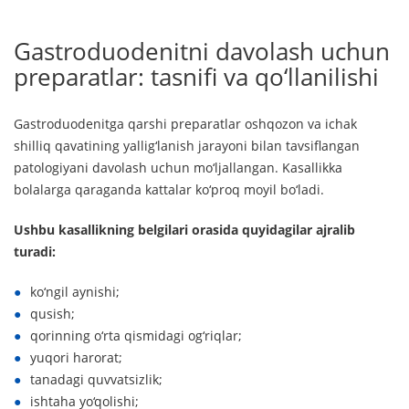
Gastroduodenitni davolash uchun
preparatlar: tasnifi va qo‘llanilishi
Gastroduodenitga qarshi preparatlar oshqozon va ichak
shilliq qavatining yallig‘lanish jarayoni bilan tavsiflangan
patologiyani davolash uchun mo‘ljallangan. Kasallikka
bolalarga qaraganda kattalar ko‘proq moyil bo‘ladi.
Ushbu kasallikning belgilari orasida quyidagilar ajralib
turadi:
ko‘ngil aynishi;
qusish;
qorinning o‘rta qismidagi og‘riqlar;
yuqori harorat;
tanadagi quvvatsizlik;
ishtaha yo‘qolishi;