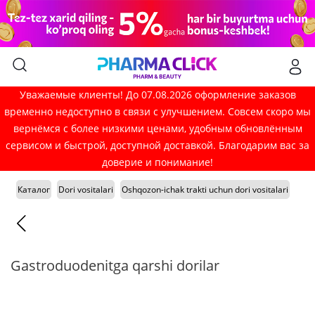
Уважаемые клиенты! До 07.08.2026 оформление заказов
временно недоступно в связи с улучшением. Совсем скоро мы
вернёмся с более низкими ценами, удобным обновлённым
сервисом и быстрой, доступной доставкой. Благодарим вас за
доверие и понимание!
Каталог
Dori vositalari
Oshqozon-ichak trakti uchun dori vositalari
Gastroduodenitga qarshi dorilar