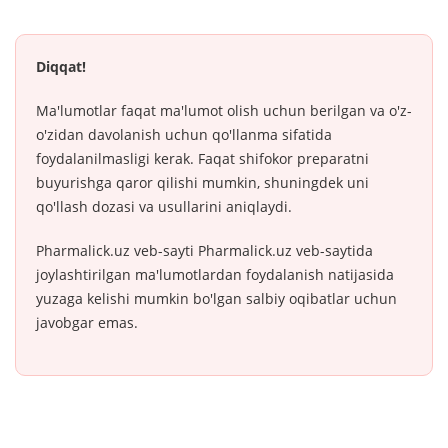
Diqqat!
Ma'lumotlar faqat ma'lumot olish uchun berilgan va o'z-
o'zidan davolanish uchun qo'llanma sifatida
foydalanilmasligi kerak. Faqat shifokor preparatni
buyurishga qaror qilishi mumkin, shuningdek uni
qo'llash dozasi va usullarini aniqlaydi.
Pharmalick.uz veb-sayti Pharmalick.uz veb-saytida
joylashtirilgan ma'lumotlardan foydalanish natijasida
yuzaga kelishi mumkin bo'lgan salbiy oqibatlar uchun
javobgar emas.