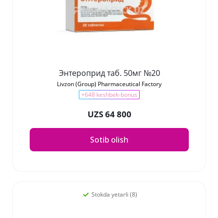
Энтероприд таб. 50мг №20
Livzon (Group) Pharmaceutical Factory
+648 keshbek-bonus
UZS 64 800
Sotib olish
Stokda yetarli (8)