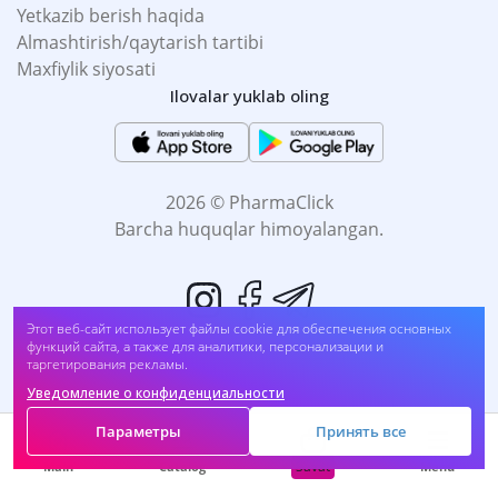
Yetkazib berish haqida
Almashtirish/qaytarish tartibi
Maxfiylik siyosati
Ilovalar yuklab oling
2026 © PharmaClick
Barcha huquqlar himoyalangan.
Этот веб-сайт использует файлы cookie для обеспечения основных
функций сайта, а также для аналитики, персонализации и
таргетирования рекламы.
Уведомление о конфиденциальности
Biz to'lovni qabul qilamiz:
Параметры
Принять все
Savat
Main
Catalog
Menu