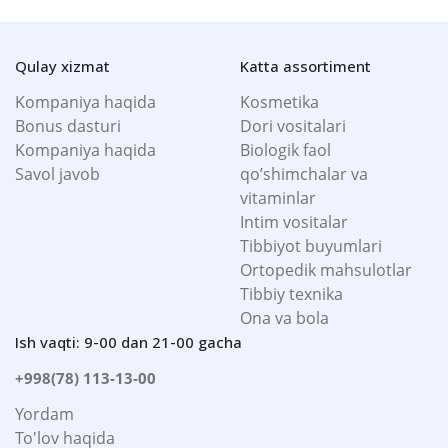
Qulay xizmat
Katta assortiment
Kompaniya haqida
Kosmetika
Bonus dasturi
Dori vositalari
Kompaniya haqida
Biologik faol
Savol javob
qo’shimchalar va
vitaminlar
Intim vositalar
Tibbiyot buyumlari
Ortopedik mahsulotlar
Tibbiy texnika
Ona va bola
Ish vaqti: 9-00 dan 21-00 gacha
+998(78) 113-13-00
Yordam
To'lov haqida