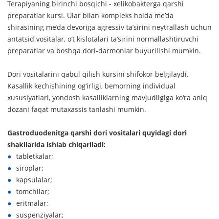
Terapiyaning birinchi bosqichi - xelikobakterga qarshi
preparatlar kursi. Ular bilan kompleks holda me’da
shirasining me’da devoriga agressiv ta’sirini neytrallash uchun
antatsid vositalar, o‘t kislotalari ta’sirini normallashtiruvchi
preparatlar va boshqa dori-darmonlar buyurilishi mumkin.
Dori vositalarini qabul qilish kursini shifokor belgilaydi.
Kasallik kechishining og‘irligi, bemorning individual
xususiyatlari, yondosh kasalliklarning mavjudligiga ko‘ra aniq
dozani faqat mutaxassis tanlashi mumkin.
Gastroduodenitga qarshi dori vositalari quyidagi dori
shakllarida ishlab chiqariladi:
tabletkalar;
siroplar;
kapsulalar;
tomchilar;
eritmalar;
suspenziyalar;