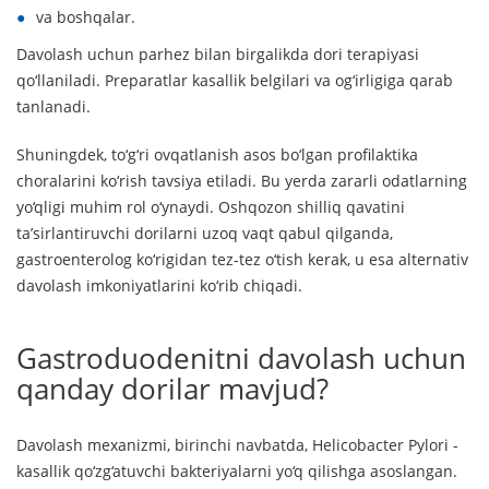
va boshqalar.
Davolash uchun parhez bilan birgalikda dori terapiyasi
qo‘llaniladi. Preparatlar kasallik belgilari va og‘irligiga qarab
tanlanadi.
Shuningdek, to‘g‘ri ovqatlanish asos bo‘lgan profilaktika
choralarini ko‘rish tavsiya etiladi. Bu yerda zararli odatlarning
yo‘qligi muhim rol o‘ynaydi. Oshqozon shilliq qavatini
ta’sirlantiruvchi dorilarni uzoq vaqt qabul qilganda,
gastroenterolog ko‘rigidan tez-tez o‘tish kerak, u esa alternativ
davolash imkoniyatlarini ko‘rib chiqadi.
Gastroduodenitni davolash uchun
qanday dorilar mavjud?
Davolash mexanizmi, birinchi navbatda, Helicobacter Pylori -
kasallik qo‘zg‘atuvchi bakteriyalarni yo‘q qilishga asoslangan.