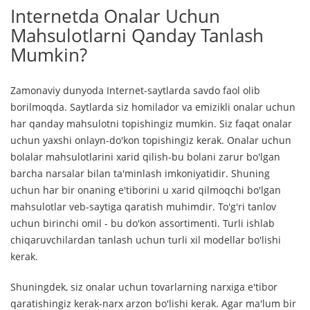
Internetda Onalar Uchun
Mahsulotlarni Qanday Tanlash
Mumkin?
Zamonaviy dunyoda Internet-saytlarda savdo faol olib
borilmoqda. Saytlarda siz homilador va emizikli onalar uchun
har qanday mahsulotni topishingiz mumkin. Siz faqat onalar
uchun yaxshi onlayn-do'kon topishingiz kerak. Onalar uchun
bolalar mahsulotlarini xarid qilish-bu bolani zarur bo'lgan
barcha narsalar bilan ta'minlash imkoniyatidir. Shuning
uchun har bir onaning e'tiborini u xarid qilmoqchi bo'lgan
mahsulotlar veb-saytiga qaratish muhimdir. To'g'ri tanlov
uchun birinchi omil - bu do'kon assortimenti. Turli ishlab
chiqaruvchilardan tanlash uchun turli xil modellar bo'lishi
kerak.
Shuningdek, siz onalar uchun tovarlarning narxiga e'tibor
qaratishingiz kerak-narx arzon bo'lishi kerak. Agar ma'lum bir