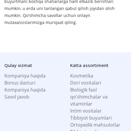
buyurtmani boshqa shaharlarga ham etkazib berishlari
mumkin, u erda uni tanlangan qabul qilish joyidan olish
mumkin. Qo'shimcha savollar uchun onlayn
mutaxassislarimizga murojaat qiling.
Qulay xizmat
Katta assortiment
Kompaniya haqida
Kosmetika
Bonus dasturi
Dori vositalari
Kompaniya haqida
Biologik faol
Savol javob
qo’shimchalar va
vitaminlar
Intim vositalar
Tibbiyot buyumlari
Ortopedik mahsulotlar