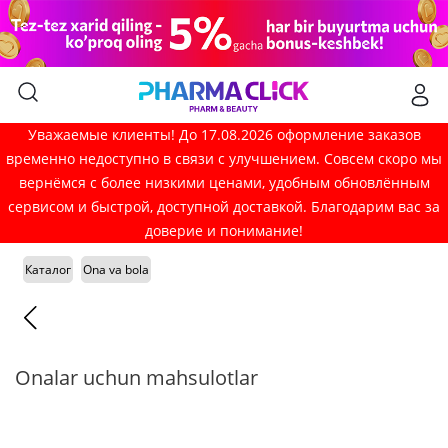
Уважаемые клиенты! До 17.08.2026 оформление заказов
временно недоступно в связи с улучшением. Совсем скоро мы
вернёмся с более низкими ценами, удобным обновлённым
сервисом и быстрой, доступной доставкой. Благодарим вас за
доверие и понимание!
Каталог
Ona va bola
Onalar uchun mahsulotlar