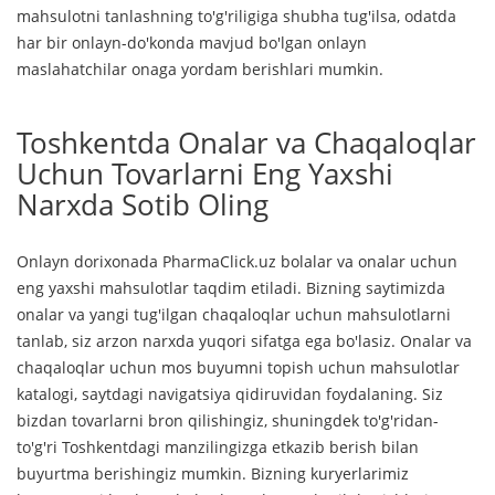
mahsulotni tanlashning to'g'riligiga shubha tug'ilsa, odatda
har bir onlayn-do'konda mavjud bo'lgan onlayn
maslahatchilar onaga yordam berishlari mumkin.
Toshkentda Onalar va Chaqaloqlar
Uchun Tovarlarni Eng Yaxshi
Narxda Sotib Oling
Onlayn dorixonada PharmaClick.uz bolalar va onalar uchun
eng yaxshi mahsulotlar taqdim etiladi. Bizning saytimizda
onalar va yangi tug'ilgan chaqaloqlar uchun mahsulotlarni
tanlab, siz arzon narxda yuqori sifatga ega bo'lasiz. Onalar va
chaqaloqlar uchun mos buyumni topish uchun mahsulotlar
katalogi, saytdagi navigatsiya qidiruvidan foydalaning. Siz
bizdan tovarlarni bron qilishingiz, shuningdek to'g'ridan-
to'g'ri Toshkentdagi manzilingizga etkazib berish bilan
buyurtma berishingiz mumkin. Bizning kuryerlarimiz