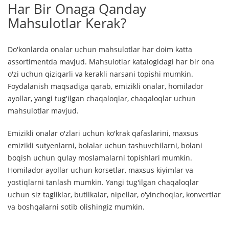
Har Bir Onaga Qanday
Mahsulotlar Kerak?
Do'konlarda onalar uchun mahsulotlar har doim katta
assortimentda mavjud. Mahsulotlar katalogidagi har bir ona
o'zi uchun qiziqarli va kerakli narsani topishi mumkin.
Foydalanish maqsadiga qarab, emizikli onalar, homilador
ayollar, yangi tug'ilgan chaqaloqlar, chaqaloqlar uchun
mahsulotlar mavjud.
Emizikli onalar o'zlari uchun ko'krak qafaslarini, maxsus
emizikli sutyenlarni, bolalar uchun tashuvchilarni, bolani
boqish uchun qulay moslamalarni topishlari mumkin.
Homilador ayollar uchun korsetlar, maxsus kiyimlar va
yostiqlarni tanlash mumkin. Yangi tug'ilgan chaqaloqlar
uchun siz tagliklar, butilkalar, nipellar, o'yinchoqlar, konvertlar
va boshqalarni sotib olishingiz mumkin.