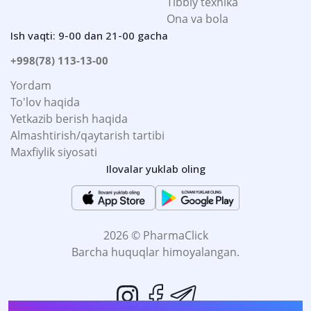
Tibbiy texnika
Ona va bola
Ish vaqti: 9-00 dan 21-00 gacha
+998(78) 113-13-00
Yordam
To'lov haqida
Yetkazib berish haqida
Almashtirish/qaytarish tartibi
Maxfiylik siyosati
Ilovalar yuklab oling
2026 © PharmaClick
Barcha huquqlar himoyalangan.