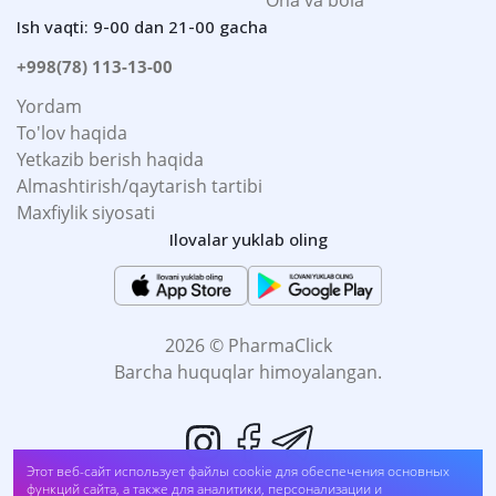
Ona va bola
Ish vaqti: 9-00 dan 21-00 gacha
+998(78) 113-13-00
Yordam
To'lov haqida
Yetkazib berish haqida
Almashtirish/qaytarish tartibi
Maxfiylik siyosati
Ilovalar yuklab oling
2026 © PharmaClick
Barcha huquqlar himoyalangan.
Этот веб-сайт использует файлы cookie для обеспечения основных
функций сайта, а также для аналитики, персонализации и