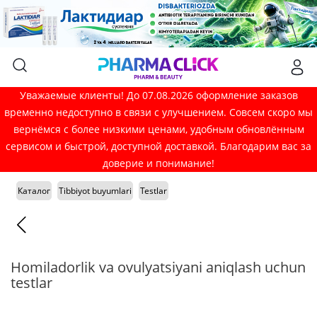
Уважаемые клиенты! До 07.08.2026 оформление заказов
временно недоступно в связи с улучшением. Совсем скоро мы
вернёмся с более низкими ценами, удобным обновлённым
сервисом и быстрой, доступной доставкой. Благодарим вас за
доверие и понимание!
Каталог
Tibbiyot buyumlari
Testlar
Homiladorlik va ovulyatsiyani aniqlash uchun
testlar