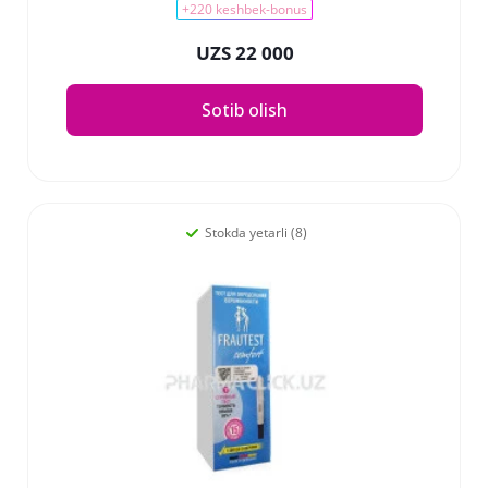
+220 keshbek-bonus
UZS 22 000
Sotib olish
Stokda yetarli (8)