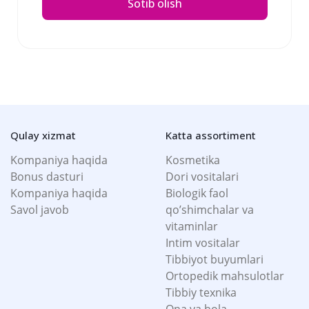
Sotib olish
Qulay xizmat
Katta assortiment
Kompaniya haqida
Kosmetika
Bonus dasturi
Dori vositalari
Kompaniya haqida
Biologik faol
Savol javob
qo’shimchalar va
vitaminlar
Intim vositalar
Tibbiyot buyumlari
Ortopedik mahsulotlar
Tibbiy texnika