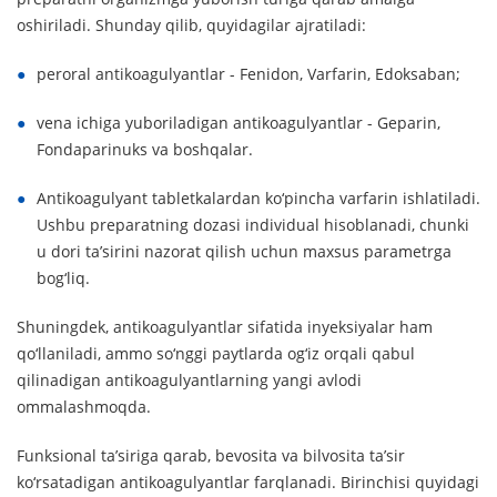
oshiriladi. Shunday qilib, quyidagilar ajratiladi:
peroral antikoagulyantlar - Fenidon, Varfarin, Edoksaban;
vena ichiga yuboriladigan antikoagulyantlar - Geparin,
Fondaparinuks va boshqalar.
Antikoagulyant tabletkalardan ko‘pincha varfarin ishlatiladi.
Ushbu preparatning dozasi individual hisoblanadi, chunki
u dori ta’sirini nazorat qilish uchun maxsus parametrga
bog‘liq.
Shuningdek, antikoagulyantlar sifatida inyeksiyalar ham
qo‘llaniladi, ammo so‘nggi paytlarda og‘iz orqali qabul
qilinadigan antikoagulyantlarning yangi avlodi
ommalashmoqda.
Funksional ta’siriga qarab, bevosita va bilvosita ta’sir
ko‘rsatadigan antikoagulyantlar farqlanadi. Birinchisi quyidagi