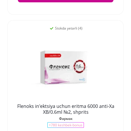
Stokda yetarli (4)
Flenoks in'ektsiya uchun eritma 6000 anti-Xa
XB/0.6ml №2, shprits
Фармак
+780 keshbek-bonus