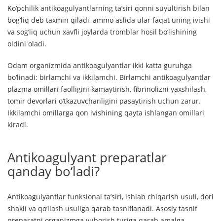
Ko‘pchilik antikoagulyantlarning ta’siri qonni suyultirish bilan
bog‘liq deb taxmin qiladi, ammo aslida ular faqat uning ivishi
va sog‘liq uchun xavfli joylarda tromblar hosil bo‘lishining
oldini oladi.
Odam organizmida antikoagulyantlar ikki katta guruhga
bo‘linadi: birlamchi va ikkilamchi. Birlamchi antikoagulyantlar
plazma omillari faolligini kamaytirish, fibrinolizni yaxshilash,
tomir devorlari o‘tkazuvchanligini pasaytirish uchun zarur.
Ikkilamchi omillarga qon ivishining qayta ishlangan omillari
kiradi.
Antikoagulyant preparatlar
qanday bo‘ladi?
Antikoagulyantlar funksional ta’siri, ishlab chiqarish usuli, dori
shakli va qo‘llash usuliga qarab tasniflanadi. Asosiy tasnif
preparatni organizmga yuborish turiga qarab amalga