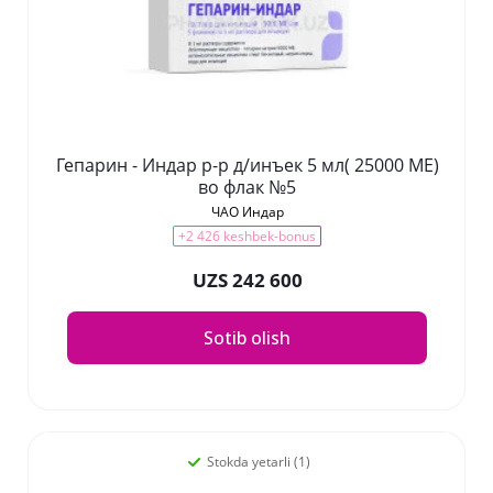
Гепарин - Индар р-р д/инъек 5 мл( 25000 МЕ)
во флак №5
ЧАО Индар
+2 426 keshbek-bonus
UZS 242 600
Sotib olish
Stokda yetarli (1)