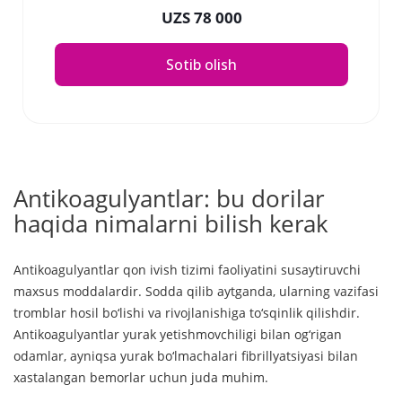
UZS 78 000
Sotib olish
Antikoagulyantlar: bu dorilar
haqida nimalarni bilish kerak
Antikoagulyantlar qon ivish tizimi faoliyatini susaytiruvchi
maxsus moddalardir. Sodda qilib aytganda, ularning vazifasi
tromblar hosil bo‘lishi va rivojlanishiga to‘sqinlik qilishdir.
Antikoagulyantlar yurak yetishmovchiligi bilan og‘rigan
odamlar, ayniqsa yurak bo‘lmachalari fibrillyatsiyasi bilan
xastalangan bemorlar uchun juda muhim.