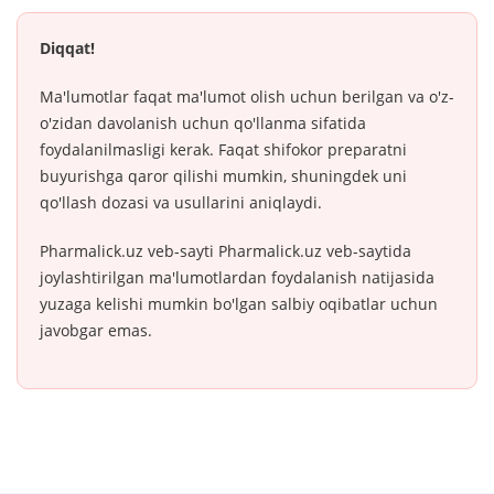
Diqqat!
Ma'lumotlar faqat ma'lumot olish uchun berilgan va o'z-
o'zidan davolanish uchun qo'llanma sifatida
foydalanilmasligi kerak. Faqat shifokor preparatni
buyurishga qaror qilishi mumkin, shuningdek uni
qo'llash dozasi va usullarini aniqlaydi.
Pharmalick.uz veb-sayti Pharmalick.uz veb-saytida
joylashtirilgan ma'lumotlardan foydalanish natijasida
yuzaga kelishi mumkin bo'lgan salbiy oqibatlar uchun
javobgar emas.