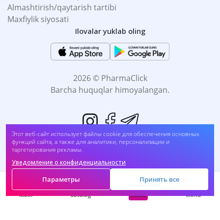
Almashtirish/qaytarish tartibi
Maxfiylik siyosati
Ilovalar yuklab oling
2026 © PharmaClick
Barcha huquqlar himoyalangan.
Этот веб-сайт использует файлы cookie для обеспечения основных
функций сайта, а также для аналитики, персонализации и
таргетирования рекламы.
Уведомление о конфиденциальности
Biz to'lovni qabul qilamiz:
Параметры
Принять все
Savat
Main
Catalog
Menu
O'Z-O'ZI DAVOMLASH SOG'LIĞINGIZGA ZARAR