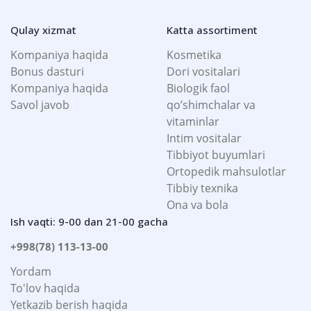
Qulay xizmat
Katta assortiment
Kompaniya haqida
Kosmetika
Bonus dasturi
Dori vositalari
Kompaniya haqida
Biologik faol
Savol javob
qo’shimchalar va
vitaminlar
Intim vositalar
Tibbiyot buyumlari
Ortopedik mahsulotlar
Tibbiy texnika
Ona va bola
Ish vaqti: 9-00 dan 21-00 gacha
+998(78) 113-13-00
Yordam
To'lov haqida
Yetkazib berish haqida