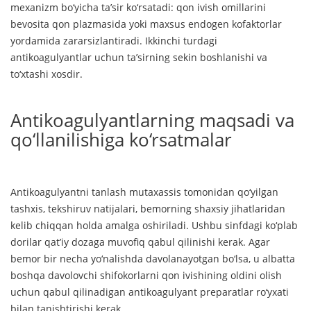
mexanizm bo‘yicha ta’sir ko‘rsatadi: qon ivish omillarini
bevosita qon plazmasida yoki maxsus endogen kofaktorlar
yordamida zararsizlantiradi. Ikkinchi turdagi
antikoagulyantlar uchun ta’sirning sekin boshlanishi va
to‘xtashi xosdir.
Antikoagulyantlarning maqsadi va
qo‘llanilishiga ko‘rsatmalar
Antikoagulyantni tanlash mutaxassis tomonidan qo‘yilgan
tashxis, tekshiruv natijalari, bemorning shaxsiy jihatlaridan
kelib chiqqan holda amalga oshiriladi. Ushbu sinfdagi ko‘plab
dorilar qat’iy dozaga muvofiq qabul qilinishi kerak. Agar
bemor bir necha yo‘nalishda davolanayotgan bo‘lsa, u albatta
boshqa davolovchi shifokorlarni qon ivishining oldini olish
uchun qabul qilinadigan antikoagulyant preparatlar ro‘yxati
bilan tanishtirishi kerak.