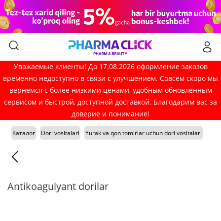
Уважаемые клиенты! До 17.08.2026 оформление заказов
временно недоступно в связи с улучшением. Совсем скоро мы
вернёмся с более низкими ценами, удобным обновлённым
сервисом и быстрой, доступной доставкой. Благодарим вас за
доверие и понимание!
Каталог
Dori vositalari
Yurak va qon tomirlar uchun dori vositalari
Antikoagulyant dorilar