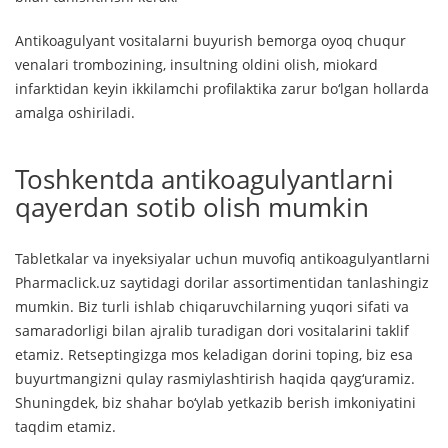
Antikoagulyant vositalarni buyurish bemorga oyoq chuqur
venalari trombozining, insultning oldini olish, miokard
infarktidan keyin ikkilamchi profilaktika zarur bo‘lgan hollarda
amalga oshiriladi.
Toshkentda antikoagulyantlarni
qayerdan sotib olish mumkin
Tabletkalar va inyeksiyalar uchun muvofiq antikoagulyantlarni
Pharmaclick.uz saytidagi dorilar assortimentidan tanlashingiz
mumkin. Biz turli ishlab chiqaruvchilarning yuqori sifati va
samaradorligi bilan ajralib turadigan dori vositalarini taklif
etamiz. Retseptingizga mos keladigan dorini toping, biz esa
buyurtmangizni qulay rasmiylashtirish haqida qayg‘uramiz.
Shuningdek, biz shahar bo‘ylab yetkazib berish imkoniyatini
taqdim etamiz.