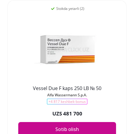
Stokda yetarli (2)
Vessel Due F kaps 250 LB № 50
Alfa Wassermann S.p.A.
+4 817 keshbek-bonus
UZS 481 700
Sotib olish