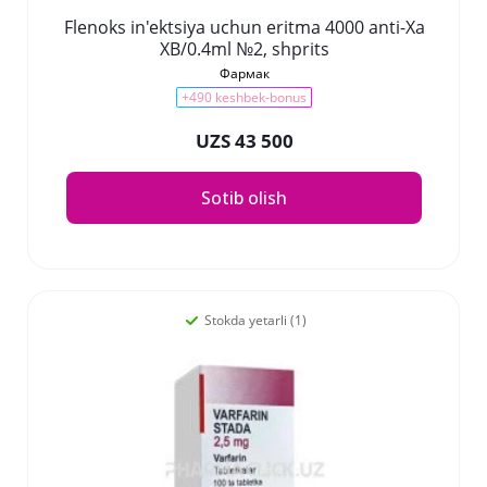
Flenoks in'ektsiya uchun eritma 4000 anti-Xa
XB/0.4ml №2, shprits
Фармак
+490 keshbek-bonus
UZS 43 500
Sotib olish
Stokda yetarli (1)