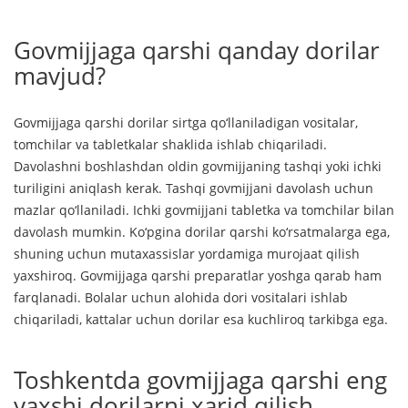
Govmijjaga qarshi qanday dorilar
mavjud?
Govmijjaga qarshi dorilar sirtga qo‘llaniladigan vositalar,
tomchilar va tabletkalar shaklida ishlab chiqariladi.
Davolashni boshlashdan oldin govmijjaning tashqi yoki ichki
turiligini aniqlash kerak. Tashqi govmijjani davolash uchun
mazlar qo‘llaniladi. Ichki govmijjani tabletka va tomchilar bilan
davolash mumkin. Ko‘pgina dorilar qarshi ko‘rsatmalarga ega,
shuning uchun mutaxassislar yordamiga murojaat qilish
yaxshiroq. Govmijjaga qarshi preparatlar yoshga qarab ham
farqlanadi. Bolalar uchun alohida dori vositalari ishlab
chiqariladi, kattalar uchun dorilar esa kuchliroq tarkibga ega.
Toshkentda govmijjaga qarshi eng
yaxshi dorilarni xarid qilish