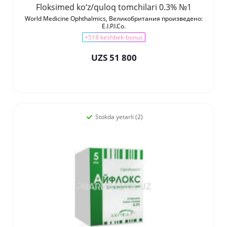
Floksimed ko‘z/quloq tomchilari 0.3% №1
World Medicine Ophthalmics, Великобритания произведено:
E.I.P.I.Co.
+518 keshbek-bonus
UZS 51 800
Stokda yetarli (2)