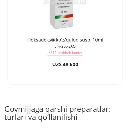
Floksadeks® ko‘z/quloq susp. 10ml
Ликвор ЗАО
+513 keshbek-bonus
UZS 48 600
Govmijjaga qarshi preparatlar:
turlari va qo‘llanilishi