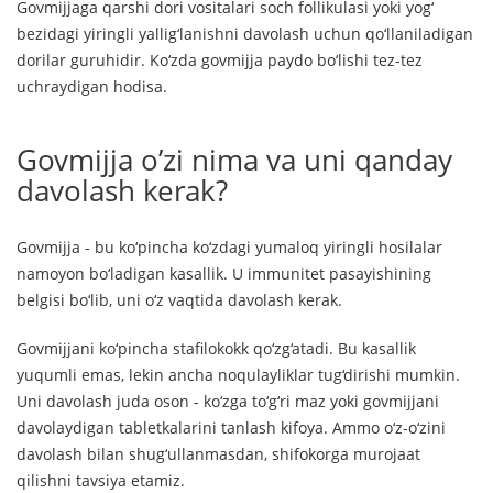
Govmijjaga qarshi dori vositalari soch follikulasi yoki yog‘
bezidagi yiringli yallig‘lanishni davolash uchun qo‘llaniladigan
dorilar guruhidir. Ko‘zda govmijja paydo bo‘lishi tez-tez
uchraydigan hodisa.
Govmijja o’zi nima va uni qanday
davolash kerak?
Govmijja - bu ko‘pincha ko‘zdagi yumaloq yiringli hosilalar
namoyon bo‘ladigan kasallik. U immunitet pasayishining
belgisi bo‘lib, uni o‘z vaqtida davolash kerak.
Govmijjani ko‘pincha stafilokokk qo‘zg‘atadi. Bu kasallik
yuqumli emas, lekin ancha noqulayliklar tug‘dirishi mumkin.
Uni davolash juda oson - ko‘zga to‘g‘ri maz yoki govmijjani
davolaydigan tabletkalarini tanlash kifoya. Ammo o‘z-o‘zini
davolash bilan shug‘ullanmasdan, shifokorga murojaat
qilishni tavsiya etamiz.