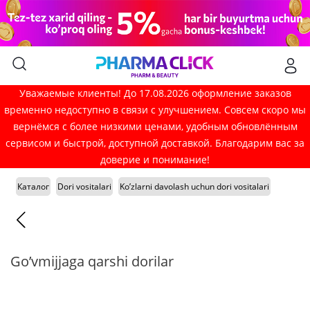
Уважаемые клиенты! До 17.08.2026 оформление заказов
временно недоступно в связи с улучшением. Совсем скоро мы
вернёмся с более низкими ценами, удобным обновлённым
сервисом и быстрой, доступной доставкой. Благодарим вас за
доверие и понимание!
Каталог
Dori vositalari
Ko’zlarni davolash uchun dori vositalari
Go’vmijjaga qarshi dorilar