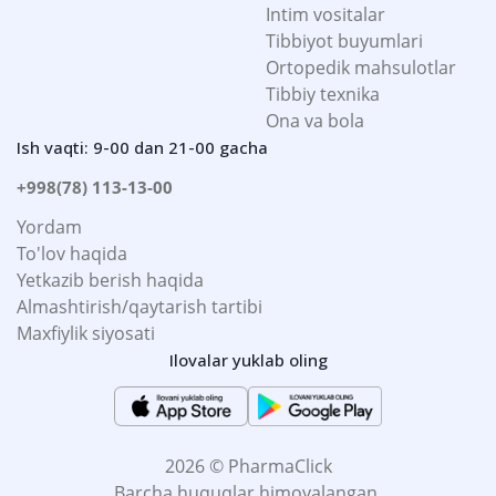
Intim vositalar
Tibbiyot buyumlari
Ortopedik mahsulotlar
Tibbiy texnika
Ona va bola
Ish vaqti: 9-00 dan 21-00 gacha
+998(78) 113-13-00
Yordam
To'lov haqida
Yetkazib berish haqida
Almashtirish/qaytarish tartibi
Maxfiylik siyosati
Ilovalar yuklab oling
2026 © PharmaClick
Barcha huquqlar himoyalangan.