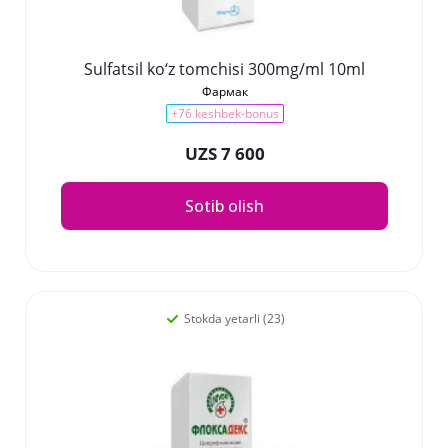
Sulfatsil ko‘z tomchisi 300mg/ml 10ml
Фармак
+76 keshbek-bonus
UZS 7 600
Sotib olish
Stokda yetarli (23)