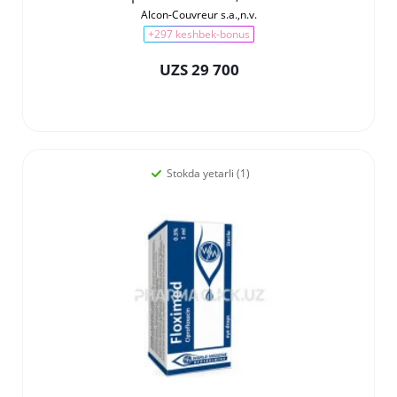
Alcon-Couvreur s.a.,n.v.
+297 keshbek-bonus
UZS 29 700
Stokda yetarli (1)