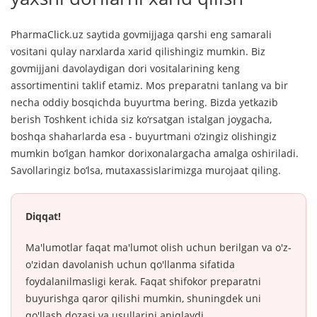
PharmaClick.uz saytida govmijjaga qarshi eng samarali
vositani qulay narxlarda xarid qilishingiz mumkin. Biz
govmijjani davolaydigan dori vositalarining keng
assortimentini taklif etamiz. Mos preparatni tanlang va bir
necha oddiy bosqichda buyurtma bering. Bizda yetkazib
berish Toshkent ichida siz ko‘rsatgan istalgan joygacha,
boshqa shaharlarda esa - buyurtmani o‘zingiz olishingiz
mumkin bo‘lgan hamkor dorixonalargacha amalga oshiriladi.
Savollaringiz bo‘lsa, mutaxassislarimizga murojaat qiling.
Diqqat!
Ma'lumotlar faqat ma'lumot olish uchun berilgan va o'z-
o'zidan davolanish uchun qo'llanma sifatida
foydalanilmasligi kerak. Faqat shifokor preparatni
buyurishga qaror qilishi mumkin, shuningdek uni
qo'llash dozasi va usullarini aniqlaydi.