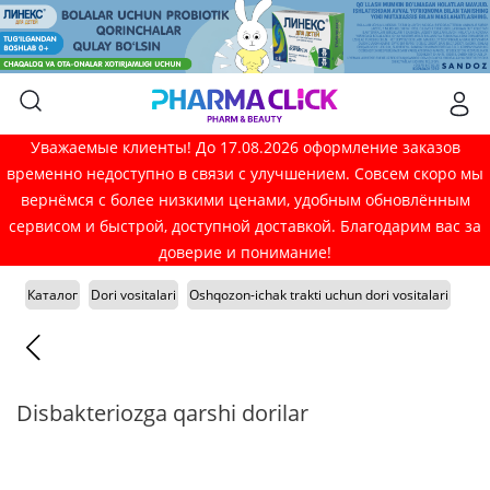
Уважаемые клиенты! До 17.08.2026 оформление заказов
временно недоступно в связи с улучшением. Совсем скоро мы
вернёмся с более низкими ценами, удобным обновлённым
сервисом и быстрой, доступной доставкой. Благодарим вас за
доверие и понимание!
Каталог
Dori vositalari
Oshqozon-ichak trakti uchun dori vositalari
Disbakteriozga qarshi dorilar