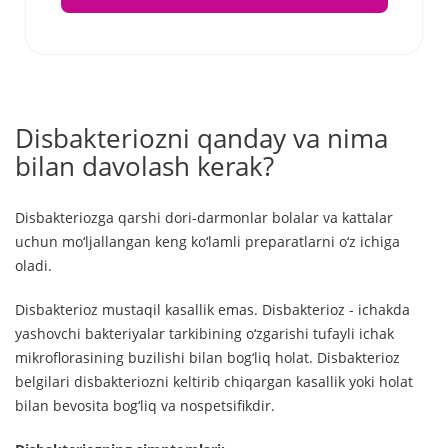
Disbakteriozni qanday va nima
bilan davolash kerak?
Disbakteriozga qarshi dori-darmonlar bolalar va kattalar
uchun mo‘ljallangan keng ko‘lamli preparatlarni o‘z ichiga
oladi.
Disbakterioz mustaqil kasallik emas. Disbakterioz - ichakda
yashovchi bakteriyalar tarkibining o‘zgarishi tufayli ichak
mikroflorasining buzilishi bilan bog‘liq holat. Disbakterioz
belgilari disbakteriozni keltirib chiqargan kasallik yoki holat
bilan bevosita bog‘liq va nospetsifikdir.