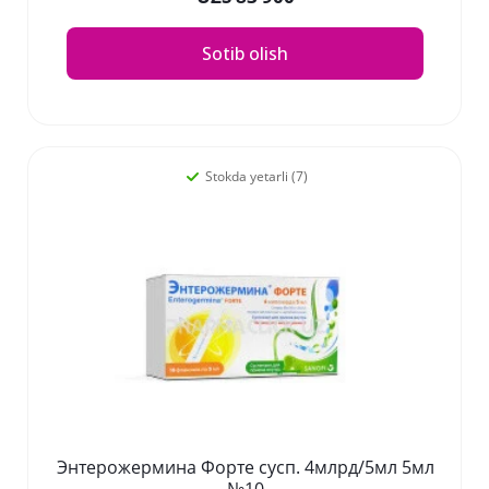
Sotib olish
Stokda yetarli (7)
Энтерожермина Форте сусп. 4млрд/5мл 5мл