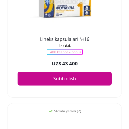
Lineks kapsulalari №16
Lek d.d.
+486 keshbek-bonus
UZS 43 400
Sotib olish
Stokda yetarli (2)