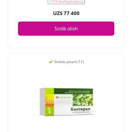
+774 keshbek-bonus
UZS 77 400
Sotib olish
Stokda yetarli (11)