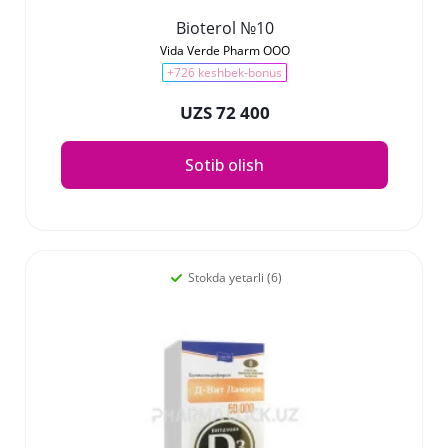
Bioterol №10
Vida Verde Pharm OOO
+726 keshbek-bonus
UZS 72 400
Sotib olish
Stokda yetarli (6)