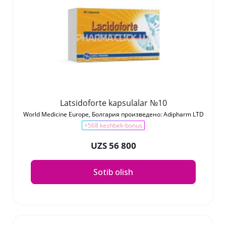
Latsidoforte kapsulalar №10
World Medicine Europe, Болгария произведено: Adipharm LTD
+568 keshbek-bonus
UZS 56 800
Sotib olish