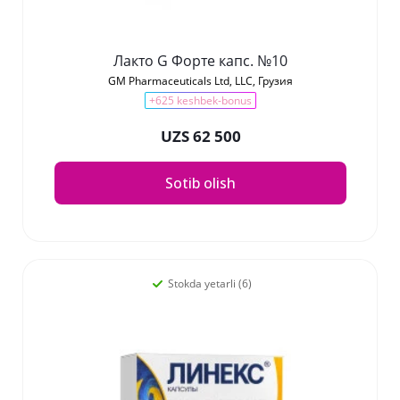
Лакто G Форте капс. №10
GM Pharmaceuticals Ltd, LLC, Грузия
+625 keshbek-bonus
UZS 62 500
Sotib olish
Stokda yetarli (6)