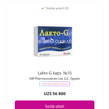
Stokda yetarli (2)
Lakto-G kaps. №10
GM Pharmaceuticals Ltd, LLC, Грузия
+568 keshbek-bonus
UZS 56 800
Sotib olish