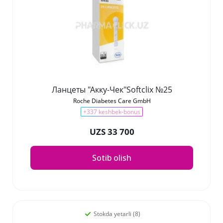
Ланцеты "Акку-Чек"Softclix №25
Roche Diabetes Care GmbH
+337 keshbek-bonus
UZS 33 700
Sotib olish
Stokda yetarli (8)