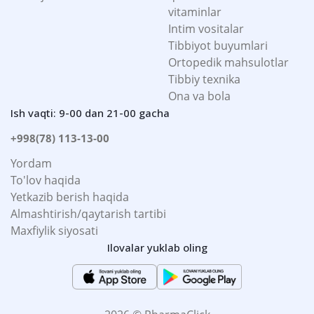
vitaminlar
Intim vositalar
Tibbiyot buyumlari
Ortopedik mahsulotlar
Tibbiy texnika
Ona va bola
Ish vaqti: 9-00 dan 21-00 gacha
+998(78) 113-13-00
Yordam
To'lov haqida
Yetkazib berish haqida
Almashtirish/qaytarish tartibi
Maxfiylik siyosati
Ilovalar yuklab oling