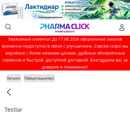
Уважаемые клиенты! До 17.08.2026 оформление заказов
временно недоступно в связи с улучшением. Совсем скоро мы
вернёмся с более низкими ценами, удобным обновлённым
сервисом и быстрой, доступной доставкой. Благодарим вас за
доверие и понимание!
Каталог
Tibbiyot buyumlari
Testlar