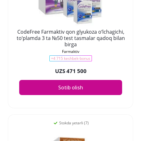
CodeFree Farmaktiv qon glyukoza o‘lchagichi,
to‘plamda 3 ta №50 test tasmalar qadoq bilan
birga
Farmaktiv
+4 715 keshbek-bonus
UZS 471 500
Sotib olish
Stokda yetarli (7)