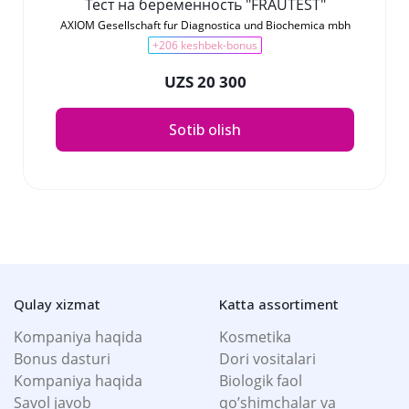
Тест на беременность "FRAUTEST"
AXIOM Gesellschaft fur Diagnostica und Biochemica mbh
+206 keshbek-bonus
UZS 20 300
Sotib olish
Qulay xizmat
Katta assortiment
Kompaniya haqida
Kosmetika
Bonus dasturi
Dori vositalari
Kompaniya haqida
Biologik faol
Savol javob
qo’shimchalar va