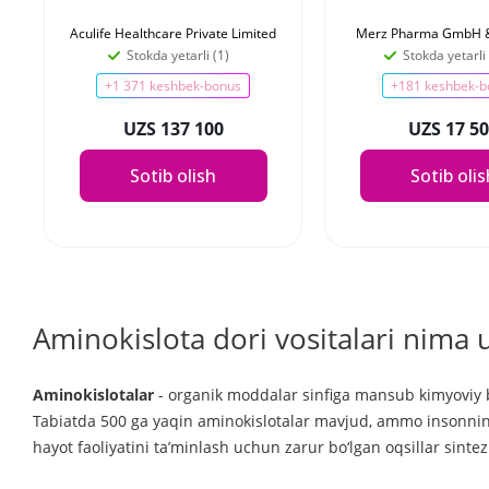
Aculife Healthcare Private Limited
Merz Pharma GmbH 
Stokda yetarli (1)
Stokda yetarli
+1 371 keshbek-bonus
+181 keshbek-b
UZS 137 100
UZS 17 5
Sotib olish
Sotib oli
Aminokislota dori vositalari nima
Aminokislotalar
- organik moddalar sinfiga mansub kimyoviy bi
Tabiatda 500 ga yaqin aminokislotalar mavjud, ammo insonning 
hayot faoliyatini ta’minlash uchun zarur bo‘lgan oqsillar sintez