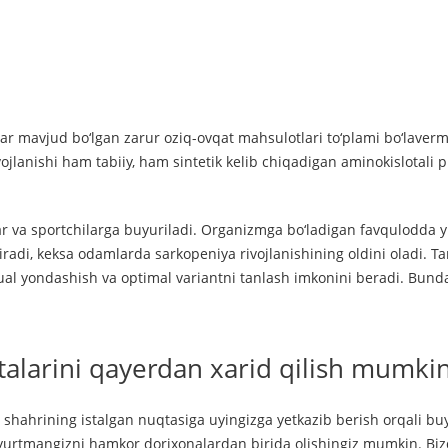
r mavjud bo‘lgan zarur oziq-ovqat mahsulotlari to‘plami bo‘lavermay
vojlanishi ham tabiiy, ham sintetik kelib chiqadigan aminokislotali
ar va sportchilarga buyuriladi. Organizmga bo‘ladigan favqulodda 
radi, keksa odamlarda sarkopeniya rivojlanishining oldini oladi. Tark
dual yondashish va optimal variantni tanlash imkonini beradi. Bunday
talarini qayerdan xarid qilish mumki
t shahrining istalgan nuqtasiga uyingizga yetkazib berish orqali b
urtmangizni hamkor dorixonalardan birida olishingiz mumkin. Bizda