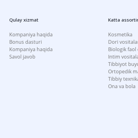
Qulay xizmat
Katta assort
Kompaniya haqida
Kosmetika
Bonus dasturi
Dori vositala
Kompaniya haqida
Biologik faol
Savol javob
Intim vosital
Tibbiyot buy
Ortopedik m
Tibbiy texnik
Ona va bola