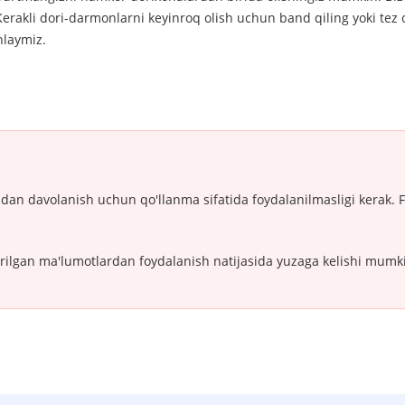
rakli dori-darmonlarni keyinroq olish uchun band qiling yoki tez 
nlaymiz.
idan davolanish uchun qo'llanma sifatida foydalanilmasligi kerak. 
irilgan ma'lumotlardan foydalanish natijasida yuzaga kelishi mumk