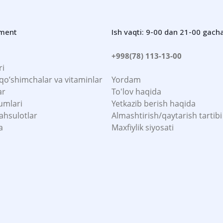
iment
Ish vaqti: 9-00 dan 21-00 gach
+998(78) 113-13-00
ri
 qo’shimchalar va vitaminlar
Yordam
ar
To'lov haqida
umlari
Yetkazib berish haqida
ahsulotlar
Almashtirish/qaytarish tartibi
a
Maxfiylik siyosati