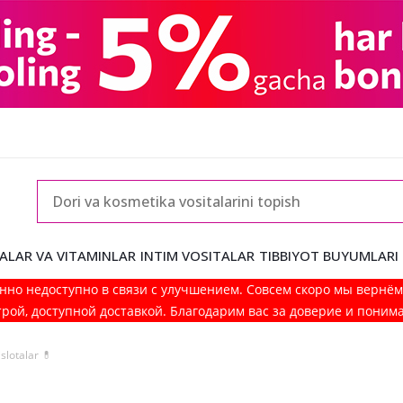
ALAR VA VITAMINLAR
INTIM VOSITALAR
TIBBIYOT BUYUMLARI
нно недоступно в связи с улучшением. Совсем скоро мы вернё
рой, доступной доставкой. Благодарим вас за доверие и поним
slotalar 💊