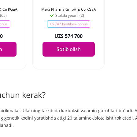
& Co KGaA
Merz Pharma GmbH & Co KGaA
 (65)
Stokda yetarli (2)
onus
+5 747 keshbek-bonus
00
UZS 574 700
sh
Sotib olish
 uchun kerak?
rikmalar. Ularning tarkibida karboksil va amin guruhlari bo‘ladi. A
genetik kodini yaratishda atigi 20 ta aminokislota ishtirok etadi. 
lanadi.