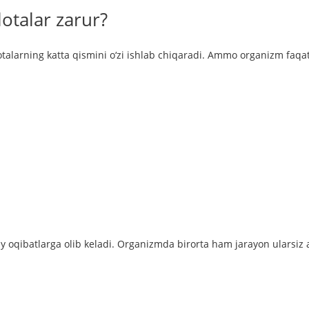
talar zarur?
otalarning katta qismini o‘zi ishlab chiqaradi. Ammo organizm faqa
iy oqibatlarga olib keladi. Organizmda birorta ham jarayon ularsiz