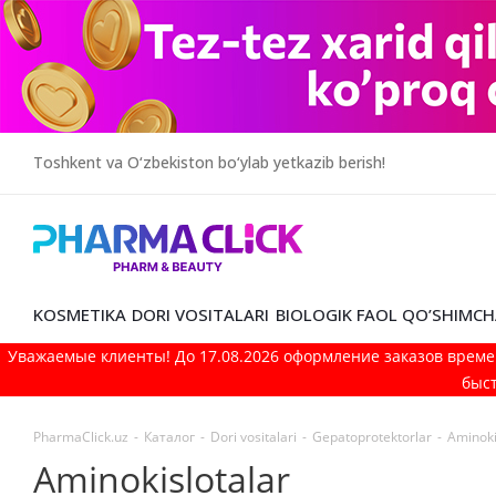
Toshkent va O‘zbekiston bo‘ylab yetkazib berish!
KOSMETIKA
DORI VOSITALARI
BIOLOGIK FAOL QO’SHIMCH
Уважаемые клиенты! До 17.08.2026 оформление заказов време
быст
PharmaClick.uz
-
Каталог
-
Dori vositalari
-
Gepatoprotektorlar
-
Aminoki
Aminokislotalar