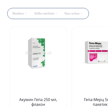
Mashhur
Alifbo tartibida
Narx uchun
Акумин Гепа 250 мл,
Гепа-Мерц 5
флакон
пакетик