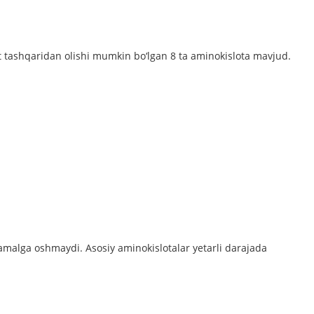
t tashqaridan olishi mumkin bo‘lgan 8 ta aminokislota mavjud.
 amalga oshmaydi. Asosiy aminokislotalar yetarli darajada