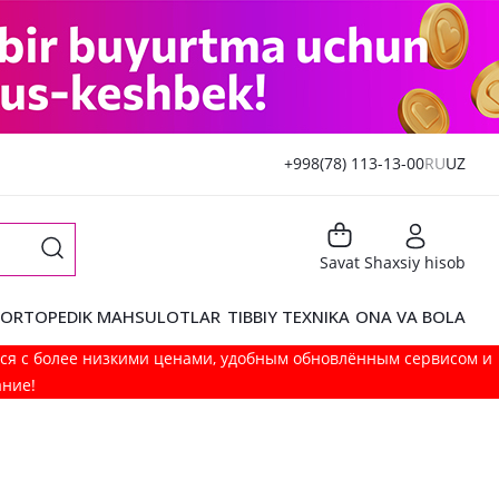
+998(78) 113-13-00
RU
UZ
Savat
Shaxsiy hisob
ORTOPEDIK MAHSULOTLAR
TIBBIY TEXNIKA
ONA VA BOLA
мся с более низкими ценами, удобным обновлённым сервисом и
ание!