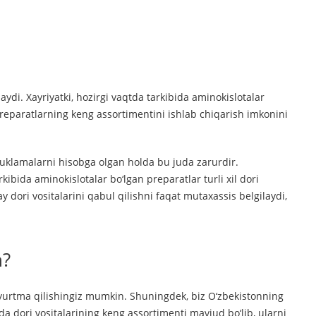
di. Xayriyatki, hozirgi vaqtda tarkibida aminokislotalar
 preparatlarning keng assortimentini ishlab chiqarish imkonini
yuklamalarni hisobga olgan holda bu juda zarurdir.
ibida aminokislotalar bo‘lgan preparatlar turli xil dori
 dori vositalarini qabul qilishni faqat mutaxassis belgilaydi,
n?
uyurtma qilishingiz mumkin. Shuningdek, biz O‘zbekistonning
 dori vositalarining keng assortimenti mavjud bo‘lib, ularni