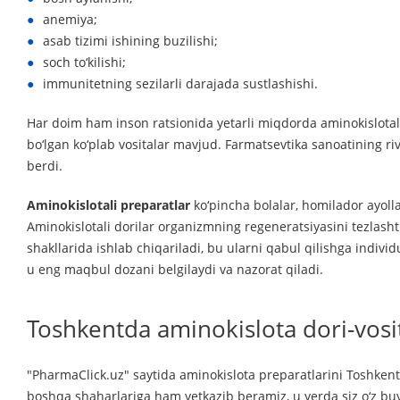
anemiya;
asab tizimi ishining buzilishi;
soch to‘kilishi;
immunitetning sezilarli darajada sustlashishi.
Har doim ham inson ratsionida yetarli miqdorda aminokislotala
bo‘lgan ko‘plab vositalar mavjud. Farmatsevtika sanoatining ri
berdi.
Aminokislotali preparatlar
ko‘pincha bolalar, homilador ayoll
Aminokislotali dorilar organizmning regeneratsiyasini tezlashti
shakllarida ishlab chiqariladi, bu ularni qabul qilishga indivi
u eng maqbul dozani belgilaydi va nazorat qiladi.
Toshkentda aminokislota dori-vosi
"PharmaClick.uz" saytida aminokislota preparatlarini Toshken
boshqa shaharlariga ham yetkazib beramiz, u yerda siz o‘z buy