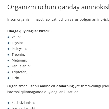
Organizm uchun qanday aminokislo
Inson organizmi hayot faoliyati uchun zarur bo‘lgan aminokisl
Ularga quyidagilar kiradi:
Valin;
Leysin;
Izoleysin;
Treonin;
Metionin;
Fenilalanin;
Triptofan;
Lizin.
Organizmda ushbu
aminokislotalarning
yetishmovchiligi jidd
iste’mol qilinmaganda quyidagilar kuzatiladi:
kuchsizlanish;
bosh aylanishi;