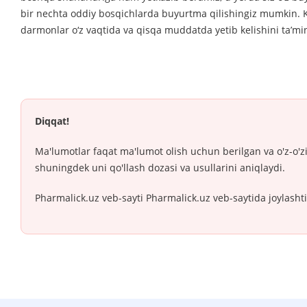
bir nechta oddiy bosqichlarda buyurtma qilishingiz mumkin. Ke
darmonlar o‘z vaqtida va qisqa muddatda yetib kelishini ta’mi
Diqqat!
Ma'lumotlar faqat ma'lumot olish uchun berilgan va o'z-o'z
shuningdek uni qo'llash dozasi va usullarini aniqlaydi.
Pharmalick.uz veb-sayti Pharmalick.uz veb-saytida joylasht