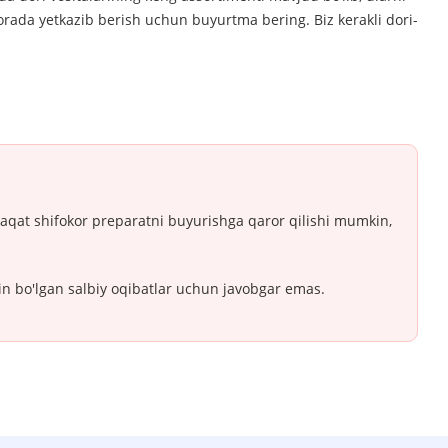
orada yetkazib berish uchun buyurtma bering. Biz kerakli dori-
Faqat shifokor preparatni buyurishga qaror qilishi mumkin,
in bo'lgan salbiy oqibatlar uchun javobgar emas.