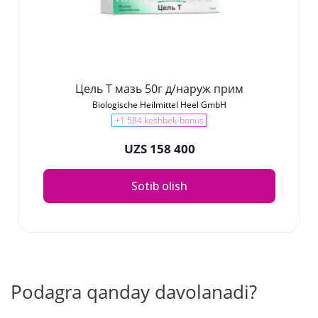
Цель Т мазь 50г д/наруж прим
Biologische Heilmittel Heel GmbH
+1 584 keshbek-bonus
UZS 158 400
Sotib olish
Podagra qanday davolanadi?