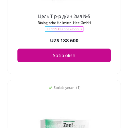
Цель Т р-р д/ин 2мл №5
Biologische Heilmittel Hee GmbH
+2 115 keshbek-bonus
UZS 188 600
Sotib olish
Stokda yetarli (1)