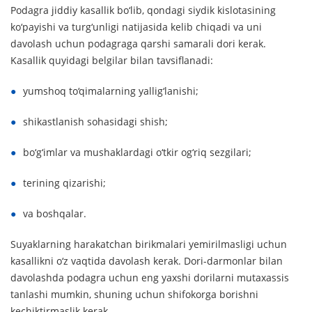
Podagra jiddiy kasallik bo‘lib, qondagi siydik kislotasining
ko‘payishi va turg‘unligi natijasida kelib chiqadi va uni
davolash uchun podagraga qarshi samarali dori kerak.
Kasallik quyidagi belgilar bilan tavsiflanadi:
yumshoq to‘qimalarning yallig‘lanishi;
shikastlanish sohasidagi shish;
bo‘g‘imlar va mushaklardagi o‘tkir og‘riq sezgilari;
terining qizarishi;
va boshqalar.
Suyaklarning harakatchan birikmalari yemirilmasligi uchun
kasallikni o‘z vaqtida davolash kerak. Dori-darmonlar bilan
davolashda podagra uchun eng yaxshi dorilarni mutaxassis
tanlashi mumkin, shuning uchun shifokorga borishni
kechiktirmaslik kerak.