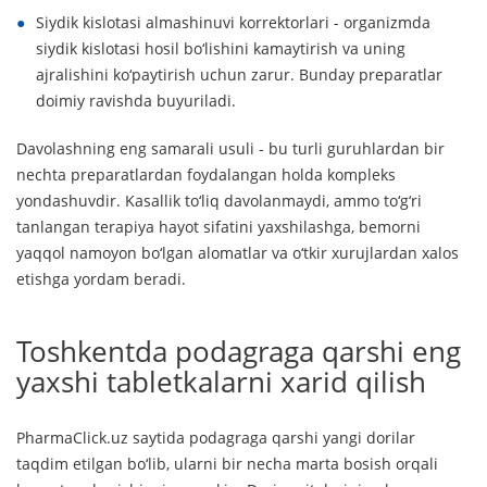
Siydik kislotasi almashinuvi korrektorlari - organizmda
siydik kislotasi hosil bo‘lishini kamaytirish va uning
ajralishini ko‘paytirish uchun zarur. Bunday preparatlar
doimiy ravishda buyuriladi.
Davolashning eng samarali usuli - bu turli guruhlardan bir
nechta preparatlardan foydalangan holda kompleks
yondashuvdir. Kasallik to‘liq davolanmaydi, ammo to‘g‘ri
tanlangan terapiya hayot sifatini yaxshilashga, bemorni
yaqqol namoyon bo‘lgan alomatlar va o‘tkir xurujlardan xalos
etishga yordam beradi.
Toshkentda podagraga qarshi eng
yaxshi tabletkalarni xarid qilish
PharmaClick.uz saytida podagraga qarshi yangi dorilar
taqdim etilgan bo‘lib, ularni bir necha marta bosish orqali