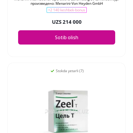
произведено: Menarini-Von Heyden GmbH
+2 140 keshbek-bonus
UZS 214 000
Sotib olish
Stokda yetarli (7)