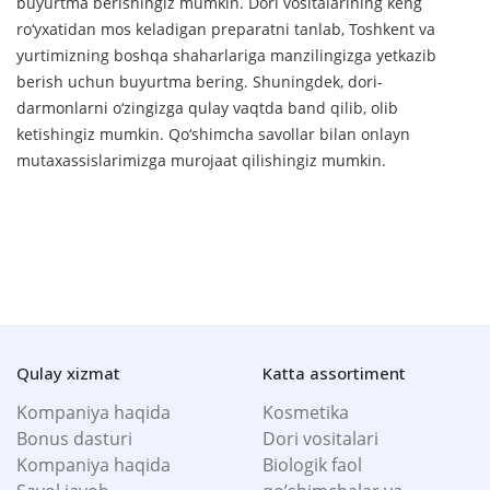
buyurtma berishingiz mumkin. Dori vositalarining keng
ro‘yxatidan mos keladigan preparatni tanlab, Toshkent va
yurtimizning boshqa shaharlariga manzilingizga yetkazib
berish uchun buyurtma bering. Shuningdek, dori-
darmonlarni o‘zingizga qulay vaqtda band qilib, olib
ketishingiz mumkin. Qo‘shimcha savollar bilan onlayn
mutaxassislarimizga murojaat qilishingiz mumkin.
Qulay xizmat
Katta assortiment
Kompaniya haqida
Kosmetika
Bonus dasturi
Dori vositalari
Kompaniya haqida
Biologik faol