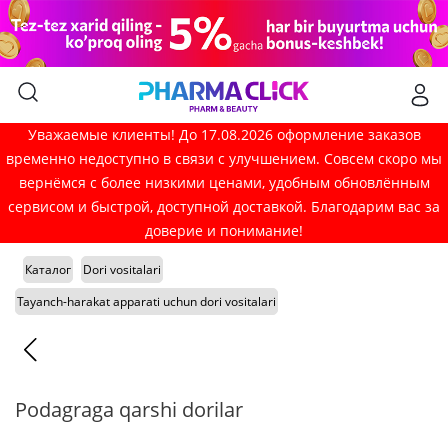
Уважаемые клиенты! До 17.08.2026 оформление заказов
временно недоступно в связи с улучшением. Совсем скоро мы
вернёмся с более низкими ценами, удобным обновлённым
сервисом и быстрой, доступной доставкой. Благодарим вас за
доверие и понимание!
Каталог
Dori vositalari
Tayanch-harakat apparati uchun dori vositalari
Podagraga qarshi dorilar