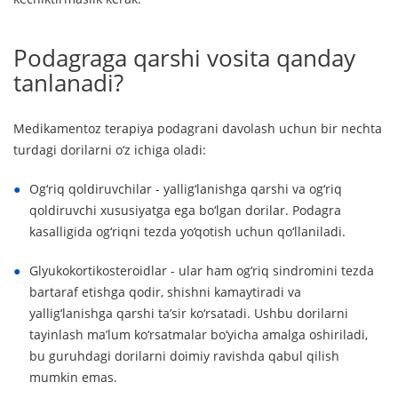
Podagraga qarshi vosita qanday
tanlanadi?
Medikamentoz terapiya podagrani davolash uchun bir nechta
turdagi dorilarni o‘z ichiga oladi:
Og‘riq qoldiruvchilar - yallig‘lanishga qarshi va og‘riq
qoldiruvchi xususiyatga ega bo‘lgan dorilar. Podagra
kasalligida og‘riqni tezda yo‘qotish uchun qo‘llaniladi.
Glyukokortikosteroidlar - ular ham og‘riq sindromini tezda
bartaraf etishga qodir, shishni kamaytiradi va
yallig‘lanishga qarshi ta’sir ko‘rsatadi. Ushbu dorilarni
tayinlash ma’lum ko‘rsatmalar bo‘yicha amalga oshiriladi,
bu guruhdagi dorilarni doimiy ravishda qabul qilish
mumkin emas.