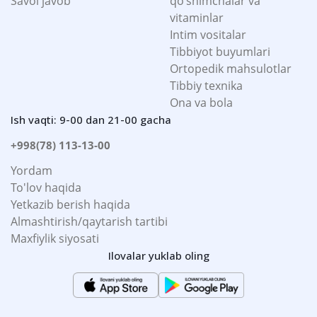
Savol javob
qo’shimchalar va
vitaminlar
Intim vositalar
Tibbiyot buyumlari
Ortopedik mahsulotlar
Tibbiy texnika
Ona va bola
Ish vaqti: 9-00 dan 21-00 gacha
+998(78) 113-13-00
Yordam
To'lov haqida
Yetkazib berish haqida
Almashtirish/qaytarish tartibi
Maxfiylik siyosati
Ilovalar yuklab oling