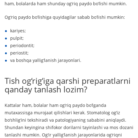
ham, bolalarda ham shunday og‘riq paydo bo‘lishi mumkin.
Og‘riq paydo bo‘lishiga quyidagilar sabab bo‘lishi mumkin:
kariyes;
pulpit;
periodontit;
periostit;
va boshqa yallig‘lanish jarayonlari.
Tish og‘rig‘iga qarshi preparatlarni
qanday tanlash lozim?
Kattalar ham, bolalar ham og‘riq paydo bo‘lganda
mutaxassisga murojaat qilishlari kerak. Stomatolog og‘iz
bo‘shlig‘ini tekshiradi va patologiyaning sababini aniqlaydi.
Shundan keyingina shifokor dorilarni tayinlashi va mos dozani
tanlashi mumkin. Og‘ir yallig‘lanish jarayonlarida og‘riqni