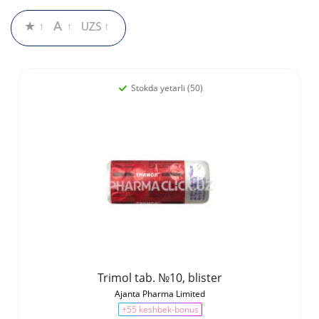
Stokda yetarli (50)
Trimol tab. №10, blister
Ajanta Pharma Limited
+55 keshbek-bonus