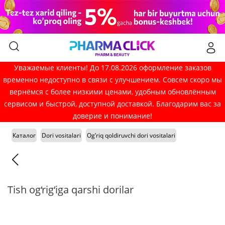
Уважаемые клиенты! До 17.08.2026 оформление заказов
временно недоступно в связи с улучшением. Совсем скоро мы
вернёмся с более низкими ценами, удобным обновлённым
сервисом и быстрой, доступной доставкой. Благодарим вас за
доверие и понимание!
Каталог
Dori vositalari
Og’riq qoldiruvchi dori vositalari
Tish og‘rig‘iga qarshi dorilar