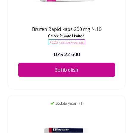
Brufen Rapid kaps 200 mg №10
Geltec Private Limited.
+226 keshbek-bonus
UZS 22 600
Sotib olish
Stokda yetarli (1)