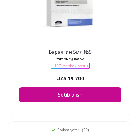
Баралгин 5мл №5
Узгермед Фарм
+197 keshbek-bonus
UZS 19 700
Sotib olish
Stokda yetarli (30)