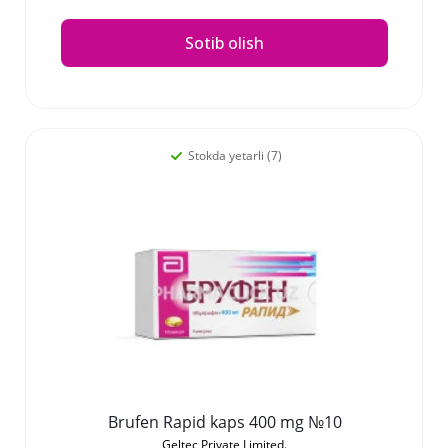
Sotib olish
Stokda yetarli (7)
Brufen Rapid kaps 400 mg №10
Geltec Private Limited.