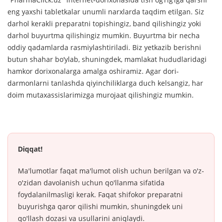
eng yaxshi tabletkalar unumli narxlarda taqdim etilgan. Siz
darhol kerakli preparatni topishingiz, band qilishingiz yoki
darhol buyurtma qilishingiz mumkin. Buyurtma bir necha
oddiy qadamlarda rasmiylashtiriladi. Biz yetkazib berishni
butun shahar bo‘ylab, shuningdek, mamlakat hududlaridagi
hamkor dorixonalarga amalga oshiramiz. Agar dori-
darmonlarni tanlashda qiyinchiliklarga duch kelsangiz, har
doim mutaxassislarimizga murojaat qilishingiz mumkin.
Diqqat!
Ma'lumotlar faqat ma'lumot olish uchun berilgan va o'z-
o'zidan davolanish uchun qo'llanma sifatida
foydalanilmasligi kerak. Faqat shifokor preparatni
buyurishga qaror qilishi mumkin, shuningdek uni
qo'llash dozasi va usullarini aniqlaydi.