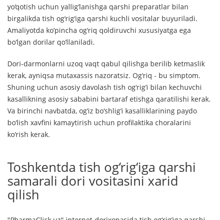
yo‘qotish uchun yallig‘lanishga qarshi preparatlar bilan
birgalikda tish og‘rig‘iga qarshi kuchli vositalar buyuriladi.
Amaliyotda ko’pincha og‘riq qoldiruvchi xususiyatga ega
bo‘lgan dorilar qo‘llaniladi.
Dori-darmonlarni uzoq vaqt qabul qilishga berilib ketmaslik
kerak, ayniqsa mutaxassis nazoratsiz. Og‘riq - bu simptom.
Shuning uchun asosiy davolash tish og‘rig‘i bilan kechuvchi
kasallikning asosiy sababini bartaraf etishga qaratilishi kerak.
Va birinchi navbatda, og‘iz bo‘shlig‘i kasalliklarining paydo
bo‘lish xavfini kamaytirish uchun profilaktika choralarini
ko‘rish kerak.
Toshkentda tish og‘rig‘iga qarshi
samarali dori vositasini xarid
qilish
"PharmaClick.uz" internet-dorixonasida tish og‘rig’iga qarshi