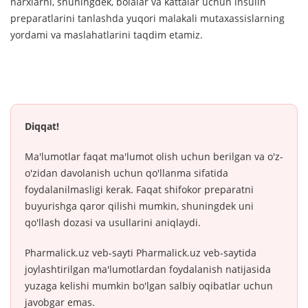
narxlarni, shuningdek, bolalar va kattalar uchun insulin
preparatlarini tanlashda yuqori malakali mutaxassislarning
yordami va maslahatlarini taqdim etamiz.
Diqqat!
Ma'lumotlar faqat ma'lumot olish uchun berilgan va o'z-
o'zidan davolanish uchun qo'llanma sifatida
foydalanilmasligi kerak. Faqat shifokor preparatni
buyurishga qaror qilishi mumkin, shuningdek uni
qo'llash dozasi va usullarini aniqlaydi.
Pharmalick.uz veb-sayti Pharmalick.uz veb-saytida
joylashtirilgan ma'lumotlardan foydalanish natijasida
yuzaga kelishi mumkin bo'lgan salbiy oqibatlar uchun
javobgar emas.