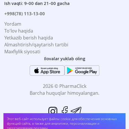
Ish vaqti: 9-00 dan 21-00 gacha
+998(78) 113-13-00
Yordam
To'lov haqida
Yetkazib berish haqida
Almashtirish/qaytarish tartibi
Maxfiylik siyosati
Ilovalar yuklab oling
2026 © PharmaClick
Barcha huquqlar himoyalangan.
Этот веб-сайт использует файлы cookie для обеспечения основных
функций сайта, а также для аналитики, персонализации и
таргетирования рекламы.