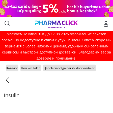
Уважаемые клиенты! До 17.08.2026 оформление заказов
временно недоступно в связи с улучшением. Совсем скоро мы
вернёмся с более низкими ценами, удобным обновлённым
сервисом и быстрой, доступной доставкой. Благодарим вас за
доверие и понимание!
Каталог
Dori vositalari
Qandli diabetga qarshi dori vositalari
Insulin