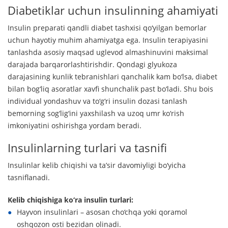
Diabetiklar uchun insulinning ahamiyati
Insulin preparati qandli diabet tashxisi qo‘yilgan bemorlar
uchun hayotiy muhim ahamiyatga ega. Insulin terapiyasini
tanlashda asosiy maqsad uglevod almashinuvini maksimal
darajada barqarorlashtirishdir. Qondagi glyukoza
darajasining kunlik tebranishlari qanchalik kam bo‘lsa, diabet
bilan bog‘liq asoratlar xavfi shunchalik past bo‘ladi. Shu bois
individual yondashuv va to‘g‘ri insulin dozasi tanlash
bemorning sog‘lig‘ini yaxshilash va uzoq umr ko‘rish
imkoniyatini oshirishga yordam beradi.
Insulinlarning turlari va tasnifi
Insulinlar kelib chiqishi va ta’sir davomiyligi bo‘yicha
tasniflanadi.
Kelib chiqishiga ko‘ra insulin turlari:
Hayvon insulinlari – asosan cho‘chqa yoki qoramol
oshqozon osti bezidan olinadi.