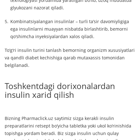
texnologiyasi yordamida yaratilgan bo‘lib, uzoq muddatda
glyukozani nazorat qiladi.
Kombinatsiyalangan insulinlar – turli ta’sir davomiyligiga
ega insulinlarni muayyan nisbatda birlashtirib, bemorni
qo‘shimcha inyeksiyalardan xalos qiladi.
To‘g‘ri insulin turini tanlash bemorning organizm xususiyatlari
va qandli diabet kechishiga qarab mutaxassis tomonidan
belgilanadi.
Toshkentdagi dorixonalardan
insulin xarid qilish
Bizning Pharmaclick.uz saytimiz sizga kerakli insulin
preparatlarini retsept bo‘yicha tabletka yoki ukol ko‘rinishida
topishga yordam beradi. Biz sizga insulin uchun qulay