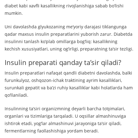
diabet kabi xavfli kasallikning rivojlanishiga sabab bo‘lishi
mumkin.
Uni davolashda glyukozaning me’yoriy darajasi tiklangunga
qadar maxsus insulin preparatlarini yuborish zarur. Diabetda
insulinni tanlash ko‘plab omillarga bog‘liq: kasallikning
kechish xususiyatlari, uning og‘irligi, preparatning ta’sir tezligi.
Insulin preparati qanday ta’sir qiladi?
Insulin preparatlari nafaqat qandli diabetni davolashda, balki
furunkulyoz, oshqozon-ichak traktining ayrim kasalliklari,
surunkali gepatit va ba’zi ruhiy kasalliklar kabi holatlarda ham
qo‘llaniladi.
Insulinning ta’siri organizmning deyarli barcha to‘qimalari,
organlari va tizimlariga tarqaladi. U oqsillar almashinuviga
ishtirok etadi, yog‘lar almashinuvi jarayoniga ta’sir qiladi,
fermentlarning faollashishiga yordam beradi.