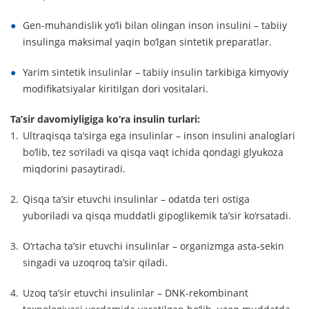
Gen-muhandislik yo‘li bilan olingan inson insulini – tabiiy
insulinga maksimal yaqin bo‘lgan sintetik preparatlar.
Yarim sintetik insulinlar – tabiiy insulin tarkibiga kimyoviy
modifikatsiyalar kiritilgan dori vositalari.
Ta’sir davomiyligiga ko‘ra insulin turlari:
Ultraqisqa ta’sirga ega insulinlar – inson insulini analoglari
bo‘lib, tez so‘riladi va qisqa vaqt ichida qondagi glyukoza
miqdorini pasaytiradi.
Qisqa ta’sir etuvchi insulinlar – odatda teri ostiga
yuboriladi va qisqa muddatli gipoglikemik ta’sir ko‘rsatadi.
O‘rtacha ta’sir etuvchi insulinlar – organizmga asta-sekin
singadi va uzoqroq ta’sir qiladi.
Uzoq ta’sir etuvchi insulinlar – DNK-rekombinant