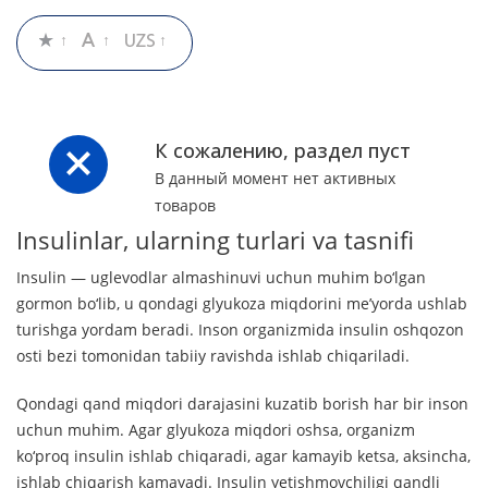
К сожалению, раздел пуст
В данный момент нет активных
товаров
Insulinlar, ularning turlari va tasnifi
Insulin — uglevodlar almashinuvi uchun muhim bo‘lgan
gormon bo‘lib, u qondagi glyukoza miqdorini me’yorda ushlab
turishga yordam beradi. Inson organizmida insulin oshqozon
osti bezi tomonidan tabiiy ravishda ishlab chiqariladi.
Qondagi qand miqdori darajasini kuzatib borish har bir inson
uchun muhim. Agar glyukoza miqdori oshsa, organizm
ko‘proq insulin ishlab chiqaradi, agar kamayib ketsa, aksincha,
ishlab chiqarish kamayadi. Insulin yetishmovchiligi qandli