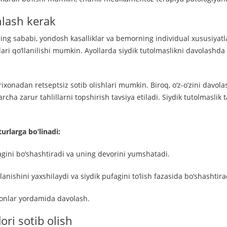
nlash kerak
ng sababi, yondosh kasalliklar va bemorning individual xususiyatlar
vlari qo‘llanilishi mumkin. Ayollarda siydik tutolmaslikni davolashda
rixonadan retseptsiz sotib olishlari mumkin. Biroq, o‘z-o‘zini davol
ha zarur tahlillarni topshirish tavsiya etiladi. Siydik tutolmaslik ta
urlarga bo‘linadi:
fagini bo‘shashtiradi va uning devorini yumshatadi.
ishini yaxshilaydi va siydik pufagini to‘lish fazasida bo‘shashtira
monlar yordamida davolash.
ori sotib olish