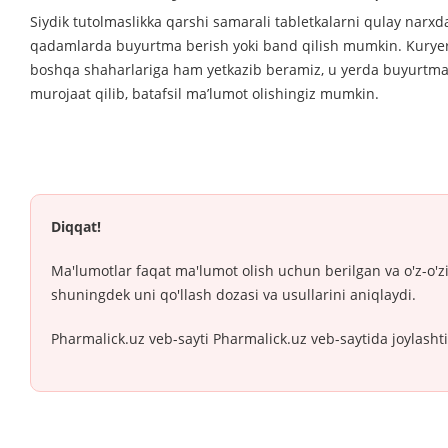
Siydik tutolmaslikka qarshi samarali tabletkalarni qulay narx
qadamlarda buyurtma berish yoki band qilish mumkin. Kuryerla
boshqa shaharlariga ham yetkazib beramiz, u yerda buyurtmala
murojaat qilib, batafsil ma’lumot olishingiz mumkin.
Diqqat!
Ma'lumotlar faqat ma'lumot olish uchun berilgan va o'z-o'z
shuningdek uni qo'llash dozasi va usullarini aniqlaydi.
Pharmalick.uz veb-sayti Pharmalick.uz veb-saytida joylasht