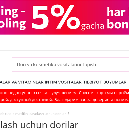
ALAR VA VITAMINLAR
INTIM VOSITALAR
TIBBIYOT BUYUMLARI
нно недоступно в связи с улучшением. Совсем скоро мы вернё
рой, доступной доставкой. Благодарим вас за доверие и поним
ob tuta olmaslikni davolash uchun dorilar 💊
lash uchun dorilar