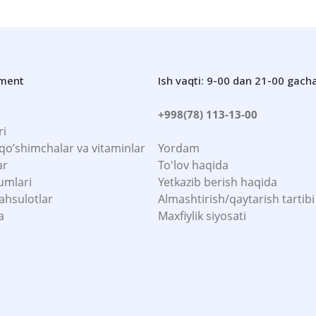
iment
Ish vaqti: 9-00 dan 21-00 gach
+998(78) 113-13-00
ri
 qo’shimchalar va vitaminlar
Yordam
ar
To'lov haqida
umlari
Yetkazib berish haqida
ahsulotlar
Almashtirish/qaytarish tartibi
a
Maxfiylik siyosati