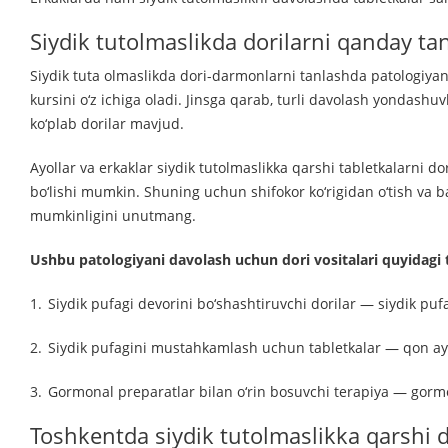
Siydik tutolmaslikda dorilarni qanday ta
Siydik tuta olmaslikda dori-darmonlarni tanlashda patologiyani
kursini o‘z ichiga oladi. Jinsga qarab, turli davolash yondashu
ko‘plab dorilar mavjud.
Ayollar va erkaklar siydik tutolmaslikka qarshi tabletkalarni do
bo‘lishi mumkin. Shuning uchun shifokor ko‘rigidan o‘tish va barc
mumkinligini unutmang.
Ushbu patologiyani davolash uchun dori vositalari quyidagi t
Siydik pufagi devorini bo‘shashtiruvchi dorilar — siydik pu
Siydik pufagini mustahkamlash uchun tabletkalar — qon aylan
Gormonal preparatlar bilan o‘rin bosuvchi terapiya — gor
Toshkentda siydik tutolmaslikka qarshi d