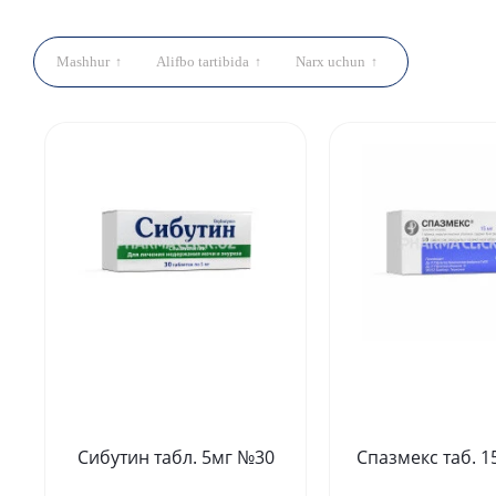
Mashhur
Alifbo tartibida
Narx uchun
Сибутин табл. 5мг №30
Спазмекс таб. 