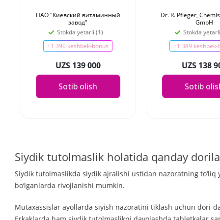
ПАО "Киевский витаминный
Dr. R. Pfleger, Chemi
завод"
GmbH
Stokda yetarli (1)
Stokda yetarli
+1 390 keshbek-bonus
+1 389 keshbek-
UZS 139 000
UZS 138 9
Sotib olish
Sotib oli
Siydik tutolmaslik holatida qanday dorila
Siydik tutolmaslikda siydik ajralishi ustidan nazoratning to‘liq 
bo‘lganlarda rivojlanishi mumkin.
Mutaxassislar ayollarda siyish nazoratini tiklash uchun dori-d
Erkaklarda ham siydik tutolmaslikni davolashda tabletkalar s