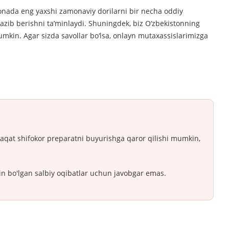
xonada eng yaxshi zamonaviy dorilarni bir necha oddiy
zib berishni ta’minlaydi. Shuningdek, biz O‘zbekistonning
kin. Agar sizda savollar bo‘lsa, onlayn mutaxassislarimizga
Faqat shifokor preparatni buyurishga qaror qilishi mumkin,
in bo'lgan salbiy oqibatlar uchun javobgar emas.