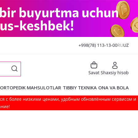
+998(78) 113-13-00
RU
UZ
Savat
Shaxsiy hisob
ORTOPEDIK MAHSULOTLAR
TIBBIY TEXNIKA
ONA VA BOLA
мся с более низкими ценами, удобным обновлённым сервисом и
ание!