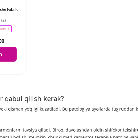
sche Fabrik
 (2)
bonus
00
sh
r qabul qilish kerak?
yoki qisman yo‘qligi kuzatiladi. Bu patologiya ayollarda tug‘ruqdan ke
armonlarni tavsiya qiladi. Biroq, davolashdan oldin shifokor tekshir
amarali bo‘lishi mumkin, chunki medikamentoz terapiya patologiyan