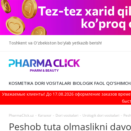
Toshkent va O‘zbekiston bo‘ylab yetkazib berish!
KOSMETIKA
DORI VOSITALARI
BIOLOGIK FAOL QO’SHIMCH
Уважаемые клиенты! До 17.08.2026 оформление заказов време
быст
PharmaClick.uz
-
Каталог
-
Dori vositalari
-
Urologik dori vositalari
-
Pesh
Peshob tuta olmaslikni davo