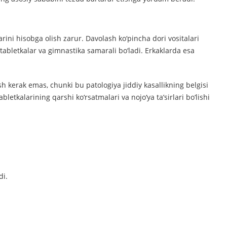
ini hisobga olish zarur. Davolash ko‘pincha dori vositalari
 tabletkalar va gimnastika samarali bo‘ladi. Erkaklarda esa
ash kerak emas, chunki bu patologiya jiddiy kasallikning belgisi
bletkalarining qarshi ko‘rsatmalari va nojo‘ya ta’sirlari bo‘lishi
di.