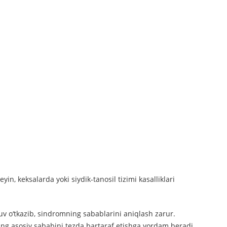
yin, keksalarda yoki siydik-tanosil tizimi kasalliklari
uv o‘tkazib, sindromning sabablarini aniqlash zarur.
ing asosiy sababini tezda bartaraf etishga yordam beradi.