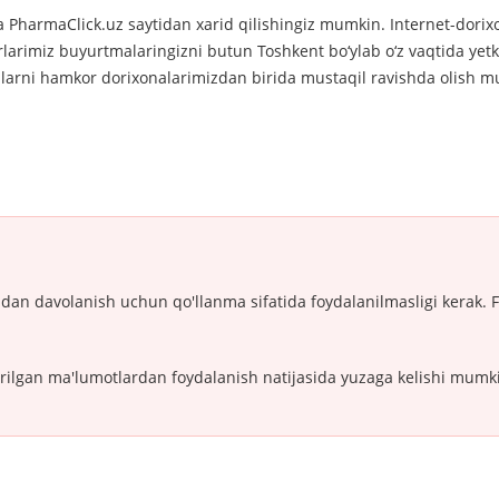
da PharmaClick.uz saytidan xarid qilishingiz mumkin. Internet-dori
rimiz buyurtmalaringizni butun Toshkent bo‘ylab o‘z vaqtida yetka
rni hamkor dorixonalarimizdan birida mustaqil ravishda olish mum
idan davolanish uchun qo'llanma sifatida foydalanilmasligi kerak. 
irilgan ma'lumotlardan foydalanish natijasida yuzaga kelishi mumk