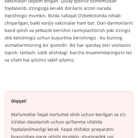
vaksinalari taqdim etilgan. Qulay qidiruv tizimimizdan
foydalanib, o‘zingizga kerakli dorilarni arzon narxda
topishingiz mumkin. Bizda nafaqat O‘zbekistonda ishlab
chiqarilgan, balki xorijiy vaksinalar ham bor. Dori-darmonlarni
band qilish va yetkazib berishni rasmiylashtirish yoki o‘zingiz
olib ketishingiz uchun buyurtma berishingiz - bu bizning
xizmatlarimizning bir qismidir. Biz har qanday dori vositasini
topish, tanlash, sotib olishdagi barcha muammolaringizni tez
va sifatli hal qilishni taklif qilamiz.
Diqqat!
Ma'lumotlar faqat ma'lumot olish uchun berilgan va o'z-
o'zidan davolanish uchun qo'llanma sifatida
foydalanilmasligi kerak. Faqat shifokor preparatni
buyurishga qaror qilishi mumkin, shuningdek uni