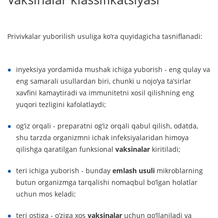
Privivkalar yuborilish usuliga ko‘ra quyidagicha tasniflanadi:
inyeksiya yordamida mushak ichiga yuborish - eng qulay va
eng samarali usullardan biri, chunki u nojo‘ya ta’sirlar
xavfini kamaytiradi va immunitetni xosil qilishning eng
yuqori tezligini kafolatlaydi;
og‘iz orqali - preparatni og‘iz orqali qabul qilish, odatda,
shu tarzda organizmni ichak infeksiyalaridan himoya
qilishga qaratilgan funksional
vaksinalar
kiritiladi;
teri ichiga yuborish - bunday
emlash usuli
mikroblarning
butun organizmga tarqalishi nomaqbul bo’lgan holatlar
uchun mos keladi;
teri ostiga - o’ziga xos
vaksinalar
uchun qo‘llaniladi va