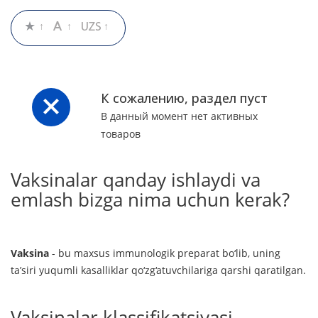
К сожалению, раздел пуст
В данный момент нет активных
товаров
Vaksinalar qanday ishlaydi va
emlash bizga nima uchun kerak?
Vaksina
- bu maxsus immunologik preparat bo‘lib, uning
ta’siri yuqumli kasalliklar qo‘zg‘atuvchilariga qarshi qaratilgan.
Vaksinalar klassifikatsiyasi