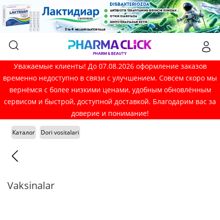
Уважаемые клиенты! До 07.08.2026 оформление заказов
временно недоступно в связи с улучшением. Совсем скоро мы
вернёмся с более низкими ценами, удобным обновлённым
сервисом и быстрой, доступной доставкой. Благодарим вас за
доверие и понимание!
Каталог
Dori vositalari
Vaksinalar