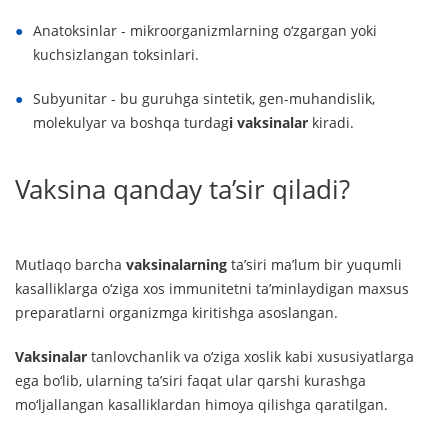
Anatoksinlar - mikroorganizmlarning o‘zgargan yoki
kuchsizlangan toksinlari.
Subyunitar - bu guruhga sintetik, gen-muhandislik,
molekulyar va boshqa turdag
i vaksinalar
kiradi.
Vaksina qanday ta’sir qiladi?
Mutlaqo barcha
vaksinalarning
ta’siri ma’lum bir yuqumli
kasalliklarga o‘ziga xos immunitetni ta’minlaydigan maxsus
preparatlarni organizmga kiritishga asoslangan.
Vaksinalar
tanlovchanlik va o‘ziga xoslik kabi xususiyatlarga
ega bo‘lib, ularning ta’siri faqat ular qarshi kurashga
mo‘ljallangan kasalliklardan himoya qilishga qaratilgan.