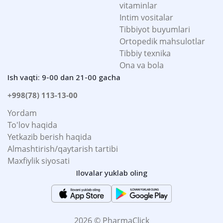
vitaminlar
Intim vositalar
Tibbiyot buyumlari
Ortopedik mahsulotlar
Tibbiy texnika
Ona va bola
Ish vaqti: 9-00 dan 21-00 gacha
+998(78) 113-13-00
Yordam
To'lov haqida
Yetkazib berish haqida
Almashtirish/qaytarish tartibi
Maxfiylik siyosati
Ilovalar yuklab oling
2026 © PharmaClick