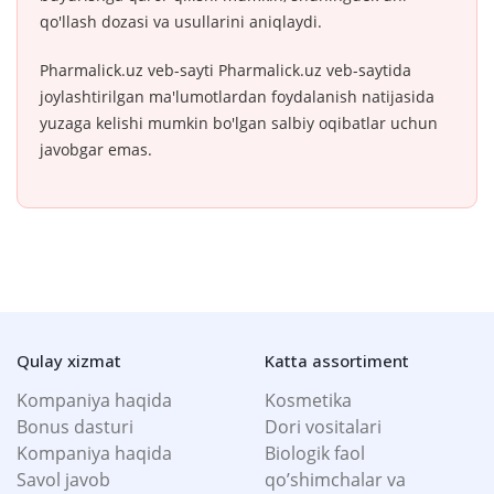
qo'llash dozasi va usullarini aniqlaydi.
Pharmalick.uz veb-sayti Pharmalick.uz veb-saytida
joylashtirilgan ma'lumotlardan foydalanish natijasida
yuzaga kelishi mumkin bo'lgan salbiy oqibatlar uchun
javobgar emas.
Qulay xizmat
Katta assortiment
Kompaniya haqida
Kosmetika
Bonus dasturi
Dori vositalari
Kompaniya haqida
Biologik faol
Savol javob
qo’shimchalar va