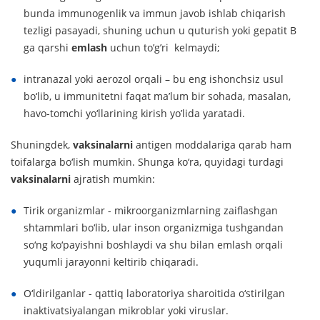
bunda immunogenlik va immun javob ishlab chiqarish
tezligi pasayadi, shuning uchun u quturish yoki gepatit B
ga qarshi
emlash
uchun to’g’ri kelmaydi;
intranazal yoki aerozol orqali – bu eng ishonchsiz usul
bo‘lib, u immunitetni faqat ma’lum bir sohada, masalan,
havo-tomchi yo‘llarining kirish yo’lida yaratadi.
Shuningdek,
vaksinalarni
antigen moddalariga qarab ham
toifalarga bo‘lish mumkin. Shunga ko‘ra, quyidagi turdagi
vaksinalarni
ajratish mumkin:
Tirik organizmlar - mikroorganizmlarning zaiflashgan
shtammlari bo‘lib, ular inson organizmiga tushgandan
so‘ng ko‘payishni boshlaydi va shu bilan emlash orqali
yuqumli jarayonni keltirib chiqaradi.
O‘ldirilganlar - qattiq laboratoriya sharoitida o‘stirilgan
inaktivatsiyalangan mikroblar yoki viruslar.