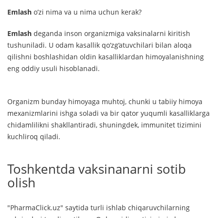
Emlash
o’zi nima va u nima uchun kerak?
Emlash
deganda inson organizmiga vaksinalarni kiritish
tushuniladi. U odam kasallik qo‘zg‘atuvchilari bilan aloqa
qilishni boshlashidan oldin kasalliklardan himoyalanishning
eng oddiy usuli hisoblanadi.
Organizm bunday himoyaga muhtoj, chunki u tabiiy himoya
mexanizmlarini ishga soladi va bir qator yuqumli kasalliklarga
chidamlilikni shakllantiradi, shuningdek, immunitet tizimini
kuchliroq qiladi.
Toshkentda vaksinanarni sotib
olish
"PharmaClick.uz" saytida turli ishlab chiqaruvchilarning