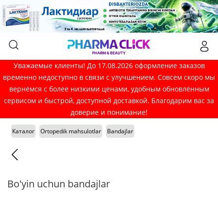
Уважаемые клиенты! До 17.08.2026 оформление заказов
временно недоступно в связи с улучшением. Совсем скоро мы
вернёмся с более низкими ценами, удобным обновлённым
сервисом и быстрой, доступной доставкой. Благодарим вас за
доверие и понимание!
Каталог
Ortopedik mahsulotlar
Bandajlar
Bo'yin uchun bandajlar