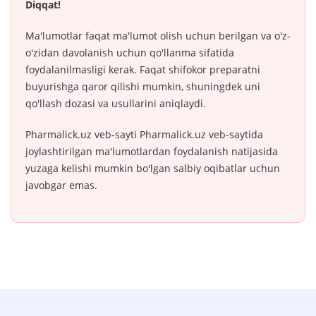
Diqqat!
Ma'lumotlar faqat ma'lumot olish uchun berilgan va o'z-
o'zidan davolanish uchun qo'llanma sifatida
foydalanilmasligi kerak. Faqat shifokor preparatni
buyurishga qaror qilishi mumkin, shuningdek uni
qo'llash dozasi va usullarini aniqlaydi.
Pharmalick.uz veb-sayti Pharmalick.uz veb-saytida
joylashtirilgan ma'lumotlardan foydalanish natijasida
yuzaga kelishi mumkin bo'lgan salbiy oqibatlar uchun
javobgar emas.