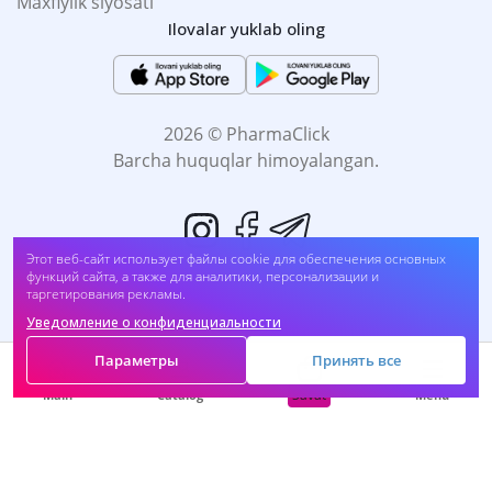
Maxfiylik siyosati
Ilovalar yuklab oling
2026 © PharmaClick
Barcha huquqlar himoyalangan.
Этот веб-сайт использует файлы cookie для обеспечения основных
функций сайта, а также для аналитики, персонализации и
таргетирования рекламы.
Уведомление о конфиденциальности
Biz to'lovni qabul qilamiz:
Параметры
Принять все
Savat
Main
Catalog
Menu
O'Z-O'ZI DAVOMLASH SOG'LIĞINGIZGA ZARAR
BO'LADI. DORINI FOYDALANISHDAN OLDIN,