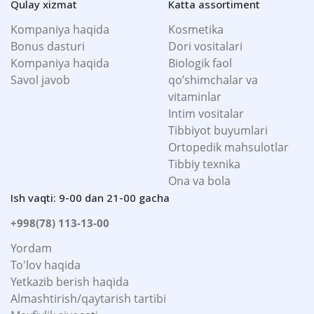
Qulay xizmat
Katta assortiment
Kompaniya haqida
Kosmetika
Bonus dasturi
Dori vositalari
Kompaniya haqida
Biologik faol
Savol javob
qo’shimchalar va
vitaminlar
Intim vositalar
Tibbiyot buyumlari
Ortopedik mahsulotlar
Tibbiy texnika
Ona va bola
Ish vaqti: 9-00 dan 21-00 gacha
+998(78) 113-13-00
Yordam
To'lov haqida
Yetkazib berish haqida
Almashtirish/qaytarish tartibi