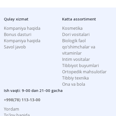
Qulay xizmat
Katta assortiment
Kompaniya haqida
Kosmetika
Bonus dasturi
Dori vositalari
Kompaniya haqida
Biologik faol
Savol javob
qo’shimchalar va
vitaminlar
Intim vositalar
Tibbiyot buyumlari
Ortopedik mahsulotlar
Tibbiy texnika
Ona va bola
Ish vaqti: 9-00 dan 21-00 gacha
+998(78) 113-13-00
Yordam
To'lov haqida