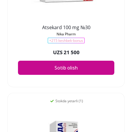
Atsekard 100 mg №30
Nika Pharm
+215 keshbek-bonus
UZS 21 500
Sotib olish
Stokda yetarli (1)