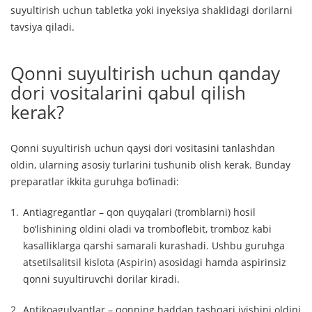
suyultirish uchun tabletka yoki inyeksiya shaklidagi dorilarni
tavsiya qiladi.
Qonni suyultirish uchun qanday
dori vositalarini qabul qilish
kerak?
Qonni suyultirish uchun qaysi dori vositasini tanlashdan
oldin, ularning asosiy turlarini tushunib olish kerak. Bunday
preparatlar ikkita guruhga bo‘linadi:
Antiagregantlar – qon quyqalari (tromblarni) hosil
bo‘lishining oldini oladi va tromboflebit, tromboz kabi
kasalliklarga qarshi samarali kurashadi. Ushbu guruhga
atsetilsalitsil kislota (Aspirin) asosidagi hamda aspirinsiz
qonni suyultiruvchi dorilar kiradi.
Antikoagulyantlar – qonning haddan tashqari ivishini oldini