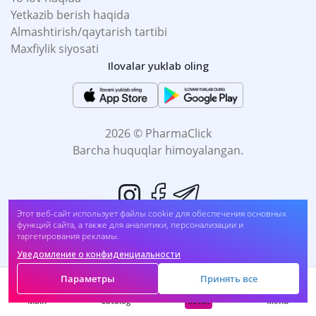
Yetkazib berish haqida
Almashtirish/qaytarish tartibi
Maxfiylik siyosati
Ilovalar yuklab oling
2026 © PharmaClick
Barcha huquqlar himoyalangan.
Этот веб-сайт использует файлы cookie для обеспечения основных
функций сайта, а также для аналитики, персонализации и
таргетирования рекламы.
Уведомление о конфиденциальности
Biz to'lovni qabul qilamiz:
Параметры
Принять все
Savat
Main
Catalog
Menu