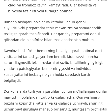
oladi va tromboz xavfini kamaytiradi. Ular bevosita va
bilvosita ta’sir etuvchi turlarga bo‘linadi.
Bundan tashqari, bolalar va kattalar uchun qonni
suyultiruvchi preparatlar ta’sir mexanizmi va samaradorlik
tezligiga qarab tasniflanadi. Har qanday preparatni qabul
qilishdan oldin shifokor bilan maslahatlashish muhim.
Davolovchi shifokor bemorning holatiga qarab optimal dori
vositalarini tanlashga yordam beradi. Mutaxassis barcha
zarur diagnostik tekshiruvlarni o‘tkazib, kasallikning og‘irligi,
yondosh patologiyalar, bemorning yoshi va individual
xususiyatlarini inobatga olgan holda davolash kursini
belgilaydi.
Dorixonalarda turli yosh guruhlari uchun mo‘ljallangan dorilar
mavjud — bolalardan tortib keksalargacha. Qon ivishining
buzilishi ko‘pincha kattalar va keksalarda uchraydi, shuning
uchun xavf guruhiga mansub bo‘lsangiz, muntazam profilaktik