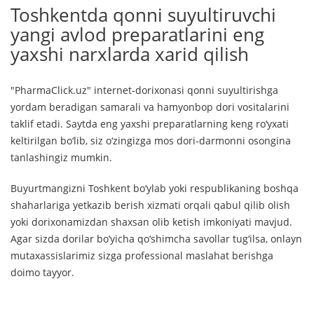
Toshkentda qonni suyultiruvchi
yangi avlod preparatlarini eng
yaxshi narxlarda xarid qilish
"PharmaClick.uz" internet-dorixonasi qonni suyultirishga
yordam beradigan samarali va hamyonbop dori vositalarini
taklif etadi. Saytda eng yaxshi preparatlarning keng ro‘yxati
keltirilgan bo‘lib, siz o‘zingizga mos dori-darmonni osongina
tanlashingiz mumkin.
Buyurtmangizni Toshkent bo‘ylab yoki respublikaning boshqa
shaharlariga yetkazib berish xizmati orqali qabul qilib olish
yoki dorixonamizdan shaxsan olib ketish imkoniyati mavjud.
Agar sizda dorilar bo‘yicha qo‘shimcha savollar tug‘ilsa, onlayn
mutaxassislarimiz sizga professional maslahat berishga
doimo tayyor.