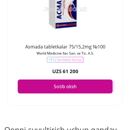
Asmada tabletkalar 75/15,2mg №100
World Medicine Ilac San. ve Tic. A.S.
+612 keshbek-bonus
UZS 61 200
Sotib olish
Qonni suyultirish uchun qanday