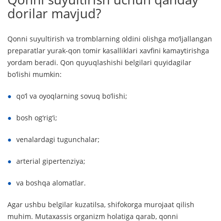
dorilar mavjud?
Qonni suyultirish va tromblarning oldini olishga mo‘ljallangan
preparatlar yurak-qon tomir kasalliklari xavfini kamaytirishga
yordam beradi. Qon quyuqlashishi belgilari quyidagilar
bo‘lishi mumkin:
qo‘l va oyoqlarning sovuq bo‘lishi;
bosh og‘rig‘i;
venalardagi tugunchalar;
arterial gipertenziya;
va boshqa alomatlar.
Agar ushbu belgilar kuzatilsa, shifokorga murojaat qilish
muhim. Mutaxassis organizm holatiga qarab, qonni