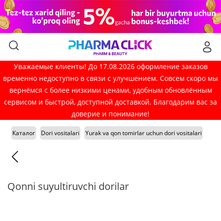
Уважаемые клиенты! До 17.08.2026 оформление заказов
временно недоступно в связи с улучшением. Совсем скоро мы
вернёмся с более низкими ценами, удобным обновлённым
сервисом и быстрой, доступной доставкой. Благодарим вас за
доверие и понимание!
Каталог
Dori vositalari
Yurak va qon tomirlar uchun dori vositalari
Qonni suyultiruvchi dorilar