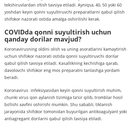
tekshiruvlardan o‘tish tavsiya etiladi. Ayniqsa, 40, 50 yoki 60
yoshdan keyin qonni suyultiruvchi preparatlarni qabul qilish
shifokor nazorati ostida amalga oshirilishi kerak.
COVIDda qonni suyultirish uchun
qanday dorilar mavjud?
Koronavirusning oldini olish va uning asoratlarini kamaytirish
uchun shifokor nazorati ostida qonni suyultiruvchi dorilar
qabul qilish tavsiya etiladi. Kasallikning kechishiga qarab,
davolovchi shifokor eng mos preparatni tanlashga yordam
beradi.
Koronavirus infeksiyasidan keyin qonni suyultirish muhim,
chunki virus qon aylanish tizimiga ta’sir qilib, tromblar hosil
bo‘lishi xavfini oshirishi mumkin. Shu sababli, tiklanish
jarayonida shifokor tomonidan buyurilgan antikoagulyant yoki
antiagregant dorilarni qabul qilish tavsiya etiladi.